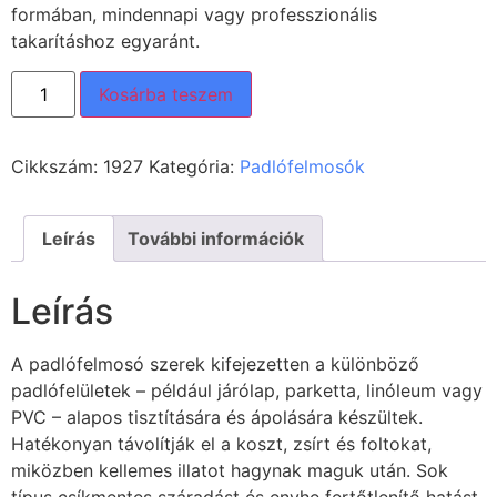
formában, mindennapi vagy professzionális
takarításhoz egyaránt.
Kosárba teszem
Cikkszám:
1927
Kategória:
Padlófelmosók
Leírás
További információk
Leírás
A padlófelmosó szerek kifejezetten a különböző
padlófelületek – például járólap, parketta, linóleum vagy
PVC – alapos tisztítására és ápolására készültek.
Hatékonyan távolítják el a koszt, zsírt és foltokat,
miközben kellemes illatot hagynak maguk után. Sok
típus csíkmentes száradást és enyhe fertőtlenítő hatást