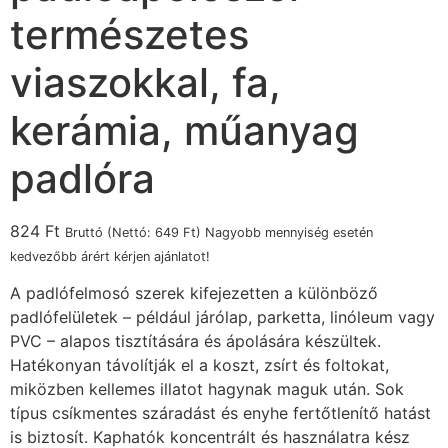
természetes
viaszokkal, fa,
kerámia, műanyag
padlóra
824
Ft
Bruttó (Nettó:
649
Ft
) Nagyobb mennyiség esetén
kedvezőbb árért kérjen ajánlatot!
A padlófelmosó szerek kifejezetten a különböző
padlófelületek – például járólap, parketta, linóleum vagy
PVC – alapos tisztítására és ápolására készültek.
Hatékonyan távolítják el a koszt, zsírt és foltokat,
miközben kellemes illatot hagynak maguk után. Sok
típus csíkmentes száradást és enyhe fertőtlenítő hatást
is biztosít. Kaphatók koncentrált és használatra kész