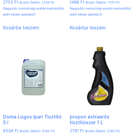
2703
Ft
1486
Ft
Bruttó (Nettó:
2128
Ft
)
Bruttó (Nettó:
1170
Ft
)
Nagyobb mennyiség esetén kedvezőbb
Nagyobb mennyiség esetén kedvezőbb
árért kérjen ajánlatot!
árért kérjen ajánlatot!
Kosárba teszem
Kosárba teszem
Doma Lúgos Ipari Tisztító
propon extraerős
5 l
tisztítószer 1 L
6534
Ft
2781
Ft
Bruttó (Nettó:
5145
Ft
)
Bruttó (Nettó:
2190
Ft
)