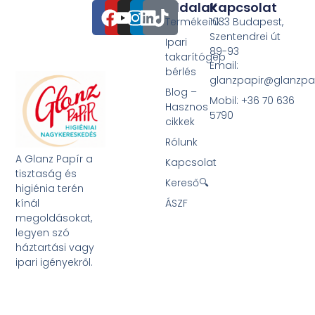
Oldalak
Kapcsolat
Termékeink
1033 Budapest,
Szentendrei út
Ipari
89-93
takarítógép
Email:
bérlés
glanzpapir@glanzpa
Blog –
Mobil: +36 70 636
Hasznos
5790
cikkek
Rólunk
A Glanz Papír a
Kapcsolat
tisztaság és
Kereső🔍
higiénia terén
kínál
ÁSZF
megoldásokat,
legyen szó
háztartási vagy
ipari igényekről.