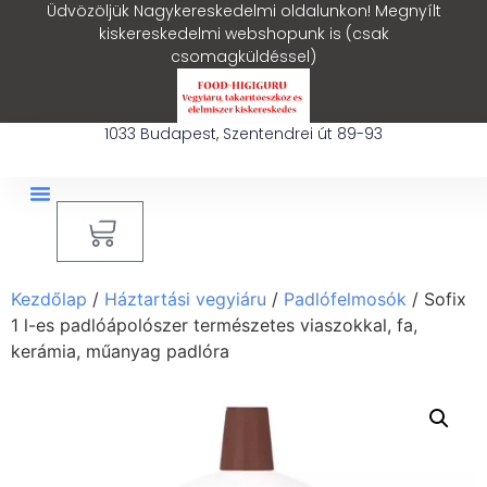
Üdvözöljük Nagykereskedelmi oldalunkon! Megnyílt
kiskereskedelmi webshopunk is (csak
csomagküldéssel)
1033 Budapest, Szentendrei út 89-93
0
Ipari Takarítógép Bérlés
Blog – Hasznos Cikkek
Kezdőlap
/
Háztartási vegyiáru
/
Padlófelmosók
/ Sofix
1 l-es padlóápolószer természetes viaszokkal, fa,
kerámia, műanyag padlóra