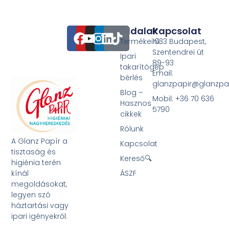
Oldalak
Kapcsolat
Termékeink
1033 Budapest,
Szentendrei út
Ipari
89-93
takarítógép
Email:
bérlés
glanzpapir@glanzpa
Blog –
Mobil: +36 70 636
Hasznos
5790
cikkek
Rólunk
A Glanz Papír a
Kapcsolat
tisztaság és
Kereső🔍
higiénia terén
kínál
ÁSZF
megoldásokat,
legyen szó
háztartási vagy
ipari igényekről.