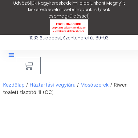
Üdvözöljük Nagykereskedelmi oldalunkon! Megnyílt
kiskereskedelmi webshopunk is (csak
csomagküldéssel)
1033 Budapest, Szentendrei út 89-93
0
Ipari Takarítógép Bérlés
Blog – Hasznos Cikkek
Kezdőlap
/
Háztartási vegyiáru
/
Mosószerek
/ Riwen
toalett tisztító 1l (CC)