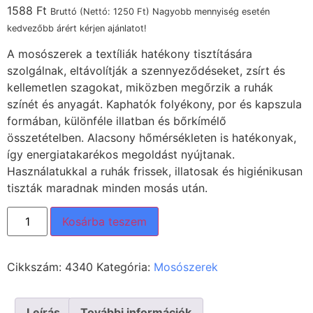
1588
Ft
Bruttó (Nettó:
1250
Ft
) Nagyobb mennyiség esetén
kedvezőbb árért kérjen ajánlatot!
A mosószerek a textíliák hatékony tisztítására
szolgálnak, eltávolítják a szennyeződéseket, zsírt és
kellemetlen szagokat, miközben megőrzik a ruhák
színét és anyagát. Kaphatók folyékony, por és kapszula
formában, különféle illatban és bőrkímélő
összetételben. Alacsony hőmérsékleten is hatékonyak,
így energiatakarékos megoldást nyújtanak.
Használatukkal a ruhák frissek, illatosak és higiénikusan
tiszták maradnak minden mosás után.
Kosárba teszem
Cikkszám:
4340
Kategória:
Mosószerek
Leírás
További információk