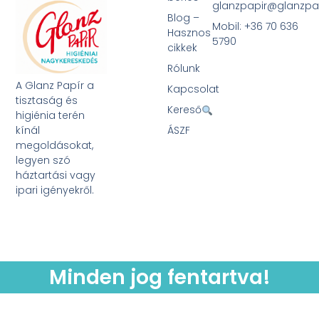
glanzpapir@glanzpa
Blog –
Mobil: +36 70 636
Hasznos
5790
cikkek
Rólunk
A Glanz Papír a
Kapcsolat
tisztaság és
Kereső
higiénia terén
kínál
ÁSZF
megoldásokat,
legyen szó
háztartási vagy
ipari igényekről.
Minden jog fentartva!