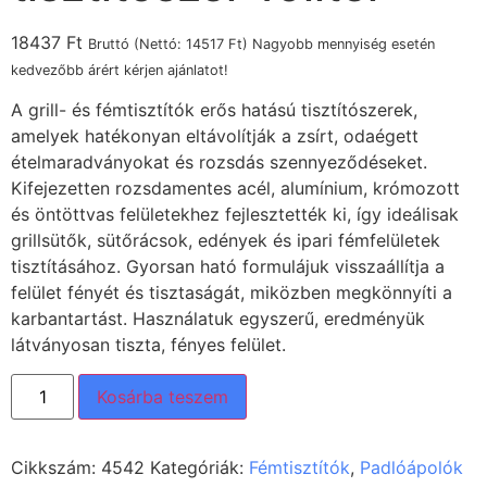
18437
Ft
Bruttó (Nettó:
14517
Ft
) Nagyobb mennyiség esetén
kedvezőbb árért kérjen ajánlatot!
A grill- és fémtisztítók erős hatású tisztítószerek,
amelyek hatékonyan eltávolítják a zsírt, odaégett
ételmaradványokat és rozsdás szennyeződéseket.
Kifejezetten rozsdamentes acél, alumínium, krómozott
és öntöttvas felületekhez fejlesztették ki, így ideálisak
grillsütők, sütőrácsok, edények és ipari fémfelületek
tisztításához. Gyorsan ható formulájuk visszaállítja a
felület fényét és tisztaságát, miközben megkönnyíti a
karbantartást. Használatuk egyszerű, eredményük
látványosan tiszta, fényes felület.
Kosárba teszem
Cikkszám:
4542
Kategóriák:
Fémtisztítók
,
Padlóápolók