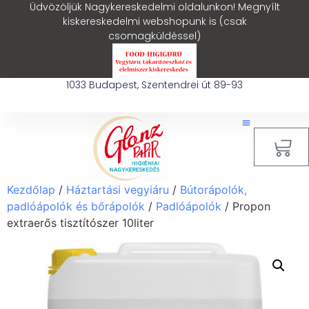
Üdvözöljük Nagykereskedelmi oldalunkon! Megnyílt
kiskereskedelmi webshopunk is (csak
csomagküldéssel)
1033 Budapest, Szentendrei út 89-93
0
Kezdőlap
/
Háztartási vegyiáru
/
Bútorápolók,
padlóápolók és bőrápolók
/
Padlóápolók
/ Propon
extraerős tisztítószer 10liter