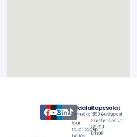
Oldalak
Kapcsolat
Termékeink
1033 Budapest,
Szentendrei út
Ipari
89-93
takarítógép
Email:
bérlés