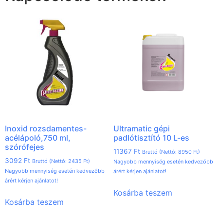
Inoxid rozsdamentes-
Ultramatic gépi
acélápoló,750 ml,
padlótisztító 10 L-es
szórófejes
11367
Ft
Bruttó (Nettó:
8950
Ft
)
3092
Ft
Bruttó (Nettó:
2435
Ft
)
Nagyobb mennyiség esetén kedvezőbb
Nagyobb mennyiség esetén kedvezőbb
árért kérjen ajánlatot!
árért kérjen ajánlatot!
Kosárba teszem
Kosárba teszem