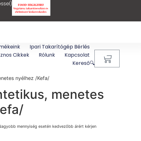
ssel)
mékeink
Ipari Takarítógép Bérlés
sznos Cikkek
Rólunk
Kapcsolat
0
Kereső🔍
enetes nyélhez /Kefa/
ntetikus, menetes
efa/
Nagyobb mennyiség esetén kedvezőbb árért kérjen