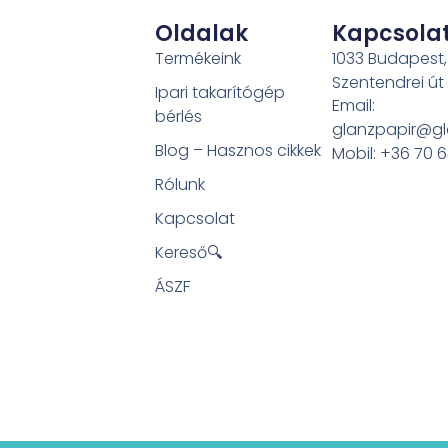
Oldalak
Kapcsola
Termékeink
1033 Budapest,
Szentendrei út
Ipari takarítógép
Email:
bérlés
glanzpapir@gl
Blog – Hasznos cikkek
Mobil: +36 70 
Rólunk
Kapcsolat
Kereső🔍
ÁSZF