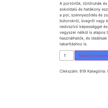
A portörlők, törlőruhák és
sokoldalú és hatékony esz
a por, szennyeződés és zsí
bútorokról, üvegről vagy k
nedvszívó képességgel és 
vegyszer nélkül is alapos 
használhatók, és ideálisak
takarításhoz is.
Kosárba teszem
Cikkszám:
819
Kategória: