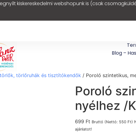
egnyílt kiskereskedelmi webshopunk is (csak csomagküldé
Ter
Blog – Ha
törlők, törlőruhák és tisztítókendők
/ Poroló szintetikus, m
Poroló szi
nyélhez /K
699
Ft
Bruttó (Nettó:
550
Ft
) 
ajánlatot!