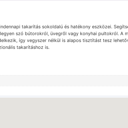
mindennapi takarítás sokoldalú és hatékony eszközei. Segíts
 legyen szó bútorokról, üvegről vagy konyhai pultokról. A 
kezik, így vegyszer nélkül is alapos tisztítást tesz lehet
ionális takarításhoz is.