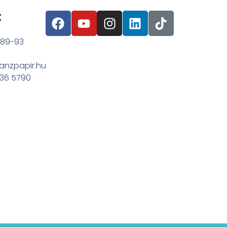
t
 89-93
anzpapir.hu
636 5790