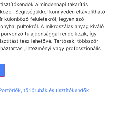
 tisztítókendők a mindennapi takarítás
közei. Segítségükkel könnyedén eltávolítható
r különböző felületekről, legyen szó
onyhai pultokról. A mikroszálas anyag kiváló
porvonzó tulajdonsággal rendelkezik, így
tisztítást tesz lehetővé. Tartósak, többször
 háztartási, intézményi vagy professzionális
Portörlők, törlőruhák és tisztítókendők