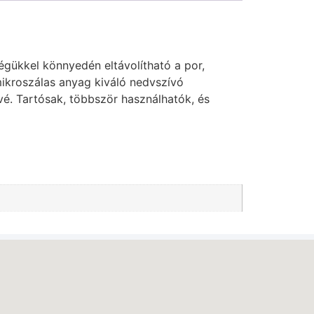
égükkel könnyedén eltávolítható a por,
mikroszálas anyag kiváló nedvszívó
ővé. Tartósak, többször használhatók, és