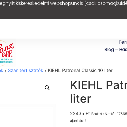
egnyílt kiskereskedelmi webshopunk is (csak csomagküldé
Ter
Blog – Ha
ek
/
Szanitertisztítók
/ KIEHL Patronal Classic 10 liter
KIEHL Patr
liter
22435
Ft
Bruttó (Nettó:
1766
ajánlatot!