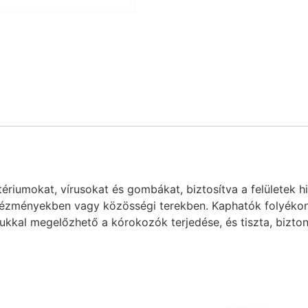
tériumokat, vírusokat és gombákat, biztosítva a felületek h
ézményekben vagy közösségi terekben. Kaphatók folyékon
latukkal megelőzhető a kórokozók terjedése, és tiszta, biz