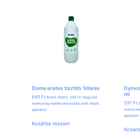
Doma ecetes tisztító 1literes
Dymose
ml
645
Ft
Bruttó (Nettó:
508
Ft
) Nagyobb
537
Ft
B
mennyiség esetén kedvezőbb árért kérjen
mennyiség
ajánlatot!
ajánlatot!
Kosárba teszem
Kosár