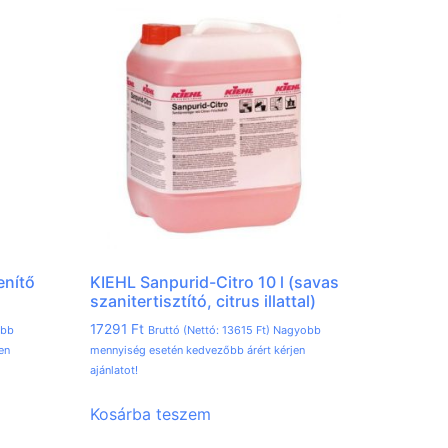
enítő
KIEHL Sanpurid-Citro 10 l (savas
szanitertisztító, citrus illattal)
17291
Ft
obb
Bruttó (Nettó:
13615
Ft
) Nagyobb
en
mennyiség esetén kedvezőbb árért kérjen
ajánlatot!
Kosárba teszem