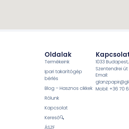
Oldalak
Kapcsola
Termékeink
1033 Budapest,
Szentendrei út
Ipari takarítógép
Email:
bérlés
glanzpapir@gl
Blog – Hasznos cikkek
Mobil: +36 70 
Rólunk
Kapcsolat
Kereső🔍
ÁSZF