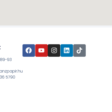
t
 89-93
anzpapir.hu
636 5790