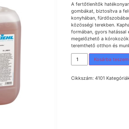
A fertőtlenítők hatékonyan
gombákat, biztosítva a fel
konyhában, fürdőszobába
közösségi terekben. Kapha
formában, gyors hatással é
megelőzhető a kórokozók t
teremthető otthon és mun
Kosárba teszem
Cikkszám:
4101
Kategóriá