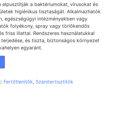
 elpusztítják a baktériumokat, vírusokat és
ületek higiénikus tisztaságát. Alkalmazhatók
n, egészségügyi intézményekben vagy
tók folyékony, spray vagy törlőkendős
s friss illattal. Rendszeres használatukkal
erjedése, és tiszta, biztonságos környezet
kahelyen egyaránt.
k:
Fertőtlenítők
,
Szanitertisztítók