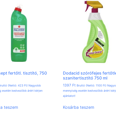
pt fertőtl. tisztító, 750
Dodacid szórófejes fertőtl
szanitertisztító 750 ml
1397
Ft
ruttó (Nettó:
423
Ft
) Nagyobb
Bruttó (Nettó:
1100
Ft
) Nagy
 esetén kedvezőbb árért kérjen
mennyiség esetén kedvezőbb árért kérj
ajánlatot!
ba teszem
Kosárba teszem