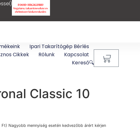
ssel)
mékeink
Ipari Takarítógép Bérlés
sznos Cikkek
Rólunk
Kapcsolat
0
Kereső🔍
onal Classic 10
5
Ft
) Nagyobb mennyiség esetén kedvezőbb árért kérjen