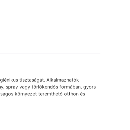
igiénikus tisztaságát. Alkalmazhatók
y, spray vagy törlőkendős formában, gyors
tonságos környezet teremthető otthon és