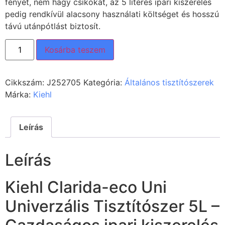
fényét, nem hagy csíkokat, az 5 literes ipari kiszerelés
pedig rendkívül alacsony használati költséget és hosszú
távú utánpótlást biztosít.
Kosárba teszem
Cikkszám:
J252705
Kategória:
Általános tisztítószerek
Márka:
Kiehl
Leírás
Leírás
Kiehl Clarida-eco Uni
Univerzális Tisztítószer 5L –