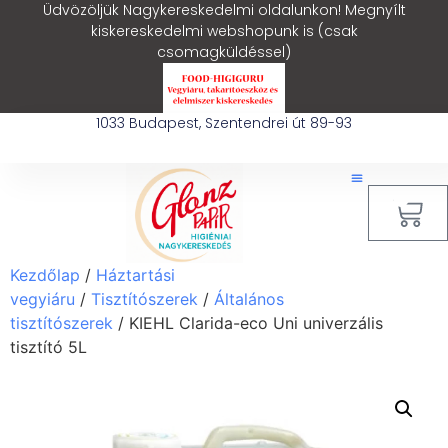
Üdvözöljük Nagykereskedelmi oldalunkon! Megnyílt
kiskereskedelmi webshopunk is (csak
csomagküldéssel)
1033 Budapest, Szentendrei út 89-93
0
Kezdőlap
/
Háztartási
vegyiáru
/
Tisztítószerek
/
Általános
tisztítószerek
/ KIEHL Clarida-eco Uni univerzális
tisztító 5L