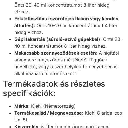
Önts 20–40 ml koncentrátumot 8 liter hideg
vízhez.
Felülettisztítás (szórófejes flakon vagy kendős
áttörlés):
Önts 10–20 ml koncentrátumot 4 liter
hideg vízhez.
Gépi takarítás (súroló-szívó gépekkel):
Önts 20–
40 ml koncentrátumot 8 liter hideg vízhez.
Makacsabb szennyeződések esetén:
A hígítási
arány a szennyeződés mértékétől függően
növelhető, vagy a szer helyileg töményebben is
alkalmazható a letörlés előtt.
Termékadatok és részletes
specifikációk:
Márka:
Kiehl (Németország)
Termékcsalád / Megnevezése:
Kiehl Clarida-eco
Uni 5L
Kiszerelés:
5 liter (gazdaságos ipari kanna)