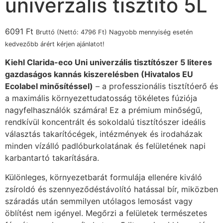
univerzális tisztító 5L
6091
Ft
Bruttó (Nettó:
4796
Ft
) Nagyobb mennyiség esetén
kedvezőbb árért kérjen ajánlatot!
Kiehl Clarida-eco Uni univerzális tisztítószer 5 literes
gazdaságos kannás kiszerelésben (Hivatalos EU
Ecolabel minősítéssel)
– a professzionális tisztítóerő és
a maximális környezettudatosság tökéletes fúziója
nagyfelhasználók számára! Ez a prémium minőségű,
rendkívül koncentrált és sokoldalú tisztítószer ideális
választás takarítócégek, intézmények és irodaházak
minden vízálló padlóburkolatának és felületének napi
karbantartó takarítására.
Különleges, környezetbarát formulája ellenére kiváló
zsíroldó és szennyeződéstávolító hatással bír, miközben
száradás után semmilyen utólagos lemosást vagy
öblítést nem igényel. Megőrzi a felületek természetes