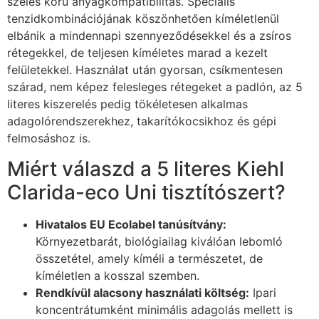
széles körű anyagkompatibilitás. Speciális
tenzidkombinációjának köszönhetően kíméletlenül
elbánik a mindennapi szennyeződésekkel és a zsíros
rétegekkel, de teljesen kíméletes marad a kezelt
felületekkel. Használat után gyorsan, csíkmentesen
szárad, nem képez felesleges rétegeket a padlón, az 5
literes kiszerelés pedig tökéletesen alkalmas
adagolórendszerekhez, takarítókocsikhoz és gépi
felmosáshoz is.
Miért válaszd a 5 literes Kiehl
Clarida-eco Uni tisztítószert?
Hivatalos EU Ecolabel tanúsítvány:
Környezetbarát, biológiailag kiválóan lebomló
összetétel, amely kíméli a természetet, de
kíméletlen a kosszal szemben.
Rendkívül alacsony használati költség:
Ipari
koncentrátumként minimális adagolás mellett is