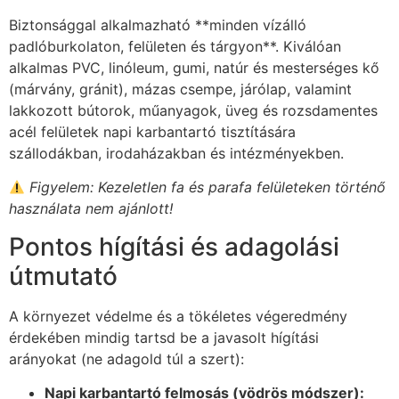
Biztonsággal alkalmazható **minden vízálló
padlóburkolaton, felületen és tárgyon**. Kiválóan
alkalmas PVC, linóleum, gumi, natúr és mesterséges kő
(márvány, gránit), mázas csempe, járólap, valamint
lakkozott bútorok, műanyagok, üveg és rozsdamentes
acél felületek napi karbantartó tisztítására
szállodákban, irodaházakban és intézményekben.
Figyelem: Kezeletlen fa és parafa felületeken történő
használata nem ajánlott!
Pontos hígítási és adagolási
útmutató
A környezet védelme és a tökéletes végeredmény
érdekében mindig tartsd be a javasolt hígítási
arányokat (ne adagold túl a szert):
Napi karbantartó felmosás (vödrös módszer):