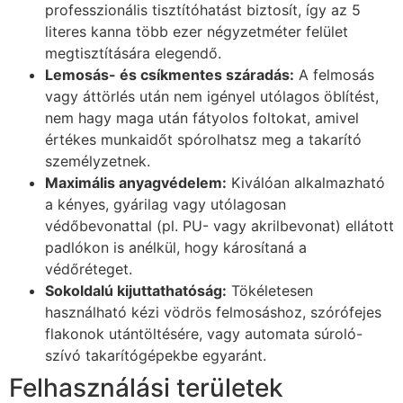
professzionális tisztítóhatást biztosít, így az 5
literes kanna több ezer négyzetméter felület
megtisztítására elegendő.
Lemosás- és csíkmentes száradás:
A felmosás
vagy áttörlés után nem igényel utólagos öblítést,
nem hagy maga után fátyolos foltokat, amivel
értékes munkaidőt spórolhatsz meg a takarító
személyzetnek.
Maximális anyagvédelem:
Kiválóan alkalmazható
a kényes, gyárilag vagy utólagosan
védőbevonattal (pl. PU- vagy akrilbevonat) ellátott
padlókon is anélkül, hogy károsítaná a
védőréteget.
Sokoldalú kijuttathatóság:
Tökéletesen
használható kézi vödrös felmosáshoz, szórófejes
flakonok utántöltésére, vagy automata súroló-
szívó takarítógépekbe egyaránt.
Felhasználási területek