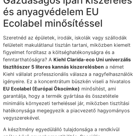
Gazdaságos ipari kiszerelés
és anyagvédelem EU
Ecolabel minősítéssel
Szeretnéd az épületek, irodák, iskolák vagy szállodák
felületeit makulátlanul tisztán tartani, miközben kiemelt
figyelmet fordítasz a költséghatékonyságra és a
fenntarthatóságra? A
Kiehl Clarida-eco Uni univerzális
tisztítószer 5 literes kannás kiszerelésben
a német
Kiehl vállalat professzionális válasza a nagyfelhasználók
igényeire. Ez a koncentrátum büszkén viseli a hivatalos
EU Ecolabel (Európai Ökocímke)
minősítést, ami
garantálja, hogy a termék gyártása és összetétele
minimális környezeti terheléssel jár, miközben tisztítási
hatékonysága megegyezik a piacvezető hagyományos
vegyszerekével.
A készítmény egyedülálló tulajdonsága a rendkívül