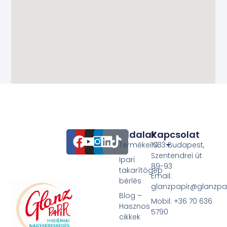
Oldalak
Kapcsolat
Termékeink
1033 Budapest,
Szentendrei út
Ipari
89-93
takarítógép
Email:
bérlés
glanzpapir@glanzpa
Blog –
Mobil: +36 70 636
Hasznos
5790
cikkek