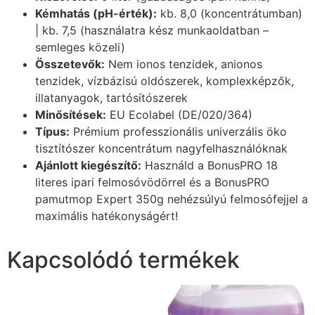
Kémhatás (pH-érték):
kb. 8,0 (koncentrátumban)
| kb. 7,5 (használatra kész munkaoldatban –
semleges közeli)
Összetevők:
Nem ionos tenzidek, anionos
tenzidek, vízbázisú oldószerek, komplexképzők,
illatanyagok, tartósítószerek
Minősítések:
EU Ecolabel (DE/020/364)
Típus:
Prémium professzionális univerzális öko
tisztítószer koncentrátum nagyfelhasználóknak
Ajánlott kiegészítő:
Használd a BonusPRO 18
literes ipari felmosóvödörrel és a BonusPRO
pamutmop Expert 350g nehézsúlyú felmosófejjel a
maximális hatékonyságért!
Kapcsolódó termékek