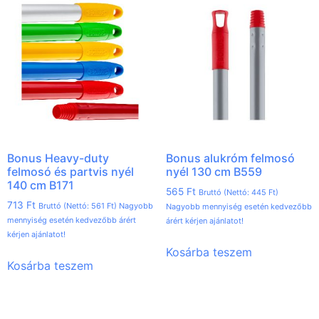
Bonus Heavy-duty
Bonus alukróm felmosó
felmosó és partvis nyél
nyél 130 cm B559
140 cm B171
565
Ft
Bruttó (Nettó:
445
Ft
)
713
Ft
Bruttó (Nettó:
561
Ft
) Nagyobb
Nagyobb mennyiség esetén kedvezőbb
mennyiség esetén kedvezőbb árért
árért kérjen ajánlatot!
kérjen ajánlatot!
Kosárba teszem
Kosárba teszem