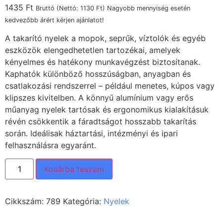
1435
Ft
Bruttó (Nettó:
1130
Ft
) Nagyobb mennyiség esetén
kedvezőbb árért kérjen ajánlatot!
A takarító nyelek a mopok, seprűk, víztolók és egyéb
eszközök elengedhetetlen tartozékai, amelyek
kényelmes és hatékony munkavégzést biztosítanak.
Kaphatók különböző hosszúságban, anyagban és
csatlakozási rendszerrel – például menetes, kúpos vagy
klipszes kivitelben. A könnyű alumínium vagy erős
műanyag nyelek tartósak és ergonomikus kialakításuk
révén csökkentik a fáradtságot hosszabb takarítás
során. Ideálisak háztartási, intézményi és ipari
felhasználásra egyaránt.
Kosárba teszem
Cikkszám:
789
Kategória:
Nyelek