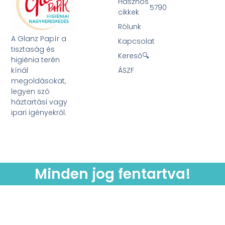
Hasznos
5790
cikkek
Rólunk
A Glanz Papír a
Kapcsolat
tisztaság és
Kereső🔍
higiénia terén
kínál
ÁSZF
megoldásokat,
legyen szó
háztartási vagy
ipari igényekről.
Minden jog fentartva!