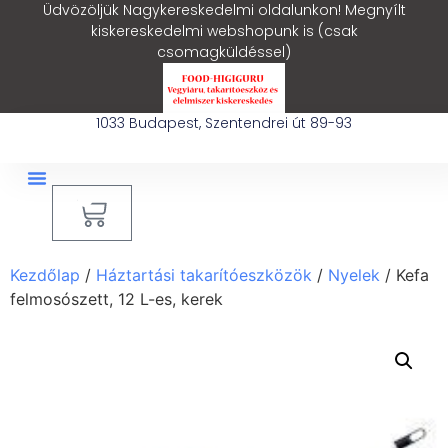
Üdvözöljük Nagykereskedelmi oldalunkon! Megnyílt
kiskereskedelmi webshopunk is (csak
csomagküldéssel)
1033 Budapest, Szentendrei út 89-93
0
Ipari Takarítógép Bérlés
Blog – Hasznos Cikkek
Kezdőlap
/
Háztartási takarítóeszközök
/
Nyelek
/ Kefa
felmosószett, 12 L-es, kerek