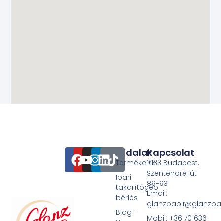
Oldalak
Kapcsolat
Termékeink
1033 Budapest,
Szentendrei út
Ipari
89-93
takarítógép
Email:
bérlés
glanzpapir@glanzpa
Blog –
Mobil: +36 70 636