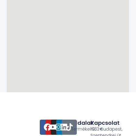
Oldalak
Kapcsolat
Termékeink
1033 Budapest,
Szentendrei út