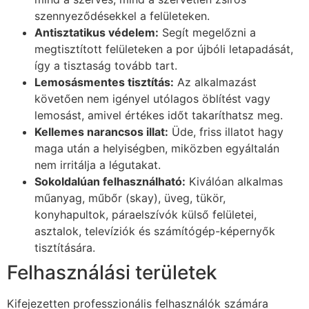
szennyeződésekkel a felületeken.
Antisztatikus védelem:
Segít megelőzni a
megtisztított felületeken a por újbóli letapadását,
így a tisztaság tovább tart.
Lemosásmentes tisztítás:
Az alkalmazást
követően nem igényel utólagos öblítést vagy
lemosást, amivel értékes időt takaríthatsz meg.
Kellemes narancsos illat:
Üde, friss illatot hagy
maga után a helyiségben, miközben egyáltalán
nem irritálja a légutakat.
Sokoldalúan felhasználható:
Kiválóan alkalmas
műanyag, műbőr (skay), üveg, tükör,
konyhapultok, páraelszívók külső felületei,
asztalok, televíziók és számítógép-képernyők
tisztítására.
Felhasználási területek
Kifejezetten professzionális felhasználók számára