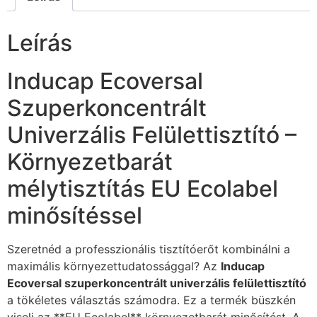
Leírás
Inducap Ecoversal
Szuperkoncentrált
Univerzális Felülettisztító –
Környezetbarát
mélytisztítás EU Ecolabel
minősítéssel
Szeretnéd a professzionális tisztítóerőt kombinálni a
maximális környezettudatossággal? Az
Inducap
Ecoversal szuperkoncentrált univerzális felülettisztító
a tökéletes választás számodra. Ez a termék büszkén