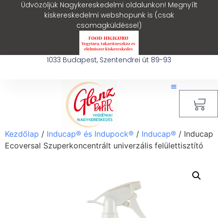
Üdvözöljük Nagykereskedelmi oldalunkon! Megnyílt
kiskereskedelmi webshopunk is (csak
csomagküldéssel)
1033 Budapest, Szentendrei út 89-93
0
Kezdőlap
/
Inducap® és Indupock®
/
Inducap®
/ Inducap
Ecoversal Szuperkoncentrált univerzális felülettisztító