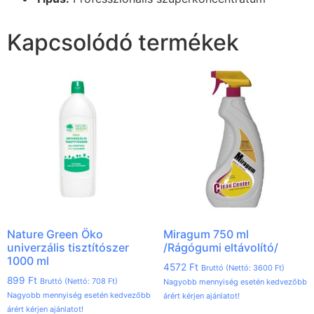
Kapcsolódó termékek
Nature Green Öko
Miragum 750 ml
univerzális tisztítószer
/Rágógumi eltávolító/
1000 ml
4572
Ft
Bruttó (Nettó:
3600
Ft
)
899
Ft
Bruttó (Nettó:
708
Ft
)
Nagyobb mennyiség esetén kedvezőbb
Nagyobb mennyiség esetén kedvezőbb
árért kérjen ajánlatot!
árért kérjen ajánlatot!