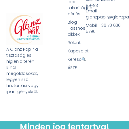
Ipari
89-93
takarítógép
Email:
bérlés
glanzpapir@glanzpa
Blog –
Mobil: +36 70 636
Hasznos
5790
cikkek
Rólunk
A Glanz Papír a
Kapcsolat
tisztaság és
Kereső
higiénia terén
kínál
ÁSZF
megoldásokat,
legyen szó
háztartási vagy
ipari igényekről.
Minden jog fentartva!