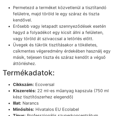
Permetezd a terméket közvetlenül a tisztítandó
felületre, majd töröld le egy száraz és tiszta
kendővel.
Erősebb vagy letapadt szennyeződések esetén
hagyd a folyadékot egy kicsit állni a felületen,
vagy töröld át szivaccsal a letörlés előtt.
Üvegek és tükrök tisztításakor a tökéletes,
csíkmentes végeredmény érdekében használj egy
másik, teljesen tiszta és száraz kendőt a végső
áttörléshez.
Termékadatok:
Cikkszám:
Ecoversal
Kiszerelés:
22 ml-es műanyag kapszula (750 ml
kész tisztítószerhez elegendő)
Illat:
Narancs
Minősítés:
Hivatalos EU Ecolabel
Típus:
Professzionális szuperkoncentrátum