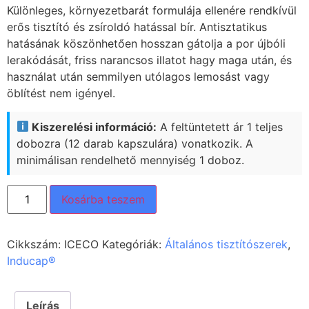
Különleges, környezetbarát formulája ellenére rendkívül
erős tisztító és zsíroldó hatással bír. Antisztatikus
hatásának köszönhetően hosszan gátolja a por újbóli
lerakódását, friss narancsos illatot hagy maga után, és
használat után semmilyen utólagos lemosást vagy
öblítést nem igényel.
Kiszerelési információ:
A feltüntetett ár 1 teljes
dobozra (12 darab kapszulára) vonatkozik. A
minimálisan rendelhető mennyiség 1 doboz.
Kosárba teszem
Cikkszám:
ICECO
Kategóriák:
Általános tisztítószerek
,
Inducap®
Leírás