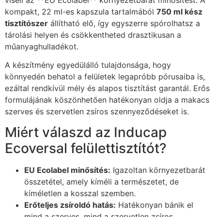
viseli az **EU Ecolabel** környezetbarát minősítést. A
kompakt, 22 ml-es kapszula tartalmából
750 ml kész
tisztítószer
állítható elő, így egyszerre spórolhatsz a
tárolási helyen és csökkentheted drasztikusan a
műanyaghulladékot.
A készítmény egyedülálló tulajdonsága, hogy
könnyedén behatol a felületek legapróbb pórusaiba is,
ezáltal rendkívül mély és alapos tisztítást garantál. Erős
formulájának köszönhetően hatékonyan oldja a makacs
szerves és szervetlen zsíros szennyeződéseket is.
Miért válaszd az Inducap
Ecoversal felülettisztítót?
EU Ecolabel minősítés:
Igazoltan környezetbarát
összetétel, amely kíméli a természetet, de
kíméletlen a kosszal szemben.
Erőteljes zsíroldó hatás:
Hatékonyan bánik el
mind a szerves, mind a szervetlen zsíros