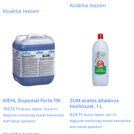
Kosárba teszem
Kosárba teszem
KIEHL Dopomat Forte 10l
ZUM ecetes általános
tiszítószer, 1 L
19576
Ft
Bruttó (Nettó:
15414
Ft
)
624
Ft
Bruttó (Nettó:
491
Ft
)
Nagyobb mennyiség esetén kedvezőbb
Nagyobb mennyiség esetén kedvezőbb
árért kérjen ajánlatot!
árért kérjen ajánlatot!