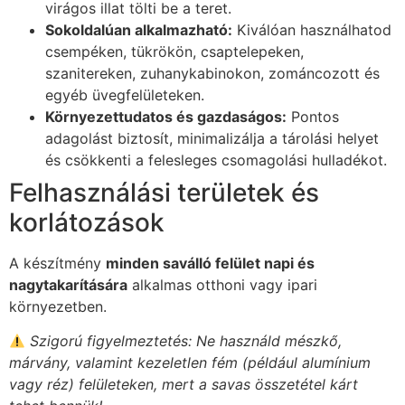
virágos illat tölti be a teret.
Sokoldalúan alkalmazható:
Kiválóan használhatod
csempéken, tükrökön, csaptelepeken,
szanitereken, zuhanykabinokon, zománcozott és
egyéb üvegfelületeken.
Környezettudatos és gazdaságos:
Pontos
adagolást biztosít, minimalizálja a tárolási helyet
és csökkenti a felesleges csomagolási hulladékot.
Felhasználási területek és
korlátozások
A készítmény
minden saválló felület napi és
nagytakarítására
alkalmas otthoni vagy ipari
környezetben.
Szigorú figyelmeztetés: Ne használd mészkő,
márvány, valamint kezeletlen fém (például alumínium
vagy réz) felületeken, mert a savas összetétel kárt