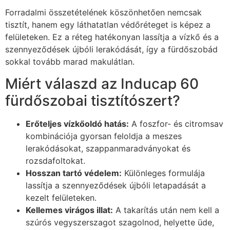
Forradalmi összetételének köszönhetően nemcsak
tisztít, hanem egy láthatatlan védőréteget is képez a
felületeken. Ez a réteg hatékonyan lassítja a vízkő és a
szennyeződések újbóli lerakódását, így a fürdőszobád
sokkal tovább marad makulátlan.
Miért válaszd az Inducap 60
fürdőszobai tisztítószert?
Erőteljes vízkőoldó hatás:
A foszfor- és citromsav
kombinációja gyorsan feloldja a meszes
lerakódásokat, szappanmaradványokat és
rozsdafoltokat.
Hosszan tartó védelem:
Különleges formulája
lassítja a szennyeződések újbóli letapadását a
kezelt felületeken.
Kellemes virágos illat:
A takarítás után nem kell a
szúrós vegyszerszagot szagolnod, helyette üde,