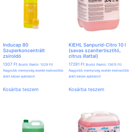
Inducap 80
KIEHL Sanpurid-Citro 10 l
Szuperkoncentrált
(savas szanitertisztító,
zsíroldó
citrus illattal)
1307
Ft
17291
Ft
Bruttó (Nettó:
1029
Ft
)
Bruttó (Nettó:
13615
Ft
)
Nagyobb mennyiség esetén kedvezőbb
Nagyobb mennyiség esetén kedvezőbb
árért kérjen ajánlatot!
árért kérjen ajánlatot!
Kosárba teszem
Kosárba teszem