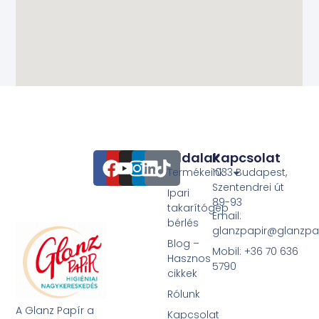
Oldalak
Kapcsolat
Termékeink
1033 Budapest,
Szentendrei út
Ipari
89-93
takarítógép
Email:
bérlés
glanzpapir@glanzpa
Blog –
Mobil: +36 70 636
Hasznos
5790
cikkek
Rólunk
A Glanz Papír a
Kapcsolat