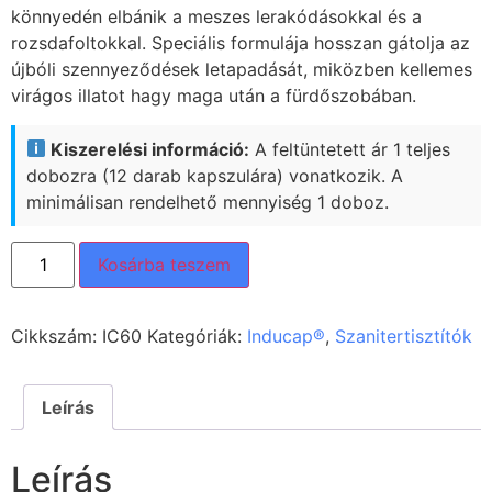
könnyedén elbánik a meszes lerakódásokkal és a
rozsdafoltokkal. Speciális formulája hosszan gátolja az
újbóli szennyeződések letapadását, miközben kellemes
virágos illatot hagy maga után a fürdőszobában.
Kiszerelési információ:
A feltüntetett ár 1 teljes
dobozra (12 darab kapszulára) vonatkozik. A
minimálisan rendelhető mennyiség 1 doboz.
Kosárba teszem
Cikkszám:
IC60
Kategóriák:
Inducap®
,
Szanitertisztítók
Leírás
Leírás