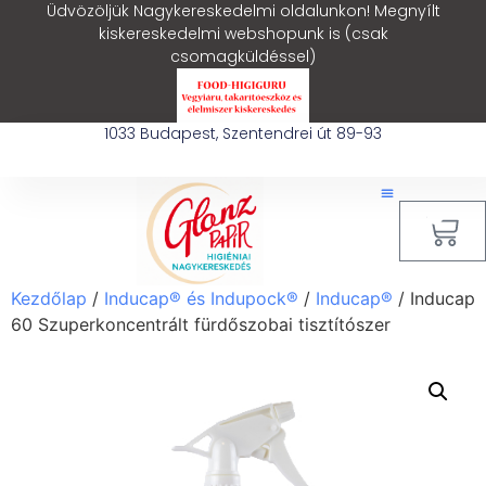
Üdvözöljük Nagykereskedelmi oldalunkon! Megnyílt
kiskereskedelmi webshopunk is (csak
csomagküldéssel)
1033 Budapest, Szentendrei út 89-93
0
Kezdőlap
/
Inducap® és Indupock®
/
Inducap®
/ Inducap
60 Szuperkoncentrált fürdőszobai tisztítószer