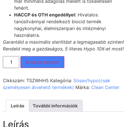
már minimális adagolás mellett is tökéletesen
fehérít.
HACCP és OTH engedéllyel:
Hivatalos
tanúsítvánnyal rendelkező biocid termék
nagykonyhai, élelmiszeripari és intézményi
használatra.
Garantáld a maximális sterilitást a legmagasabb szinten!
Rendeld meg a gazdaságos, 5 literes Hypo 10X-et most!
Kosárba teszem
Cikkszám:
TSZWHH5
Kategória:
Sósav/hypo(csak
személyesen átvehető termékek)
Márka:
Clean Center
Leírás
További információk
Leírás