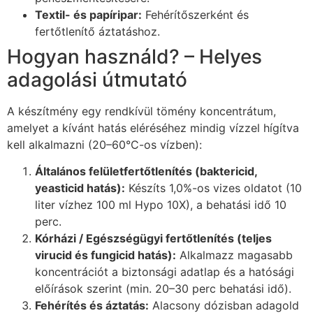
Textil- és papíripar:
Fehérítőszerként és
fertőtlenítő áztatáshoz.
Hogyan használd? – Helyes
adagolási útmutató
A készítmény egy rendkívül tömény koncentrátum,
amelyet a kívánt hatás eléréséhez mindig vízzel hígítva
kell alkalmazni (20–60°C-os vízben):
Általános felületfertőtlenítés (baktericid,
yeasticid hatás):
Készíts 1,0%-os vizes oldatot (10
liter vízhez 100 ml Hypo 10X), a behatási idő 10
perc.
Kórházi / Egészségügyi fertőtlenítés (teljes
virucid és fungicid hatás):
Alkalmazz magasabb
koncentrációt a biztonsági adatlap és a hatósági
előírások szerint (min. 20–30 perc behatási idő).
Fehérítés és áztatás:
Alacsony dózisban adagold