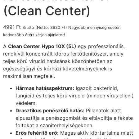
(Clean Center)
4991
Ft
Bruttó (Nettó:
3930
Ft
) Nagyobb mennyiség esetén
kedvezőbb árért kérjen ajánlatot!
A
Clean Center Hypo 10X (5L)
egy professzionális,
rendkívül koncentrált klóros fertőtlenítőszer, amely
teljes körű virucid hatásának köszönhetően az
egészségügyi és kórházi követelményeknek is
maximálisan megfelel.
Hármas hatásspektrum:
Igazolt baktericid,
fungicid és teljes körű virucid (minden vírus elleni)
védelem.
Drasztikus penészölő hatás:
Pillanatok alatt
elpusztítja a penészgombát és eltávolítja a fekete
foltokat a szaniterhelyiségekben.
Erős fehérítő erő:
Magas aktív klórtartalma miatt