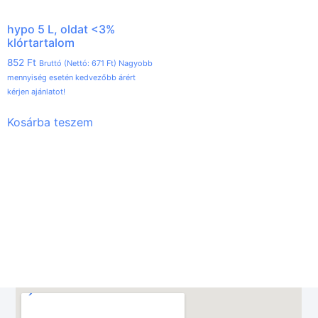
hypo 5 L, oldat <3%
klórtartalom
852
Ft
Bruttó (Nettó:
671
Ft
) Nagyobb
mennyiség esetén kedvezőbb árért
kérjen ajánlatot!
Kosárba teszem