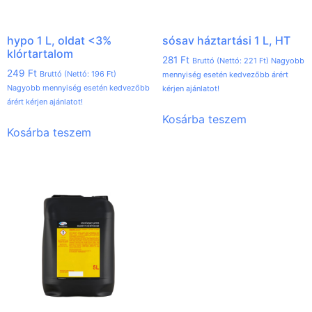
hypo 1 L, oldat <3%
sósav háztartási 1 L, HT
klórtartalom
281
Ft
Bruttó (Nettó:
221
Ft
) Nagyobb
249
Ft
Bruttó (Nettó:
196
Ft
)
mennyiség esetén kedvezőbb árért
Nagyobb mennyiség esetén kedvezőbb
kérjen ajánlatot!
árért kérjen ajánlatot!
Kosárba teszem
Kosárba teszem