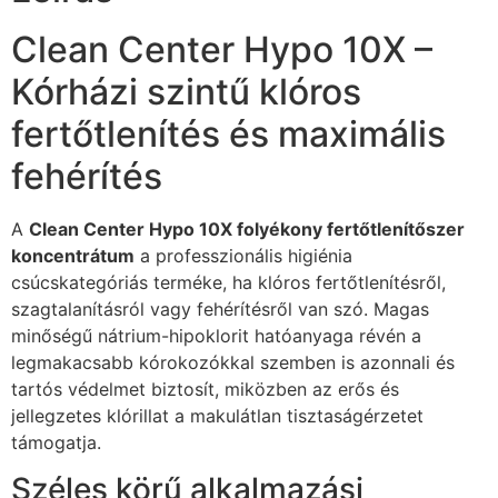
Clean Center Hypo 10X –
Kórházi szintű klóros
fertőtlenítés és maximális
fehérítés
A
Clean Center Hypo 10X folyékony fertőtlenítőszer
koncentrátum
a professzionális higiénia
csúcskategóriás terméke, ha klóros fertőtlenítésről,
szagtalanításról vagy fehérítésről van szó. Magas
minőségű nátrium-hipoklorit hatóanyaga révén a
legmakacsabb kórokozókkal szemben is azonnali és
tartós védelmet biztosít, miközben az erős és
jellegzetes klórillat a makulátlan tisztaságérzetet
támogatja.
Széles körű alkalmazási