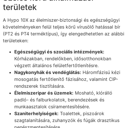
területek
A Hypo 10X az élelmiszer-biztonsági és egészségügyi
követelményeken felül teljes körű vírusölő hatással bír
(PT2 és PT4 terméktípus), így elengedhetetlen az alábbi
területeken:
Egészségügyi és szociális intézmények:
Kórházakban, rendelőkben, idősotthonokban
végzett általános felületfertőtlenítésre.
Nagykonyhák és vendéglátás:
Háromfázisú kézi
mosogatás fertőtlenítő fázisához, valamint CIP-
rendszerek tisztítására.
Élelmiszeripar és üzemek:
Mosható, klórálló
padló- és falburkolatok, berendezések és
munkaasztalok csíramentesítésére.
Szaniterhelyiségek:
Toalettek, piszoárok
szagtalanítására, zuhanyzók és fúgák drasztikus
penészmentesítésére.