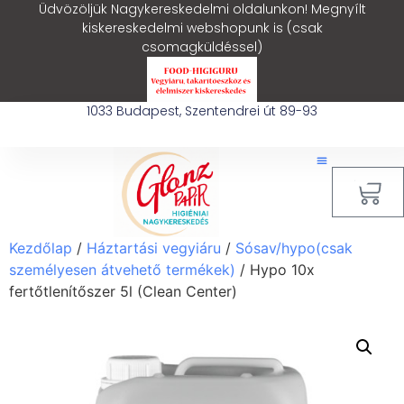
Üdvözöljük Nagykereskedelmi oldalunkon! Megnyílt
kiskereskedelmi webshopunk is (csak
csomagküldéssel)
1033 Budapest, Szentendrei út 89-93
0
Kezdőlap
/
Háztartási vegyiáru
/
Sósav/hypo(csak
személyesen átvehető termékek)
/ Hypo 10x
fertőtlenítőszer 5l (Clean Center)