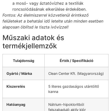
a mosó- vagy áztatóvízhez a textíliák
roncsolódásának elkerülése érdekében.
Fontos: Az élelmiszerrel közvetlenül érintkező
felületeket a behatási idő letelte után minden esetben
alaposan öblítsd le tiszta ivóvízzel!
Műszaki adatok és
termékjellemzők
Tulajdonság
Érték / Specifikáció
Gyártó / Márka
Clean Center Kft. (Magyarország)
Kiszerelés
5 literes gazdaságos utántöltő
kanna
Hatóanyag
Nátrium-hipokloritból
felszabaduló aktív klór