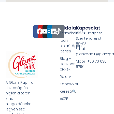
Oldalak
Kapcsolat
Termékeink
1033 Budapest,
Szentendrei út
Ipari
89-93
takarítógép
Email:
bérlés
glanzpapir@glanzpa
Blog –
Mobil: +36 70 636
Hasznos
5790
cikkek
Rólunk
A Glanz Papír a
Kapcsolat
tisztaság és
Kereső
higiénia terén
kínál
ÁSZF
megoldásokat,
legyen szó