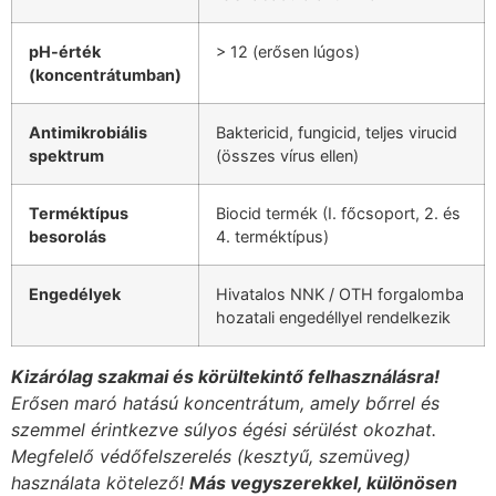
pH-érték
> 12 (erősen lúgos)
(koncentrátumban)
Antimikrobiális
Baktericid, fungicid, teljes virucid
spektrum
(összes vírus ellen)
Terméktípus
Biocid termék (I. főcsoport, 2. és
besorolás
4. terméktípus)
Engedélyek
Hivatalos NNK / OTH forgalomba
hozatali engedéllyel rendelkezik
Kizárólag szakmai és körültekintő felhasználásra!
Erősen maró hatású koncentrátum, amely bőrrel és
szemmel érintkezve súlyos égési sérülést okozhat.
Megfelelő védőfelszerelés (kesztyű, szemüveg)
használata kötelező!
Más vegyszerekkel, különösen