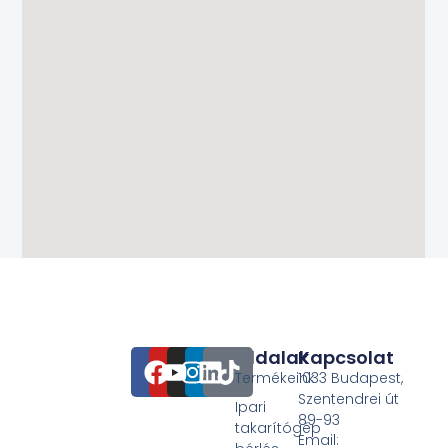
Oldalak
Kapcsolat
Termékeink
1033 Budapest,
Szentendrei út
Ipari
89-93
takarítógép
Email: