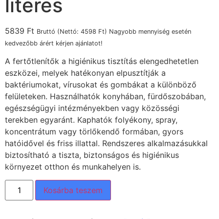
literes
5839
Ft
Bruttó (Nettó:
4598
Ft
) Nagyobb mennyiség esetén
kedvezőbb árért kérjen ajánlatot!
A fertőtlenítők a higiénikus tisztítás elengedhetetlen
eszközei, melyek hatékonyan elpusztítják a
baktériumokat, vírusokat és gombákat a különböző
felületeken. Használhatók konyhában, fürdőszobában,
egészségügyi intézményekben vagy közösségi
terekben egyaránt. Kaphatók folyékony, spray,
koncentrátum vagy törlőkendő formában, gyors
hatóidővel és friss illattal. Rendszeres alkalmazásukkal
biztosítható a tiszta, biztonságos és higiénikus
környezet otthon és munkahelyen is.
Kosárba teszem