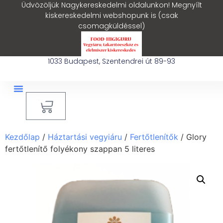
Üdvözöljük Nagykereskedelmi oldalunkon! Megnyílt
kiskereskedelmi webshopunk is (csak
csomagküldéssel)
1033 Budapest, Szentendrei út 89-93
0
Ipari Takarítógép Bérlés
Blog – Hasznos Cikkek
Kezdőlap
/
Háztartási vegyiáru
/
Fertőtlenítők
/ Glory
fertőtlenítő folyékony szappan 5 literes