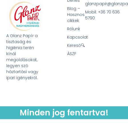
bérlés
glanzpapir@glanzpa
Blog –
Mobil: +36 70 636
Hasznos
5790
cikkek
Rólunk
A Glanz Papír a
Kapcsolat
tisztaság és
Kereső🔍
higiénia terén
kínál
ÁSZF
megoldásokat,
legyen szó
háztartási vagy
ipari igényekről.
Minden jog fentartva!