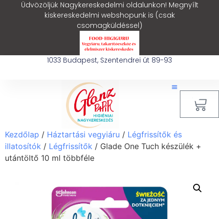
Üdvözöljük Nagykereskedelmi oldalunkon! Megnyílt
kiskereskedelmi webshopunk is (csak
csomagküldéssel)
1033 Budapest, Szentendrei út 89-93
0
Kezdőlap
/
Háztartási vegyiáru
/
Légfrissítők és
illatosítók
/
Légfrissítők
/ Glade One Tuch készülék +
utántöltő 10 ml többféle