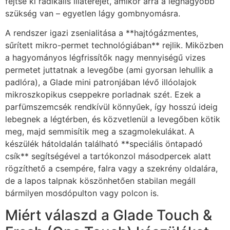
fejtse ki radikális illaterejét, amikor arra a legnagyobb
szükség van – egyetlen lágy gombnyomásra.
A rendszer igazi zsenialitása a **hajtógázmentes,
sűrített mikro-permet technológiában** rejlik. Miközben
a hagyományos légfrissítők nagy mennyiségű vizes
permetet juttatnak a levegőbe (ami gyorsan lehullik a
padlóra), a Glade mini patronjában lévő illóolajok
mikroszkopikus cseppekre porladnak szét. Ezek a
parfümszemcsék rendkívül könnyűek, így hosszú ideig
lebegnek a légtérben, és közvetlenül a levegőben kötik
meg, majd semmisítik meg a szagmolekulákat. A
készülék hátoldalán található **speciális öntapadó
csík** segítségével a tartókonzol másodpercek alatt
rögzíthető a csempére, falra vagy a szekrény oldalára,
de a lapos talpnak köszönhetően stabilan megáll
bármilyen mosdópulton vagy polcon is.
Miért válaszd a Glade Touch &