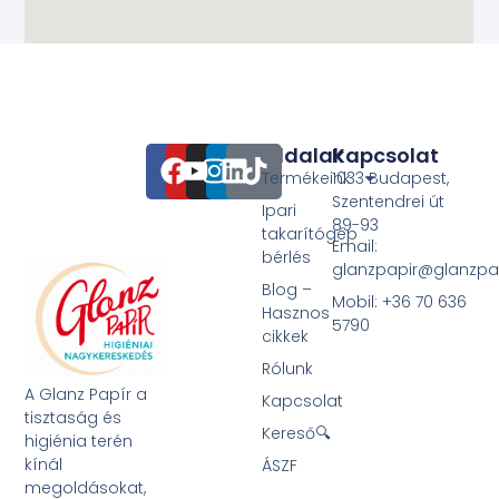
Oldalak
Kapcsolat
Termékeink
1033 Budapest,
Szentendrei út
Ipari
89-93
takarítógép
Email:
bérlés
glanzpapir@glanzpa
Blog –
Mobil: +36 70 636
Hasznos
5790
cikkek
Rólunk
A Glanz Papír a
Kapcsolat
tisztaság és
Kereső🔍
higiénia terén
kínál
ÁSZF
megoldásokat,