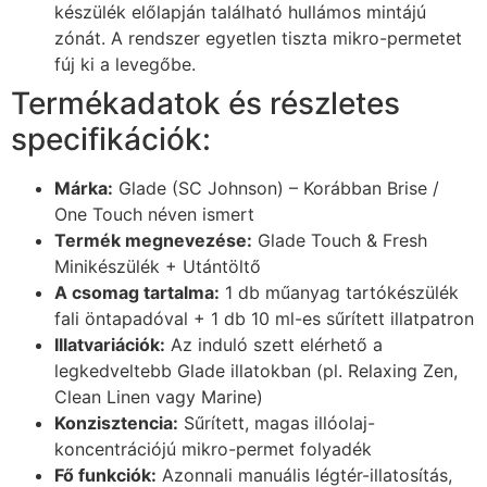
készülék előlapján található hullámos mintájú
zónát. A rendszer egyetlen tiszta mikro-permetet
fúj ki a levegőbe.
Termékadatok és részletes
specifikációk:
Márka:
Glade (SC Johnson) – Korábban Brise /
One Touch néven ismert
Termék megnevezése:
Glade Touch & Fresh
Minikészülék + Utántöltő
A csomag tartalma:
1 db műanyag tartókészülék
fali öntapadóval + 1 db 10 ml-es sűrített illatpatron
Illatvariációk:
Az induló szett elérhető a
legkedveltebb Glade illatokban (pl. Relaxing Zen,
Clean Linen vagy Marine)
Konzisztencia:
Sűrített, magas illóolaj-
koncentrációjú mikro-permet folyadék
Fő funkciók:
Azonnali manuális légtér-illatosítás,