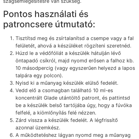
szagsemlegesítésre van szükség.
Pontos használati és
patroncsere útmutató:
Tisztítsd meg és zsírtalanítsd a csempe vagy a fal
felületét, ahová a készüléket rögzíteni szeretnéd.
Húzd le a védőfóliát a készülék hátulján lévő
öntapadó csíkról, majd nyomd erősen a falhoz kb.
10 másodpercig (vagy egyszerűen helyezd a lapos
talpára egy polcon).
Nyisd ki a műanyag készülék elülső fedelét.
Vedd elő a csomagban található 10 ml-es
koncentrált Glade utántöltő patront, és pattintsd
be a készülék belső tartójába úgy, hogy a fúvóka
felfelé, a kiömlőnyílás felé nézzen.
Zárd vissza a készülék fedelét. A légfrissítő
azonnal üzemkész.
A működtetéshez lágyan nyomd meg a műanyag