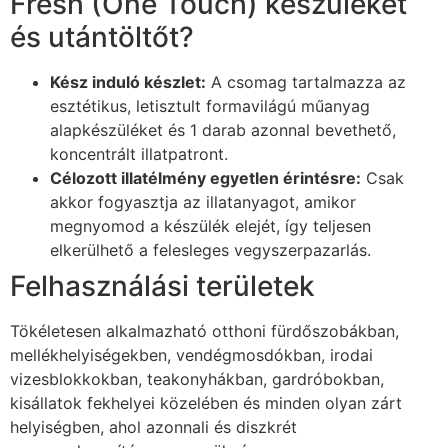
Fresh (One Touch) készüléket
és utántöltőt?
Kész induló készlet:
A csomag tartalmazza az
esztétikus, letisztult formavilágú műanyag
alapkészüléket és 1 darab azonnal bevethető,
koncentrált illatpatront.
Célozott illatélmény egyetlen érintésre:
Csak
akkor fogyasztja az illatanyagot, amikor
megnyomod a készülék elejét, így teljesen
elkerülhető a felesleges vegyszerpazarlás.
Felhasználási területek
Tökéletesen alkalmazható otthoni fürdőszobákban,
mellékhelyiségekben, vendégmosdókban, irodai
vizesblokkokban, teakonyhákban, gardróbokban,
kisállatok fekhelyei közelében és minden olyan zárt
helyiségben, ahol azonnali és diszkrét