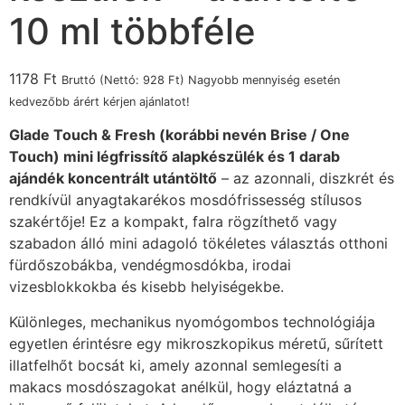
10 ml többféle
1178
Ft
Bruttó (Nettó:
928
Ft
) Nagyobb mennyiség esetén
kedvezőbb árért kérjen ajánlatot!
Glade Touch & Fresh (korábbi nevén Brise / One
Touch) mini légfrissítő alapkészülék és 1 darab
ajándék koncentrált utántöltő
– az azonnali, diszkrét és
rendkívül anyagtakarékos mosdófrissesség stílusos
szakértője! Ez a kompakt, falra rögzíthető vagy
szabadon álló mini adagoló tökéletes választás otthoni
fürdőszobákba, vendégmosdókba, irodai
vizesblokkokba és kisebb helyiségekbe.
Különleges, mechanikus nyomógombos technológiája
egyetlen érintésre egy mikroszkopikus méretű, sűrített
illatfelhőt bocsát ki, amely azonnal semlegesíti a
makacs mosdószagokat anélkül, hogy eláztatná a