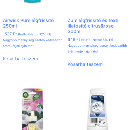
Airwick Pure légfrissítő
Zum légfrissítő és textil
250ml
illatosító citrus&rose
300ml
1537
Ft
Bruttó (Nettó:
1210
Ft
)
648
Ft
Bruttó (Nettó:
510
Ft
)
Nagyobb mennyiség esetén kedvezőbb
Nagyobb mennyiség esetén kedvezőbb
árért kérjen ajánlatot!
árért kérjen ajánlatot!
Kosárba teszem
Kosárba teszem