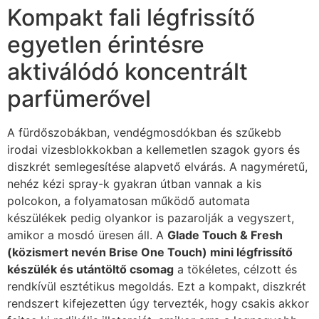
Kompakt fali légfrissítő
egyetlen érintésre
aktiválódó koncentrált
parfümerővel
A fürdőszobákban, vendégmosdókban és szűkebb
irodai vizesblokkokban a kellemetlen szagok gyors és
diszkrét semlegesítése alapvető elvárás. A nagyméretű,
nehéz kézi spray-k gyakran útban vannak a kis
polcokon, a folyamatosan működő automata
készülékek pedig olyankor is pazarolják a vegyszert,
amikor a mosdó üresen áll. A
Glade Touch & Fresh
(közismert nevén Brise One Touch) mini légfrissítő
készülék és utántöltő csomag
a tökéletes, célzott és
rendkívül esztétikus megoldás. Ezt a kompakt, diszkrét
rendszert kifejezetten úgy tervezték, hogy csakis akkor