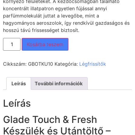
környező felületeket. A kezdőcsomagban található
koncentrált illatpatron egyetlen fújással annyi
parfümmolekulát juttat a levegőbe, mint a
hagyományos aeroszolok, így rendkívül gazdaságos és
hosszú távú frissességet biztosít.
Kosárba teszem
Cikkszám:
GBOTKU10
Kategória:
Légfrissítők
Leírás
További információk
Leírás
Glade Touch & Fresh
Készülék és Utántöltő –