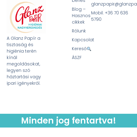
bérlés
glanzpapir@glanzpa
Blog –
Mobil: +36 70 636
Hasznos
5790
cikkek
Rólunk
A Glanz Papír a
Kapcsolat
tisztaság és
Kereső
higiénia terén
kínál
ÁSZF
megoldásokat,
legyen szó
háztartási vagy
ipari igényekről.
Minden jog fentartva!