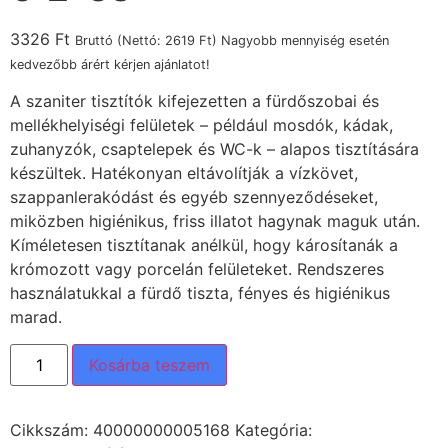
3326
Ft
Bruttó (Nettó:
2619
Ft
) Nagyobb mennyiség esetén
kedvezőbb árért kérjen ajánlatot!
A szaniter tisztítók kifejezetten a fürdőszobai és
mellékhelyiségi felületek – például mosdók, kádak,
zuhanyzók, csaptelepek és WC-k – alapos tisztítására
készültek. Hatékonyan eltávolítják a vízkövet,
szappanlerakódást és egyéb szennyeződéseket,
miközben higiénikus, friss illatot hagynak maguk után.
Kíméletesen tisztítanak anélkül, hogy károsítanák a
krómozott vagy porcelán felületeket. Rendszeres
használatukkal a fürdő tiszta, fényes és higiénikus
marad.
Kosárba teszem
Cikkszám:
40000000005168
Kategória: