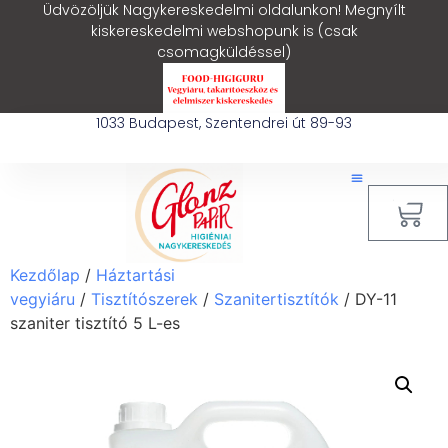
Üdvözöljük Nagykereskedelmi oldalunkon! Megnyílt
kiskereskedelmi webshopunk is (csak
csomagküldéssel)
1033 Budapest, Szentendrei út 89-93
0
Kezdőlap
/
Háztartási
vegyiáru
/
Tisztítószerek
/
Szanitertisztítók
/ DY-11
szaniter tisztító 5 L-es