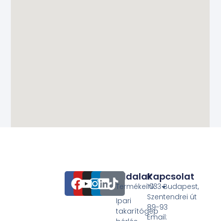
Oldalak
Kapcsolat
Termékeink
1033 Budapest,
Szentendrei út
Ipari
89-93
takarítógép
Email: