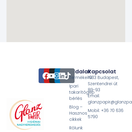
Oldalak
Kapcsolat
Termékeink
1033 Budapest,
Szentendrei út
Ipari
89-93
takarítógép
Email:
bérlés
glanzpapir@glanzpa
Blog –
Mobil: +36 70 636
Hasznos
5790
cikkek
Rólunk