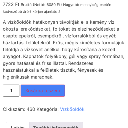
7722
Ft
Bruttó (Nettó:
6080
Ft
) Nagyobb mennyiség esetén
kedvezőbb árért kérjen ajánlatot!
A vízkőoldók hatékonyan távolítják el a kemény víz
okozta lerakódásokat, foltokat és elszíneződéseket a
csaptelepekről, csempékről, vízforralókból és egyéb
háztartási felületekről. Erős, mégis kíméletes formulájuk
feloldja a vízkövet anélkül, hogy károsítaná a kezelt
anyagot. Kaphatók folyékony, gél vagy spray formában,
gyors hatással és friss illattal. Rendszeres
használatukkal a felületek tiszták, fényesek és
higiénikusak maradnak.
Kosárba teszem
Cikkszám:
460
Kategória:
Vízkőoldók
Leírás
További információk