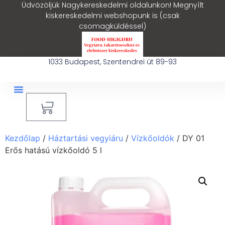
Üdvözöljük Nagykereskedelmi oldalunkon! Megnyílt
kiskereskedelmi webshopunk is (csak
csomagküldéssel)
1033 Budapest, Szentendrei út 89-93
0
Ipari Takarítógép Bérlés
Blog – Hasznos Cikkek
Kezdőlap
/
Háztartási vegyiáru
/
Vízkőoldók
/ DY 01
Erős hatású vízkőoldó 5 l