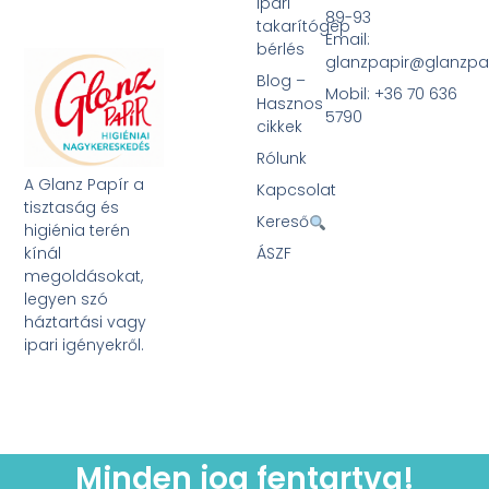
Ipari
89-93
takarítógép
Email:
bérlés
glanzpapir@glanzpa
Blog –
Mobil: +36 70 636
Hasznos
5790
cikkek
Rólunk
A Glanz Papír a
Kapcsolat
tisztaság és
Kereső
higiénia terén
kínál
ÁSZF
megoldásokat,
legyen szó
háztartási vagy
ipari igényekről.
Minden jog fentartva!