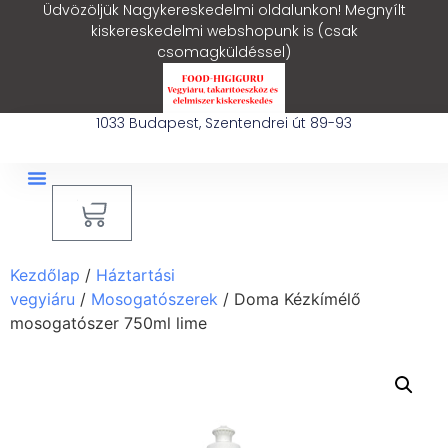
Üdvözöljük Nagykereskedelmi oldalunkon! Megnyílt
kiskereskedelmi webshopunk is (csak
csomagküldéssel)
1033 Budapest, Szentendrei út 89-93
0
Kezdőlap
/
Háztartási
vegyiáru
/
Mosogatószerek
/ Doma Kézkímélő
mosogatószer 750ml lime