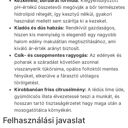
Kézkímélő, bőrbarát formula:
Kiegyensúlyozott
pH-értékű összetevői megóvják a bőr természetes
hidrolipid rétegét, így kesztyű nélkül, gyakori
használat mellett sem szárítja ki a kezeket.
Kiadós és dús habzás:
Rendkívül gazdaságos,
hiszen kis mennyiség is elegendő egy nagyobb
halom edény makulátlan megtisztításához, ami
kiváló ár-érték arányt biztosít.
Csík- és cseppmentes ragyogás:
Az edények és
poharak a száradást követően azonnal
visszanyerik tükörsima, opálos foltoktól mentes
fényüket, elkerülve a fárasztó utólagos
törölgetést.
Kirobbanóan friss citrusélmény:
A lédús lime üde,
gyümölcsös illata élvezetessé teszi a munkát, és
hosszan tartó tisztaságérzetet hagy maga után a
mosogatótálca környékén.
Felhasználási javaslat