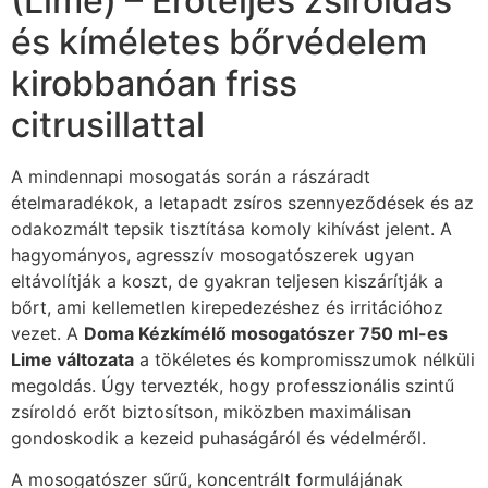
(Lime) – Erőteljes zsíroldás
és kíméletes bőrvédelem
kirobbanóan friss
citrusillattal
A mindennapi mosogatás során a rászáradt
ételmaradékok, a letapadt zsíros szennyeződések és az
odakozmált tepsik tisztítása komoly kihívást jelent. A
hagyományos, agresszív mosogatószerek ugyan
eltávolítják a koszt, de gyakran teljesen kiszárítják a
bőrt, ami kellemetlen kirepedezéshez és irritációhoz
vezet. A
Doma Kézkímélő mosogatószer 750 ml-es
Lime változata
a tökéletes és kompromisszumok nélküli
megoldás. Úgy tervezték, hogy professzionális szintű
zsíroldó erőt biztosítson, miközben maximálisan
gondoskodik a kezeid puhaságáról és védelméről.
A mosogatószer sűrű, koncentrált formulájának