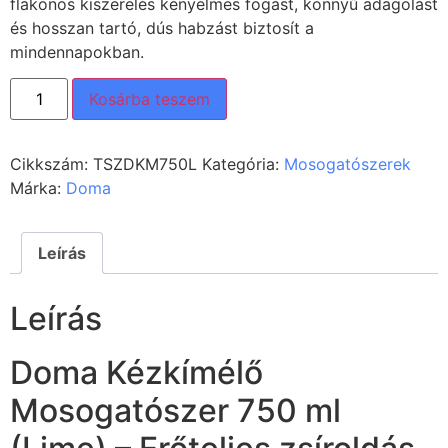
flakonos kiszerelés kényelmes fogást, könnyű adagolást
és hosszan tartó, dús habzást biztosít a
mindennapokban.
Kosárba teszem
Cikkszám:
TSZDKM750L
Kategória:
Mosogatószerek
Márka:
Doma
Leírás
Leírás
Doma Kézkímélő
Mosogatószer 750 ml