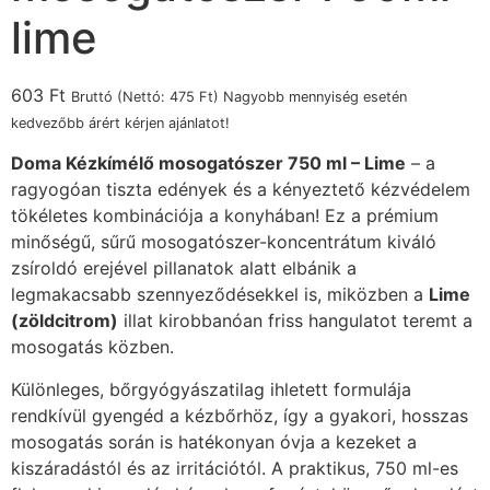
lime
603
Ft
Bruttó (Nettó:
475
Ft
) Nagyobb mennyiség esetén
kedvezőbb árért kérjen ajánlatot!
Doma Kézkímélő mosogatószer 750 ml – Lime
– a
ragyogóan tiszta edények és a kényeztető kézvédelem
tökéletes kombinációja a konyhában! Ez a prémium
minőségű, sűrű mosogatószer-koncentrátum kiváló
zsíroldó erejével pillanatok alatt elbánik a
legmakacsabb szennyeződésekkel is, miközben a
Lime
(zöldcitrom)
illat kirobbanóan friss hangulatot teremt a
mosogatás közben.
Különleges, bőrgyógyászatilag ihletett formulája
rendkívül gyengéd a kézbőrhöz, így a gyakori, hosszas
mosogatás során is hatékonyan óvja a kezeket a
kiszáradástól és az irritációtól. A praktikus, 750 ml-es