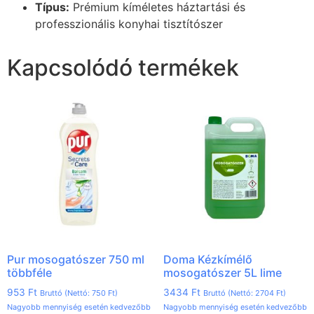
Típus:
Prémium kíméletes háztartási és
professzionális konyhai tisztítószer
Kapcsolódó termékek
Pur mosogatószer 750 ml
Doma Kézkímélő
többféle
mosogatószer 5L lime
953
Ft
3434
Ft
Bruttó (Nettó:
750
Ft
)
Bruttó (Nettó:
2704
Ft
)
Nagyobb mennyiség esetén kedvezőbb
Nagyobb mennyiség esetén kedvezőbb