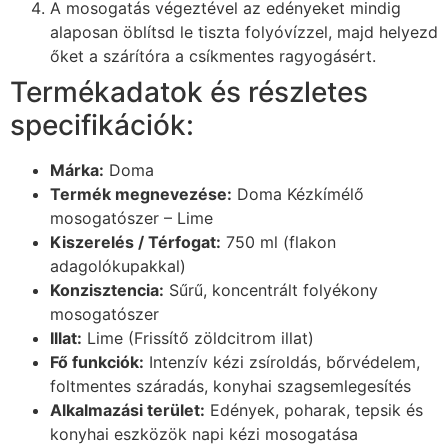
A mosogatás végeztével az edényeket mindig
alaposan öblítsd le tiszta folyóvízzel, majd helyezd
őket a szárítóra a csíkmentes ragyogásért.
Termékadatok és részletes
specifikációk:
Márka:
Doma
Termék megnevezése:
Doma Kézkímélő
mosogatószer – Lime
Kiszerelés / Térfogat:
750 ml (flakon
adagolókupakkal)
Konzisztencia:
Sűrű, koncentrált folyékony
mosogatószer
Illat:
Lime (Frissítő zöldcitrom illat)
Fő funkciók:
Intenzív kézi zsíroldás, bőrvédelem,
foltmentes száradás, konyhai szagsemlegesítés
Alkalmazási terület:
Edények, poharak, tepsik és
konyhai eszközök napi kézi mosogatása