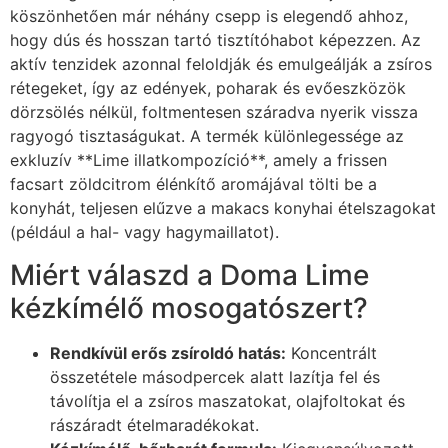
köszönhetően már néhány csepp is elegendő ahhoz,
hogy dús és hosszan tartó tisztítóhabot képezzen. Az
aktív tenzidek azonnal feloldják és emulgeálják a zsíros
rétegeket, így az edények, poharak és evőeszközök
dörzsölés nélkül, foltmentesen száradva nyerik vissza
ragyogó tisztaságukat. A termék különlegessége az
exkluzív **Lime illatkompozíció**, amely a frissen
facsart zöldcitrom élénkítő aromájával tölti be a
konyhát, teljesen elűzve a makacs konyhai ételszagokat
(például a hal- vagy hagymaillatot).
Miért válaszd a Doma Lime
kézkímélő mosogatószert?
Rendkívül erős zsíroldó hatás:
Koncentrált
összetétele másodpercek alatt lazítja fel és
távolítja el a zsíros maszatokat, olajfoltokat és
rászáradt ételmaradékokat.