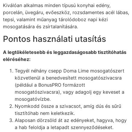
Kiválóan alkalmas minden típusú konyhai edény,
porcelán, üvegáru, evőeszköz, rozsdamentes acél lábas,
tepsi, valamint műanyag tárolódoboz napi kézi
mosogatására és zsírtalanítására.
Pontos használati utasítás
A legtökéletesebb és leggazdaságosabb tisztítóhatás
eléréséhez:
Tegyél néhány csepp Doma Lime mosogatószert
közvetlenül a benedvesített mosogatószivacsra
(például a BonusPRO formázott
mosogatószivacsra), vagy adagolj egy keveset a
mosogatóvízbe.
Nyomkodd össze a szivacsot, amíg dús és sűrű
tisztítóhab nem keletkezik.
Alaposan dörzsöld át az edényeket, hagyva, hogy
a hab feloldja a letapadt szennyeződéseket.