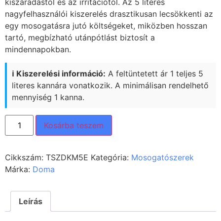
kiszáradástól és az irritációtól. Az 5 literes
nagyfelhasználói kiszerelés drasztikusan lecsökkenti az
egy mosogatásra jutó költségeket, miközben hosszan
tartó, megbízható utánpótlást biztosít a
mindennapokban.
ℹ️ Kiszerelési információ:
A feltüntetett ár 1 teljes 5
literes kannára vonatkozik. A minimálisan rendelhető
mennyiség 1 kanna.
Kosárba teszem
Cikkszám:
TSZDKM5E
Kategória:
Mosogatószerek
Márka:
Doma
Leírás