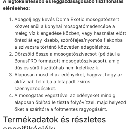
A legtökéletesebb és leggazdaságosabb tisztítóhatás
eléréséhez:
Adagolj egy kevés Doma Exotic mosogatószert
közvetlenül a konyhai mosogatómedencébe a
meleg víz kiengedése közben, vagy használat előtt
öntsd át egy kisebb, szórófejes/nyomós flakonba
a szivacsra történő közvetlen adagoláshoz.
Dörzsöld össze a mosogatószivacsot (például a
BonusPRO formázott mosogatószivacsot), amíg
dús és sűrű tisztítóhab nem keletkezik.
Alaposan mosd el az edényeket, hagyva, hogy az
aktív hab feloldja a letapadt zsíros
szennyeződéseket.
A mosogatás végeztével az edényeket mindig
alaposan öblítsd le tiszta folyóvízzel, majd helyezd
őket a szárítóra a foltmentes ragyogásért.
Termékadatok és részletes
specifikációk: