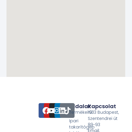
Oldalak
Kapcsolat
Termékeink
1033 Budapest,
Szentendrei út
Ipari
89-93
takarítógép
Email: