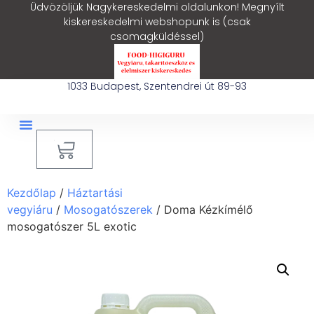
Üdvözöljük Nagykereskedelmi oldalunkon! Megnyílt
kiskereskedelmi webshopunk is (csak
csomagküldéssel)
1033 Budapest, Szentendrei út 89-93
0
Ipari Takarítógép Bérlés
Blog – Hasznos Cikkek
Kezdőlap
/
Háztartási
vegyiáru
/
Mosogatószerek
/ Doma Kézkímélő
mosogatószer 5L exotic