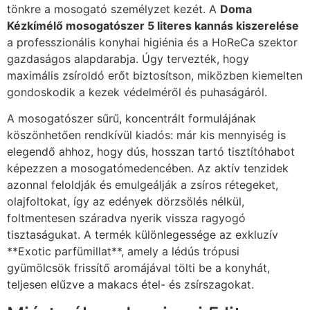
tönkre a mosogató személyzet kezét. A
Doma
Kézkímélő mosogatószer 5 literes kannás kiszerelése
a professzionális konyhai higiénia és a HoReCa szektor
gazdaságos alapdarabja. Úgy tervezték, hogy
maximális zsíroldó erőt biztosítson, miközben kiemelten
gondoskodik a kezek védelméről és puhaságáról.
A mosogatószer sűrű, koncentrált formulájának
köszönhetően rendkívül kiadós: már kis mennyiség is
elegendő ahhoz, hogy dús, hosszan tartó tisztítóhabot
képezzen a mosogatómedencében. Az aktív tenzidek
azonnal feloldják és emulgeálják a zsíros rétegeket,
olajfoltokat, így az edények dörzsölés nélkül,
foltmentesen száradva nyerik vissza ragyogó
tisztaságukat. A termék különlegessége az exkluzív
**Exotic parfümillat**, amely a lédús trópusi
gyümölcsök frissítő aromájával tölti be a konyhát,
teljesen elűzve a makacs étel- és zsírszagokat.