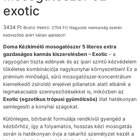
exotic
3434
Ft
Bruttó (Nettó:
2704
Ft
) Nagyobb mennyiség esetén
kedvezőbb árért kérjen ajánlatot!
Doma Kézkímélő mosogatószer 5 literes extra
gazdaságos kannás kiszerelésben – Exotic
– a
ragyogóan tiszta edények és az ipari szintű kézvédelem
tökéletes kombinációja nagykonyhai környezetben! Ez a
prémium minőségű, sűrű mosogatószer-koncentrátum
kiemelkedő zsíroldó erejével pillanatok alatt elbánik a
legmakacsabb szennyeződésekkel is, miközben az
Exotic (egzotikus trópusi gyümölcsös)
illat hatékonyan
semlegesíti a konyhai szagokat.
Különleges, bőrbarát formulája rendkívül gyengéd a
kézbőrhöz, így a folyamatos, hosszas kézi mosogatás
során is hatékonyan óvja a takarító személyzet kezét a