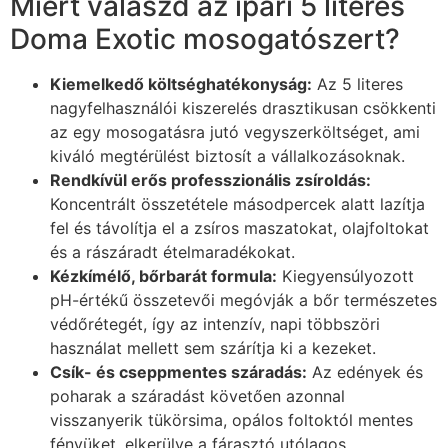
Miért válaszd az ipari 5 literes
Doma Exotic mosogatószert?
Kiemelkedő költséghatékonyság:
Az 5 literes
nagyfelhasználói kiszerelés drasztikusan csökkenti
az egy mosogatásra jutó vegyszerköltséget, ami
kiváló megtérülést biztosít a vállalkozásoknak.
Rendkívül erős professzionális zsíroldás:
Koncentrált összetétele másodpercek alatt lazítja
fel és távolítja el a zsíros maszatokat, olajfoltokat
és a rászáradt ételmaradékokat.
Kézkímélő, bőrbarát formula:
Kiegyensúlyozott
pH-értékű összetevői megóvják a bőr természetes
védőrétegét, így az intenzív, napi többszöri
használat mellett sem szárítja ki a kezeket.
Csík- és cseppmentes száradás:
Az edények és
poharak a száradást követően azonnal
visszanyerik tükörsima, opálos foltoktól mentes
fényüket, elkerülve a fárasztó utólagos