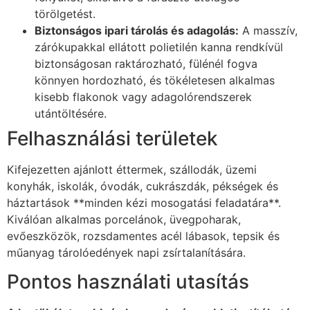
törölgetést.
Biztonságos ipari tárolás és adagolás:
A masszív,
zárókupakkal ellátott polietilén kanna rendkívül
biztonságosan raktározható, fülénél fogva
könnyen hordozható, és tökéletesen alkalmas
kisebb flakonok vagy adagolórendszerek
utántöltésére.
Felhasználási területek
Kifejezetten ajánlott éttermek, szállodák, üzemi
konyhák, iskolák, óvodák, cukrászdák, pékségek és
háztartások **minden kézi mosogatási feladatára**.
Kiválóan alkalmas porcelánok, üvegpoharak,
evőeszközök, rozsdamentes acél lábasok, tepsik és
műanyag tárolóedények napi zsírtalanítására.
Pontos használati utasítás