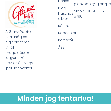
bérlés
glanzpapir@glanzpa
Blog –
Mobil: +36 70 636
Hasznos
5790
cikkek
Rólunk
A Glanz Papír a
Kapcsolat
tisztaság és
Kereső🔍
higiénia terén
kínál
ÁSZF
megoldásokat,
legyen szó
háztartási vagy
ipari igényekről.
Minden jog fentartva!