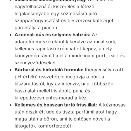
nagyfelhasználói kiszerelés a létező
legalacsonyabb egy kézmosásra jutó
szappanfogyasztást és beszerzési költséget
garantálja a piacon.
Azonnali dús és selymes habzás:
Az
adagolórendszerekből kikerülve azonnal sűrű,
kellemes tapintású krémhabot képez, amely
könnyedén távolítja el a mindennapi port, zsírt és
szennyeződéseket.
Bőrbarát és hidratáló formula:
Kiegyensúlyozott
pH-értékű összetétele megóvja a bőrt a
kiszáradástól, így az intenzív, napi többszöri
használat mellett is ápolt, puha és
kirepedezésmentes marad a kéz.
Kellemes és hosszan tartó friss illat:
A kézmosás
után diszkrét, üde és tiszta parfümillatot hagy
maga után a bőrön, ami jelentősen növeli a
látogatók komfortérzetét.