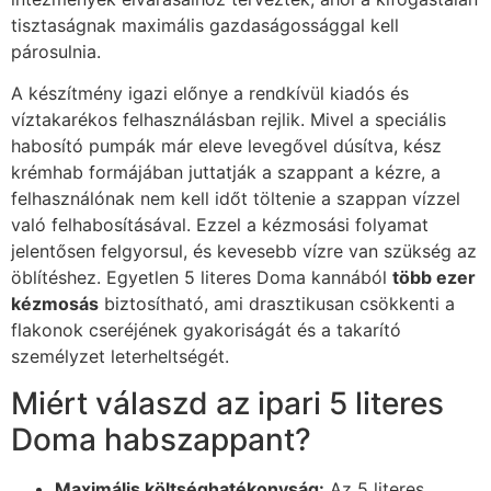
tisztaságnak maximális gazdaságossággal kell
párosulnia.
A készítmény igazi előnye a rendkívül kiadós és
víztakarékos felhasználásban rejlik. Mivel a speciális
habosító pumpák már eleve levegővel dúsítva, kész
krémhab formájában juttatják a szappant a kézre, a
felhasználónak nem kell időt töltenie a szappan vízzel
való felhabosításával. Ezzel a kézmosási folyamat
jelentősen felgyorsul, és kevesebb vízre van szükség az
öblítéshez. Egyetlen 5 literes Doma kannából
több ezer
kézmosás
biztosítható, ami drasztikusan csökkenti a
flakonok cseréjének gyakoriságát és a takarító
személyzet leterheltségét.
Miért válaszd az ipari 5 literes
Doma habszappant?
Maximális költséghatékonyság:
Az 5 literes