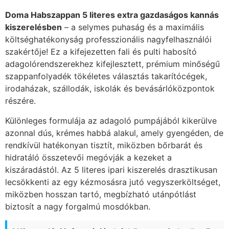
Doma Habszappan 5 literes extra gazdaságos kannás
kiszerelésben
– a selymes puhaság és a maximális
költséghatékonyság professzionális nagyfelhasználói
szakértője! Ez a kifejezetten fali és pulti habosító
adagolórendszerekhez kifejlesztett, prémium minőségű
szappanfolyadék tökéletes választás takarítócégek,
irodaházak, szállodák, iskolák és bevásárlóközpontok
részére.
Különleges formulája az adagoló pumpájából kikerülve
azonnal dús, krémes habbá alakul, amely gyengéden, de
rendkívül hatékonyan tisztít, miközben bőrbarát és
hidratáló összetevői megóvják a kezeket a
kiszáradástól. Az 5 literes ipari kiszerelés drasztikusan
lecsökkenti az egy kézmosásra jutó vegyszerköltséget,
miközben hosszan tartó, megbízható utánpótlást
biztosít a nagy forgalmú mosdókban.