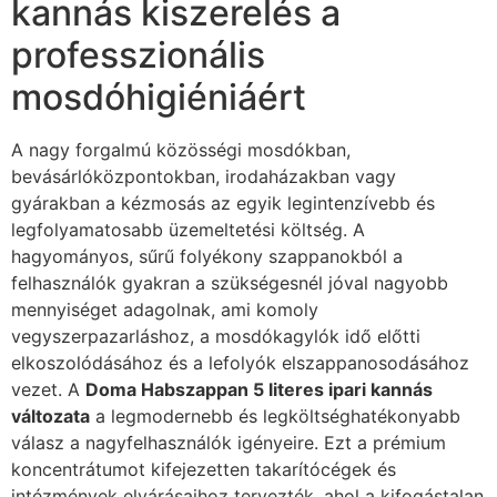
kannás kiszerelés a
professzionális
mosdóhigiéniáért
A nagy forgalmú közösségi mosdókban,
bevásárlóközpontokban, irodaházakban vagy
gyárakban a kézmosás az egyik legintenzívebb és
legfolyamatosabb üzemeltetési költség. A
hagyományos, sűrű folyékony szappanokból a
felhasználók gyakran a szükségesnél jóval nagyobb
mennyiséget adagolnak, ami komoly
vegyszerpazarláshoz, a mosdókagylók idő előtti
elkoszolódásához és a lefolyók elszappanosodásához
vezet. A
Doma Habszappan 5 literes ipari kannás
változata
a legmodernebb és legköltséghatékonyabb
válasz a nagyfelhasználók igényeire. Ezt a prémium
koncentrátumot kifejezetten takarítócégek és
intézmények elvárásaihoz tervezték, ahol a kifogástalan