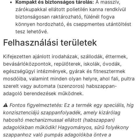
Kompakt és biztonságos tárolás:
A masszív,
zárókupakkal ellátott polietilén kanna rendkívül
biztonságosan raktározható, fülénél fogva
könnyen hordozható, és cseppmentes utántöltést
tesz lehetővé.
Felhasználási területek
Kifejezetten ajánlott irodaházak, szállodák, éttermek,
bevásárlóközpontok, repülőterek, iskolák, óvodák,
egészségügyi intézmények, gyárak és fitnesztermek
mosdóiba, valamint minden olyan helyre, ahol fali, pultra
szerelt vagy automata (szenzoros) habszappan-
adagoló berendezések működnek.
⚠️ Fontos figyelmeztetés: Ez a termék egy speciális, híg
konzisztenciájú szappanfolyadék, amely kizárólag
habosító mechanizmussal ellátott (habszappan)
adagolókban működik! Hagyományos, sűrű folyékony
szappanhoz való pumpás adagolókba öntve a