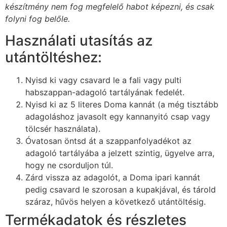
készítmény nem fog megfelelő habot képezni, és csak
folyni fog belőle.
Használati utasítás az
utántöltéshez:
Nyisd ki vagy csavard le a fali vagy pulti
habszappan-adagoló tartályának fedelét.
Nyisd ki az 5 literes Doma kannát (a még tisztább
adagoláshoz javasolt egy kannanyitó csap vagy
tölcsér használata).
Óvatosan öntsd át a szappanfolyadékot az
adagoló tartályába a jelzett szintig, ügyelve arra,
hogy ne csorduljon túl.
Zárd vissza az adagolót, a Doma ipari kannát
pedig csavard le szorosan a kupakjával, és tárold
száraz, hűvös helyen a következő utántöltésig.
Termékadatok és részletes