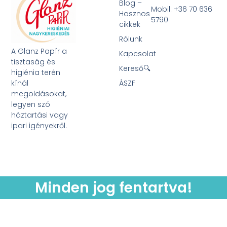
Blog –
Mobil: +36 70 636
Hasznos
5790
cikkek
Rólunk
A Glanz Papír a
Kapcsolat
tisztaság és
Kereső🔍
higiénia terén
kínál
ÁSZF
megoldásokat,
legyen szó
háztartási vagy
ipari igényekről.
Minden jog fentartva!