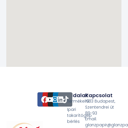
Oldalak
Kapcsolat
Termékeink
1033 Budapest,
Szentendrei út
Ipari
89-93
takarítógép
Email:
bérlés
glanzpapir@glanzpa