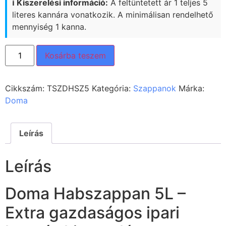
ℹ️ Kiszerelési információ:
A feltüntetett ár 1 teljes 5
literes kannára vonatkozik. A minimálisan rendelhető
mennyiség 1 kanna.
Kosárba teszem
Cikkszám:
TSZDHSZ5
Kategória:
Szappanok
Márka:
Doma
Leírás
Leírás
Doma Habszappan 5L –
Extra gazdaságos ipari