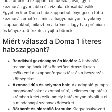
időt töltenie a szappan felhabosításával, így a
kézmosás gyorsabbá és víztakarékosabbá válik.
Egyetlen liter Doma habszappanból lényegesen több
kézmosás érhető el, mint a hagyományos folyékony
szappanokból, miközben a krémes, lágy hab prémium
és kényeztető érzetet nyújt a bőrnek.
Miért válaszd a Doma 1 literes
habszappant?
Rendkívül gazdaságos és kiadós:
A habosító
technológiának köszönhetően drasztikusan
csökkenti a szappanfogyasztást és a beszerzési
költségeket.
Azonnali dús és selymes hab:
Az adagoló pumpa
megnyomásakor azonnal sűrű, kellemes tapintású
krémhab keletkezik, amely hatékonyan távolítja el
a mindennapi szennyeződéseket.
Bőrbarát és hidratáló formula:
Kiegyensúlyozott