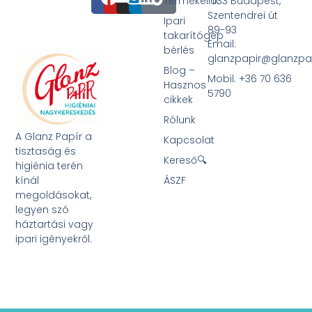
Termékeink
1033 Budapest,
Szentendrei út
Ipari
89-93
takarítógép
Email:
bérlés
glanzpapir@glanzpa
Blog –
Mobil: +36 70 636
Hasznos
5790
cikkek
Rólunk
A Glanz Papír a
Kapcsolat
tisztaság és
Kereső🔍
higiénia terén
kínál
ÁSZF
megoldásokat,
legyen szó
háztartási vagy
ipari igényekről.