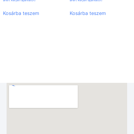
árért kérjen ajánlatot!
árért kérjen ajánlatot!
Kosárba teszem
Kosárba teszem