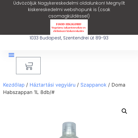
Üdvözöljük Nagykereskedelmi oldalunkon! Megnyílt
kiskereskedelmi webshopunk is (csak
csomagküldéssel)
1033 Budapest, Szentendrei út 89-93
0
Ipari Takarítógép Bérlés
Blog – Hasznos Cikkek
Kezdőlap
/
Háztartási vegyiáru
/
Szappanok
/ Doma
Habszappan 1L 8db/#