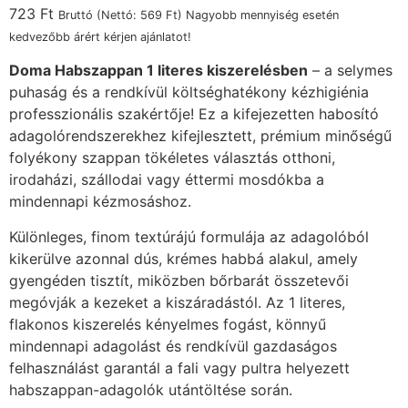
723
Ft
Bruttó (Nettó:
569
Ft
) Nagyobb mennyiség esetén
kedvezőbb árért kérjen ajánlatot!
Doma Habszappan 1 literes kiszerelésben
– a selymes
puhaság és a rendkívül költséghatékony kézhigiénia
professzionális szakértője! Ez a kifejezetten habosító
adagolórendszerekhez kifejlesztett, prémium minőségű
folyékony szappan tökéletes választás otthoni,
irodaházi, szállodai vagy éttermi mosdókba a
mindennapi kézmosáshoz.
Különleges, finom textúrájú formulája az adagolóból
kikerülve azonnal dús, krémes habbá alakul, amely
gyengéden tisztít, miközben bőrbarát összetevői
megóvják a kezeket a kiszáradástól. Az 1 literes,
flakonos kiszerelés kényelmes fogást, könnyű
mindennapi adagolást és rendkívül gazdaságos
felhasználást garantál a fali vagy pultra helyezett
habszappan-adagolók utántöltése során.