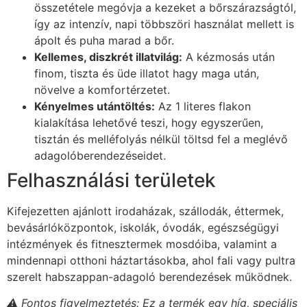
összetétele megóvja a kezeket a bőrszárazságtól,
így az intenzív, napi többszöri használat mellett is
ápolt és puha marad a bőr.
Kellemes, diszkrét illatvilág:
A kézmosás után
finom, tiszta és üde illatot hagy maga után,
növelve a komfortérzetet.
Kényelmes utántöltés:
Az 1 literes flakon
kialakítása lehetővé teszi, hogy egyszerűen,
tisztán és melléfolyás nélkül töltsd fel a meglévő
adagolóberendezéseidet.
Felhasználási területek
Kifejezetten ajánlott irodaházak, szállodák, éttermek,
bevásárlóközpontok, iskolák, óvodák, egészségügyi
intézmények és fitnesztermek mosdóiba, valamint a
mindennapi otthoni háztartásokba, ahol fali vagy pultra
szerelt habszappan-adagoló berendezések működnek.
⚠️ Fontos figyelmeztetés: Ez a termék egy híg, speciális