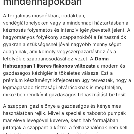
mindennapokban
A forgalmas mosdókban, irodákban,
vendéglátóhelyeken vagy a mindennapi háztartásban a
kézmosás folyamatos és intenzív igénybevételt jelent. A
hagyományos folyékony szappanokból a felhasználók
gyakran a szükségesnél jóval nagyobb mennyiséget
adagolnak, ami komoly vegyszerpazarláshoz és a
lefolyók elszappanosodásához vezet. A
Doma
Habszappan 1 literes flakonos változata
a modern és
gazdaságos kézhigiénia tökéletes válasza. Ezt a
prémium készítményt kifejezetten úgy tervezték, hogy a
legmagasabb tisztasági elvárásoknak is megfeleljen,
miközben rendkívül gazdaságos felhasználást biztosít.
A szappan igazi előnye a gazdaságos és kényelmes
használatban rejlik. Mivel a speciális habosító pumpák
már eleve levegővel keverve, kész hab formájában
juttatják a szappant a kézre, a felhasználónak nem kell