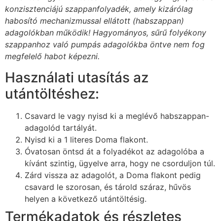
konzisztenciájú szappanfolyadék, amely kizárólag
habosító mechanizmussal ellátott (habszappan)
adagolókban működik! Hagyományos, sűrű folyékony
szappanhoz való pumpás adagolókba öntve nem fog
megfelelő habot képezni.
Használati utasítás az
utántöltéshez:
Csavard le vagy nyisd ki a meglévő habszappan-
adagolód tartályát.
Nyisd ki a 1 literes Doma flakont.
Óvatosan öntsd át a folyadékot az adagolóba a
kívánt szintig, ügyelve arra, hogy ne csorduljon túl.
Zárd vissza az adagolót, a Doma flakont pedig
csavard le szorosan, és tárold száraz, hűvös
helyen a következő utántöltésig.
Termékadatok és részletes