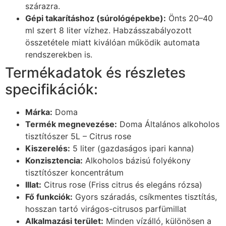
szárazra.
Gépi takarításhoz (súrológépekbe):
Önts 20–40
ml szert 8 liter vízhez. Habzásszabályozott
összetétele miatt kiválóan működik automata
rendszerekben is.
Termékadatok és részletes
specifikációk:
Márka:
Doma
Termék megnevezése:
Doma Általános alkoholos
tisztítószer 5L – Citrus rose
Kiszerelés:
5 liter (gazdaságos ipari kanna)
Konzisztencia:
Alkoholos bázisú folyékony
tisztítószer koncentrátum
Illat:
Citrus rose (Friss citrus és elegáns rózsa)
Fő funkciók:
Gyors száradás, csíkmentes tisztítás,
hosszan tartó virágos-citrusos parfümillat
Alkalmazási terület:
Minden vízálló, különösen a