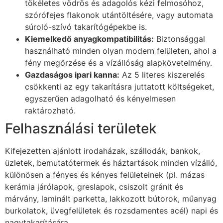
tökéletes vödrös és adagolós kézi felmosóhoz,
szórófejes flakonok utántöltésére, vagy automata
súroló-szívó takarítógépekbe is.
Kiemelkedő anyagkompatibilitás:
Biztonsággal
használható minden olyan modern felületen, ahol a
fény megőrzése és a vízállóság alapkövetelmény.
Gazdaságos ipari kanna:
Az 5 literes kiszerelés
csökkenti az egy takarításra juttatott költségeket,
egyszerűen adagolható és kényelmesen
raktározható.
Felhasználási területek
Kifejezetten ajánlott irodaházak, szállodák, bankok,
üzletek, bemutatótermek és háztartások minden vízálló,
különösen a fényes és kényes felületeinek (pl. mázas
kerámia járólapok, greslapok, csiszolt gránit és
márvány, laminált parketta, lakkozott bútorok, műanyag
burkolatok, üvegfelületek és rozsdamentes acél) napi és
nagytakarítására.