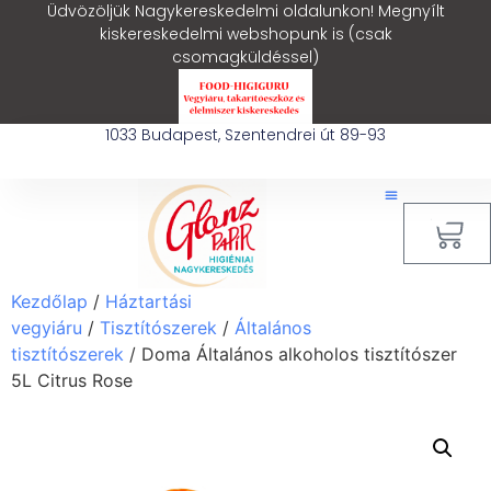
Üdvözöljük Nagykereskedelmi oldalunkon! Megnyílt
kiskereskedelmi webshopunk is (csak
csomagküldéssel)
1033 Budapest, Szentendrei út 89-93
0
Ipari Takarítógép Bérlés
Blog – Hasznos Cikkek
Kezdőlap
/
Háztartási
vegyiáru
/
Tisztítószerek
/
Általános
tisztítószerek
/ Doma Általános alkoholos tisztítószer
5L Citrus Rose