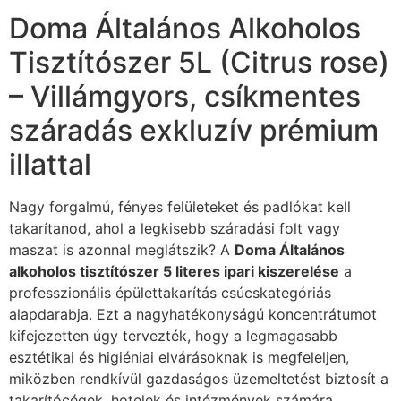
Doma Általános Alkoholos
Tisztítószer 5L (Citrus rose)
– Villámgyors, csíkmentes
száradás exkluzív prémium
illattal
Nagy forgalmú, fényes felületeket és padlókat kell
takarítanod, ahol a legkisebb száradási folt vagy
maszat is azonnal meglátszik? A
Doma Általános
alkoholos tisztítószer 5 literes ipari kiszerelése
a
professzionális épülettakarítás csúcskategóriás
alapdarabja. Ezt a nagyhatékonyságú koncentrátumot
kifejezetten úgy tervezték, hogy a legmagasabb
esztétikai és higiéniai elvárásoknak is megfeleljen,
miközben rendkívül gazdaságos üzemeltetést biztosít a
takarítócégek, hotelek és intézmények számára.