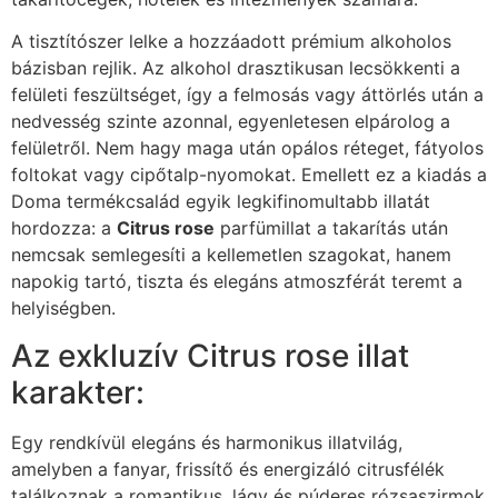
A tisztítószer lelke a hozzáadott prémium alkoholos
bázisban rejlik. Az alkohol drasztikusan lecsökkenti a
felületi feszültséget, így a felmosás vagy áttörlés után a
nedvesség szinte azonnal, egyenletesen elpárolog a
felületről. Nem hagy maga után opálos réteget, fátyolos
foltokat vagy cipőtalp-nyomokat. Emellett ez a kiadás a
Doma termékcsalád egyik legkifinomultabb illatát
hordozza: a
Citrus rose
parfümillat a takarítás után
nemcsak semlegesíti a kellemetlen szagokat, hanem
napokig tartó, tiszta és elegáns atmoszférát teremt a
helyiségben.
Az exkluzív Citrus rose illat
karakter:
Egy rendkívül elegáns és harmonikus illatvilág,
amelyben a fanyar, frissítő és energizáló citrusfélék
találkoznak a romantikus, lágy és púderes rózsaszirmok