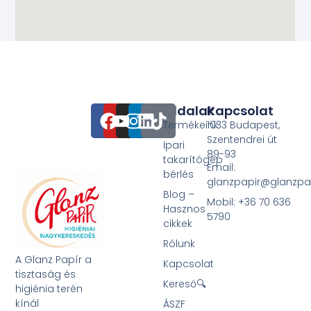
Oldalak
Kapcsolat
Termékeink
1033 Budapest,
Szentendrei út
Ipari
89-93
takarítógép
Email:
bérlés
glanzpapir@glanzpa
Blog –
Mobil: +36 70 636
Hasznos
5790
cikkek
Rólunk
A Glanz Papír a
Kapcsolat
tisztaság és
Kereső🔍
higiénia terén
kínál
ÁSZF