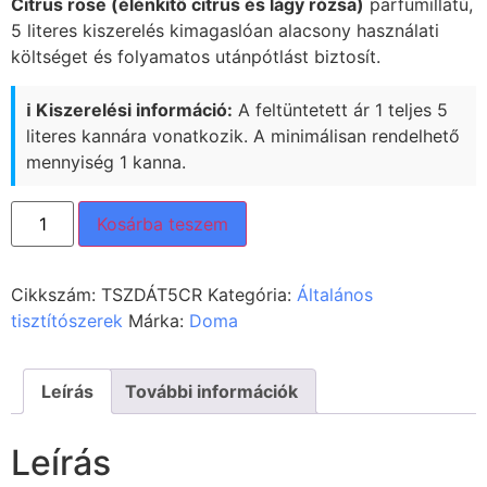
Citrus rose (élénkítő citrus és lágy rózsa)
parfümillatú,
5 literes kiszerelés kimagaslóan alacsony használati
költséget és folyamatos utánpótlást biztosít.
ℹ️ Kiszerelési információ:
A feltüntetett ár 1 teljes 5
literes kannára vonatkozik. A minimálisan rendelhető
mennyiség 1 kanna.
Kosárba teszem
Cikkszám:
TSZDÁT5CR
Kategória:
Általános
tisztítószerek
Márka:
Doma
Leírás
További információk
Leírás