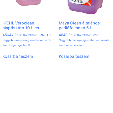
KIEHL Veroclean,
Maya Clean általános
alaptisztító 10 L-es
padlófelmosó 5 l
45644
Ft
4849
Ft
Bruttó (Nettó:
35940
Ft
)
Bruttó (Nettó:
3818
Ft
)
Nagyobb mennyiség esetén kedvezőbb
Nagyobb mennyiség esetén kedvezőbb
árért kérjen ajánlatot!
árért kérjen ajánlatot!
Kosárba teszem
Kosárba teszem