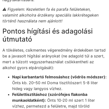
⚠️ Figyelem: Kezeletlen fa és parafa felületeken,
valamint alkoholra érzékeny speciális lakkrétegeken
történő használata nem ajánlott!
Pontos hígítási és adagolási
útmutató
A tökéletes, csíkmentes végeredmény érdekében tartsd
be a javasolt hígítási arányokat (ne adagold túl a szert,
mert a túlzott vegyszerhasználat csökkentheti az
alkohol gyors elpárolgását):
Napi karbantartó felmosáshoz (vödrös módszer):
Önts kb. 20–50 ml Doma tisztítószert 5-8 liter
hideg vagy langyos vízhez.
Felülettisztításhoz (szórófejes flakonba
munkaoldatként):
Önts 10-20 ml szert 1 liter
vízhez, permetezd a felületre, majd töröld