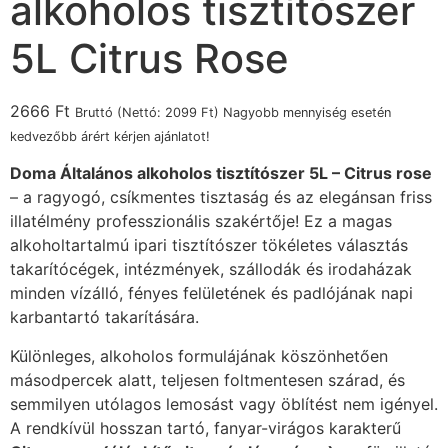
alkoholos tisztítószer
5L Citrus Rose
2666
Ft
Bruttó (Nettó:
2099
Ft
) Nagyobb mennyiség esetén
kedvezőbb árért kérjen ajánlatot!
Doma Általános alkoholos tisztítószer 5L – Citrus rose
– a ragyogó, csíkmentes tisztaság és az elegánsan friss
illatélmény professzionális szakértője! Ez a magas
alkoholtartalmú ipari tisztítószer tökéletes választás
takarítócégek, intézmények, szállodák és irodaházak
minden vízálló, fényes felületének és padlójának napi
karbantartó takarítására.
Különleges, alkoholos formulájának köszönhetően
másodpercek alatt, teljesen foltmentesen szárad, és
semmilyen utólagos lemosást vagy öblítést nem igényel.
A rendkívül hosszan tartó, fanyar-virágos karakterű