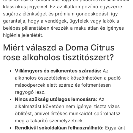
klasszikus jegyeivel. Ez az illatkompozíció egyszerre
sugároz élénkséget és prémium gondoskodást, így
garantálja, hogy a vendégek, ügyfelek vagy lakók a
belépés pillanatában érezzék a makulátlan és igényes
higiénia jelenlétét.
Miért válaszd a Doma Citrus
rose alkoholos tisztítószert?
Villámgyors és csíkmentes száradás:
Az
alkoholos összetételnek köszönhetően a padló
másodpercek alatt száraz és foltmentesen
ragyogó lesz.
Nincs szükség utólagos lemosásra:
Az
alkalmazást követően nem igényel tiszta vizes
öblítést, amivel értékes munkaidőt spórolhatsz
meg a takarító személyzetnek.
Rendkívül sokoldalúan felhasználható:
Egyaránt