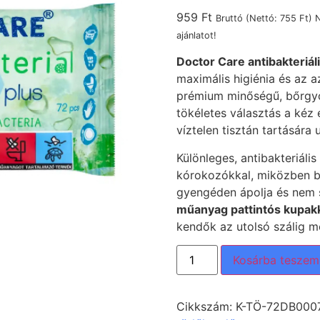
959
Ft
Bruttó (Nettó:
755
Ft
) 
ajánlatot!
Doctor Care antibakteriá
maximális higiénia és az a
prémium minőségű, bőrgyóg
tökéletes választás a kéz 
víztelen tisztán tartásár
Különleges, antibakteriális
kórokozókkal, miközben b
gyengéden ápolja és nem sz
műanyag pattintós kupakk
kendők az utolsó szálig m
Kosárba teszem
Cikkszám:
K-TÖ-72DB000