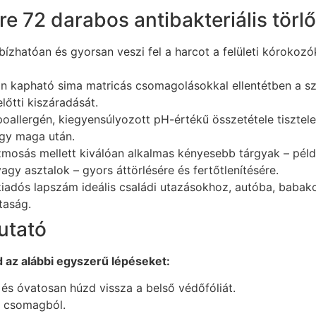
re 72 darabos antibakteriális tör
zhatóan és gyorsan veszi fel a harcot a felületi kórokozó
n kapható sima matricás csomagolásokkal ellentétben a szi
őtti kiszáradását.
oallergén, kiegyensúlyozott pH-értékű összetétele tisztel
hagy maga után.
mosás mellett kiválóan alkalmas kényesebb tárgyak – példá
gy asztalok – gyors áttörlésére és fertőtlenítésére.
iadós lapszám ideális családi utazásokhoz, autóba, babakoc
taság.
utató
az alábbi egyszerű lépéseket:
és óvatosan húzd vissza a belső védőfóliát.
a csomagból.