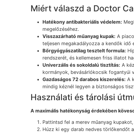
Miért válaszd a Doctor Ca
Hatékony antibakteriális védelem:
Megbí
megelőzéséhez.
Visszazárható műanyag kupak:
A piaco
teljesen megakadályozza a kendők idő el
Bőrgyógyászatilag tesztelt formula:
Hip
rendszerét, és kellemesen friss illatot 
Univerzális és sokoldalú tisztítás:
A kéz
kormányok, bevásárlókocsik fogantyúi va
Gazdaságos 72 darabos kiszerelés:
A k
mindig kéznél legyen a biztonságos tisz
Használati és tárolási útm
A maximális hatékonyság érdekében kövesd 
Pattintsd fel a merev műanyag kupakot, 
Húzz ki egy darab nedves törlőkendőt 