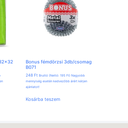
 32×32
Bonus fémdörzsi 3db/csomag
B071
248
Ft
b
Bruttó (Nettó:
195
Ft
) Nagyobb
en
mennyiség esetén kedvezőbb árért kérjen
ajánlatot!
Kosárba teszem