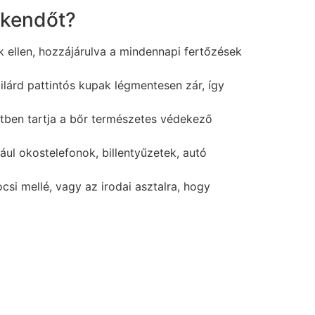
lőkendőt?
k ellen, hozzájárulva a mindennapi fertőzések
lárd pattintós kupak légmentesen zár, így
etben tartja a bőr természetes védekező
ul okostelefonok, billentyűzetek, autó
si mellé, vagy az irodai asztalra, hogy