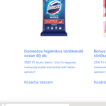
Domestos higiénikus törlőkendő
Bonus 
ocean 60 db
törlők
1587
Ft
254
Ft
Bruttó (Nettó:
1250
Ft
) Nagyobb
B
mennyiség esetén kedvezőbb árért kérjen
mennyiség
ajánlatot!
ajánlatot!
Kosárba teszem
Kosár