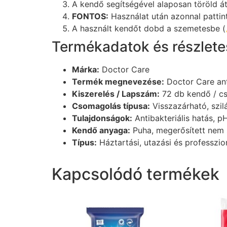
A kendő segítségével alaposan töröld át a
FONTOS:
Használat után azonnal patti
A használt kendőt dobd a szemetesbe (
Termékadatok és részletes
Márka:
Doctor Care
Termék megnevezése:
Doctor Care ant
Kiszerelés / Lapszám:
72 db kendő / c
Csomagolás típusa:
Visszazárható, szi
Tulajdonságok:
Antibakteriális hatás, 
Kendő anyaga:
Puha, megerősített nem 
Típus:
Háztartási, utazási és professzio
Kapcsolódó termékek