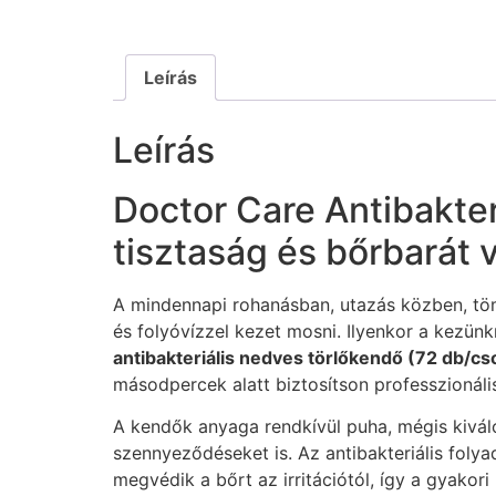
Leírás
Leírás
Doctor Care Antibakter
tisztaság és bőrbarát 
A mindennapi rohanásban, utazás közben, tö
és folyóvízzel kezet mosni. Ilyenkor a kezün
antibakteriális nedves törlőkendő (72 db/c
másodpercek alatt biztosítson professzionális s
A kendők anyaga rendkívül puha, mégis kiváló 
szennyeződéseket is. Az antibakteriális folya
megvédik a bőrt az irritációtól, így a gyakori