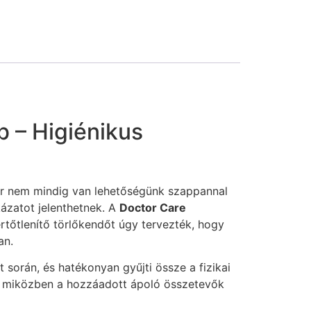
b – Higiénikus
or nem mindig van lehetőségünk szappannal
ázatot jelenthetnek. A
Doctor Care
rtőtlenítő törlőkendőt úgy tervezték, hogy
an.
 során, és hatékonyan gyűjti össze a fizikai
kat, miközben a hozzáadott ápoló összetevők