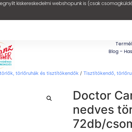
egnyílt kiskereskedelmi webshopunk is (csak csomagküldé
Termé
Blog – Ha
törlők, törlőruhák és tisztítókendők
/
Tisztítókendő, törlőr
Doctor Car
nedves tö
72db/cso