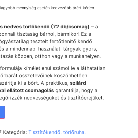
Nagyobb mennyiség esetén kedvezőbb árért kérjen
lis nedves törlőkendő (72 db/csomag)
– a
zonnali tisztaság bárhol, bármikor! Ez a
yászatilag tesztelt fertőtlenítő kendő
és a mindennapi használati tárgyak gyors,
a utazás közben, otthon vagy a munkahelyen.
 formulája kíméletlenül számol le a láthatatlan
őrbarát összetevőinek köszönhetően
árítja ki a bőrt. A praktikus,
szilárd
al ellátott csomagolás
garantálja, hogy a
egőrizzék nedvességüket és tisztítóerejüket.
7
Kategória:
Tisztítókendő, törlőruha,