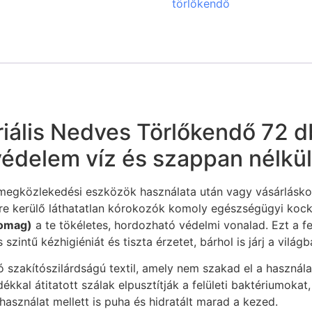
törlőkendő
iális Nedves Törlőkendő 72 d
védelem víz és szappan nélkül
megközlekedési eszközök használata után vagy vásárlásk
kre kerülő láthatatlan kórokozók komoly egészségügyi kock
somag)
a te tökéletes, hordozható védelmi vonalad. Ezt a fe
zintű kézhigiéniát és tiszta érzetet, bárhol is járj a világb
szakítószilárdságú textil, amely nem szakad el a használat
dékkal átitatott szálak elpusztítják a felületi baktériumo
 használat mellett is puha és hidratált marad a kezed.