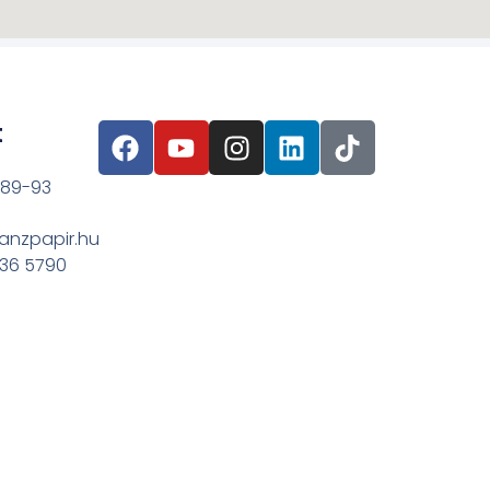
t
 89-93
anzpapir.hu
636 5790