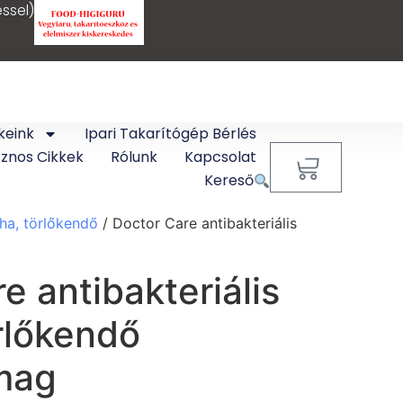
ssel)
keink
Ipari Takarítógép Bérlés
sznos Cikkek
Rólunk
Kapcsolat
0
Kereső
uha, törlőkendő
/ Doctor Care antibakteriális
e antibakteriális
rlőkendő
mag