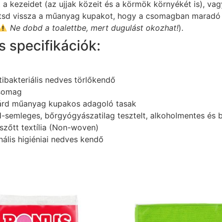
 kezeidet (az ujjak közeit és a körmök környékét is), vagy a
ntsd vissza a műanyag kupakot, hogy a csomagban maradó 
Ne dobd a toalettbe, mert dugulást okozhat!
).
 specifikációk:
ibakteriális nedves törlőkendő
somag
lárd műanyag kupakos adagoló tasak
pH-semleges, bőrgyógyászatilag tesztelt, alkoholmentes és 
szőtt textília (Non-woven)
nális higiéniai nedves kendő