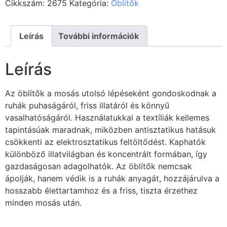
Cikkszám:
2675
Kategória:
Öblítők
Leírás
További információk
Leírás
Az öblítők a mosás utolsó lépéseként gondoskodnak a
ruhák puhaságáról, friss illatáról és könnyű
vasalhatóságáról. Használatukkal a textíliák kellemes
tapintásúak maradnak, miközben antisztatikus hatásuk
csökkenti az elektrosztatikus feltöltődést. Kaphatók
különböző illatvilágban és koncentrált formában, így
gazdaságosan adagolhatók. Az öblítők nemcsak
ápolják, hanem védik is a ruhák anyagát, hozzájárulva a
hosszabb élettartamhoz és a friss, tiszta érzethez
minden mosás után.