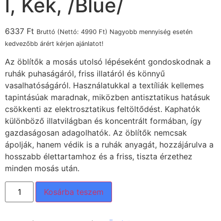
l, Kék, /Blue/
6337
Ft
Bruttó (Nettó:
4990
Ft
) Nagyobb mennyiség esetén
kedvezőbb árért kérjen ajánlatot!
Az öblítők a mosás utolsó lépéseként gondoskodnak a
ruhák puhaságáról, friss illatáról és könnyű
vasalhatóságáról. Használatukkal a textíliák kellemes
tapintásúak maradnak, miközben antisztatikus hatásuk
csökkenti az elektrosztatikus feltöltődést. Kaphatók
különböző illatvilágban és koncentrált formában, így
gazdaságosan adagolhatók. Az öblítők nemcsak
ápolják, hanem védik is a ruhák anyagát, hozzájárulva a
hosszabb élettartamhoz és a friss, tiszta érzethez
minden mosás után.
Kosárba teszem