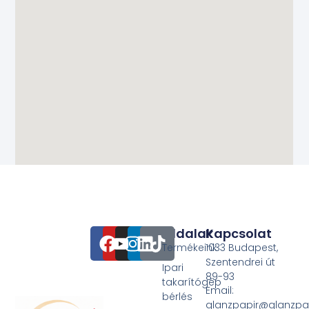
Oldalak
Kapcsolat
Termékeink
1033 Budapest,
Szentendrei út
Ipari
89-93
takarítógép
Email:
bérlés
glanzpapir@glanzpa