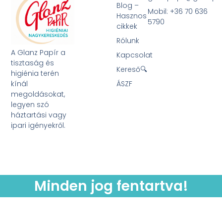
Blog –
Mobil: +36 70 636
Hasznos
5790
cikkek
Rólunk
A Glanz Papír a
Kapcsolat
tisztaság és
Kereső🔍
higiénia terén
kínál
ÁSZF
megoldásokat,
legyen szó
háztartási vagy
ipari igényekről.
Minden jog fentartva!