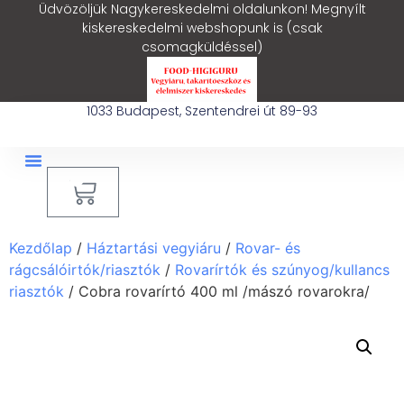
Üdvözöljük Nagykereskedelmi oldalunkon! Megnyílt
kiskereskedelmi webshopunk is (csak
csomagküldéssel)
1033 Budapest, Szentendrei út 89-93
0
Ipari Takarítógép Bérlés
Blog – Hasznos Cikkek
Kezdőlap
/
Háztartási vegyiáru
/
Rovar- és
rágcsálóirtók/riasztók
/
Rovarírtók és szúnyog/kullancs
riasztók
/ Cobra rovarírtó 400 ml /mászó rovarokra/