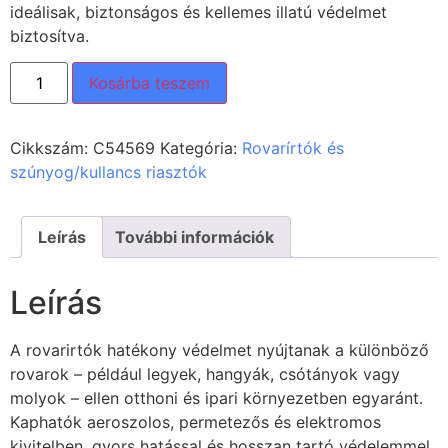
ideálisak, biztonságos és kellemes illatú védelmet
biztosítva.
Kosárba teszem
Cikkszám:
C54569
Kategória:
Rovarírtók és
szúnyog/kullancs riasztók
Leírás
További információk
Leírás
A rovarirtók hatékony védelmet nyújtanak a különböző
rovarok – például legyek, hangyák, csótányok vagy
molyok – ellen otthoni és ipari környezetben egyaránt.
Kaphatók aeroszolos, permetezős és elektromos
kivitelben, gyors hatással és hosszan tartó védelemmel.