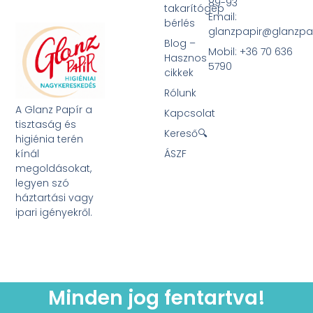
89-93
takarítógép
Email:
bérlés
glanzpapir@glanzpa
Blog –
Mobil: +36 70 636
Hasznos
5790
cikkek
Rólunk
A Glanz Papír a
Kapcsolat
tisztaság és
Kereső🔍
higiénia terén
kínál
ÁSZF
megoldásokat,
legyen szó
háztartási vagy
ipari igényekről.
Minden jog fentartva!