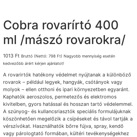
Cobra rovarírtó 400
ml /mászó rovarokra/
1013
Ft
Bruttó (Nettó:
798
Ft
) Nagyobb mennyiség esetén
kedvezőbb árért kérjen ajánlatot!
A rovarirtók hatékony védelmet nyújtanak a különböző
rovarok – például legyek, hangyák, csótányok vagy
molyok – ellen otthoni és ipari környezetben egyaránt.
Kaphatók aeroszolos, permetezős és elektromos
kivitelben, gyors hatással és hosszan tartó védelemmel.
A szúnyog- és kullancsriasztók speciális formulájuknak
köszönhetően megelőzik a csípéseket és távol tartják a
vérszívókat. Használhatók bőrre fújva, spray, kendő
vagy párologtató formában, kültéri tevékenységekhez