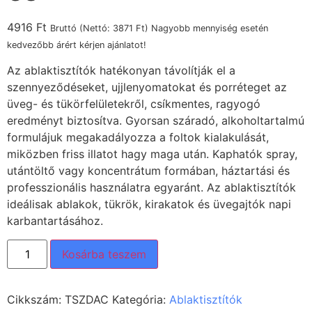
4916
Ft
Bruttó (Nettó:
3871
Ft
) Nagyobb mennyiség esetén
kedvezőbb árért kérjen ajánlatot!
Az ablaktisztítók hatékonyan távolítják el a
szennyeződéseket, ujjlenyomatokat és porréteget az
üveg- és tükörfelületekről, csíkmentes, ragyogó
eredményt biztosítva. Gyorsan száradó, alkoholtartalmú
formulájuk megakadályozza a foltok kialakulását,
miközben friss illatot hagy maga után. Kaphatók spray,
utántöltő vagy koncentrátum formában, háztartási és
professzionális használatra egyaránt. Az ablaktisztítók
ideálisak ablakok, tükrök, kirakatok és üvegajtók napi
karbantartásához.
Kosárba teszem
Cikkszám:
TSZDAC
Kategória:
Ablaktisztítók