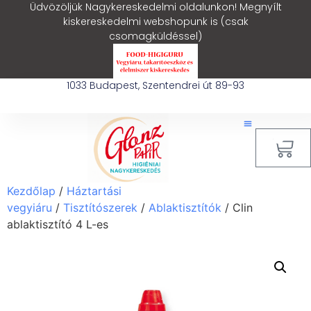
Üdvözöljük Nagykereskedelmi oldalunkon! Megnyílt
kiskereskedelmi webshopunk is (csak
csomagküldéssel)
1033 Budapest, Szentendrei út 89-93
0
Kezdőlap
/
Háztartási
vegyiáru
/
Tisztítószerek
/
Ablaktisztítók
/ Clin
ablaktisztító 4 L-es