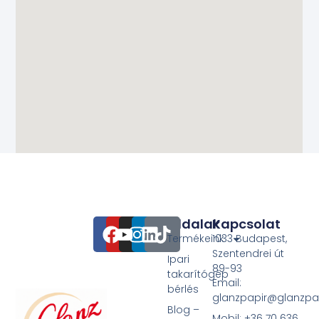
Oldalak
Kapcsolat
Termékeink
1033 Budapest,
Szentendrei út
Ipari
89-93
takarítógép
Email:
bérlés
glanzpapir@glanzpa
Blog –
Mobil: +36 70 636