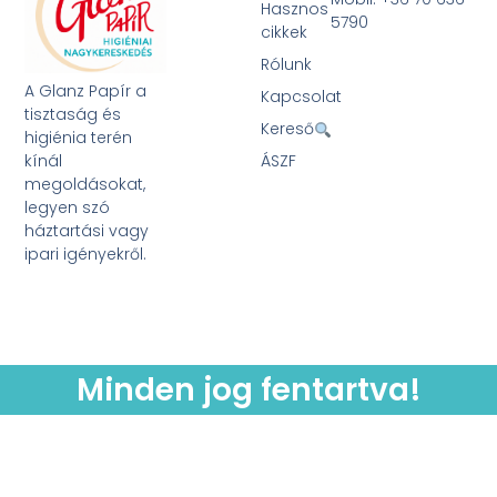
Hasznos
5790
cikkek
Rólunk
A Glanz Papír a
Kapcsolat
tisztaság és
Kereső
higiénia terén
kínál
ÁSZF
megoldásokat,
legyen szó
háztartási vagy
ipari igényekről.
Minden jog fentartva!