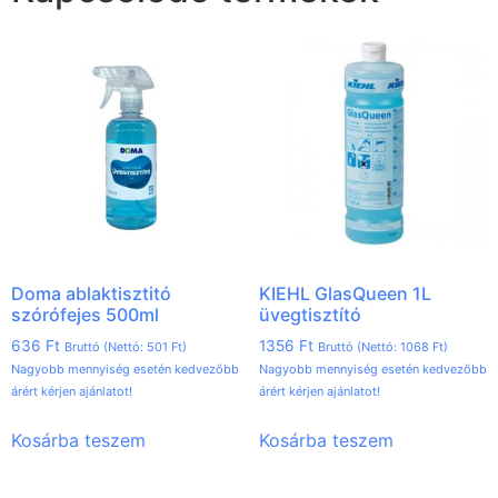
Doma ablaktisztitó
KIEHL GlasQueen 1L
szórófejes 500ml
üvegtisztító
636
Ft
1356
Ft
Bruttó (Nettó:
501
Ft
)
Bruttó (Nettó:
1068
Ft
)
Nagyobb mennyiség esetén kedvezőbb
Nagyobb mennyiség esetén kedvezőbb
árért kérjen ajánlatot!
árért kérjen ajánlatot!
Kosárba teszem
Kosárba teszem