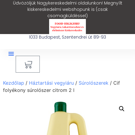
Üdvözöljük Nagykereskedelmi oldalunkon! Megnyílt
kiskereskedelmi webshopunk is (csak
csomagküldéssel)
1033 Budapest, Szentendrei út 89-93
0
Ipari Takarítógép Bérlés
Blog – Hasznos Cikkek
Kezdőlap
/
Háztartási vegyiáru
/
Súrolószerek
/ Cif
folyékony súrolószer citrom 2 l