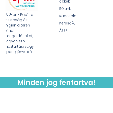
cikkek
Rólunk
A Glanz Papír a
Kapcsolat
tisztaság és
Kereső🔍
higiénia terén
kínál
ÁSZF
megoldásokat,
legyen szó
háztartási vagy
ipari igényekről.
Minden jog fentartva!