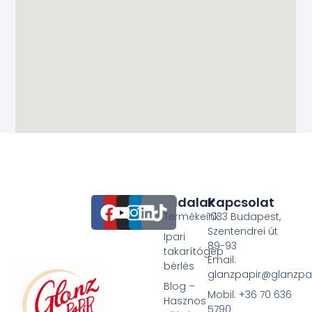
Oldalak
Kapcsolat
Termékeink
1033 Budapest,
Szentendrei út
Ipari
89-93
takarítógép
Email:
bérlés
glanzpapir@glanzpa
Blog –
Mobil: +36 70 636
Hasznos
5790