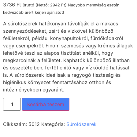
3736
Ft
Bruttó (Nettó:
2942
Ft
) Nagyobb mennyiség esetén
kedvezőbb árért kérjen ajánlatot!
A súrolószerek hatékonyan távolítják el a makacs
szennyeződéseket, zsírt és vízkövet különböző
felületekről, például konyhapultokról, fürdőkádakról
vagy csempékről. Finom szemcsés vagy krémes állaguk
lehetővé teszi az alapos tisztítást anélkül, hogy
megkarcolnák a felületet. Kaphatók különböző illatban
és összetételben, fertőtlenítő vagy vízkőoldó hatással
is. A súrolószerek ideálisak a ragyogó tisztaság és
higiénikus környezet fenntartásához otthon és
intézményekben egyaránt.
Kosárba teszem
Cikkszám:
5012
Kategória:
Súrolószerek