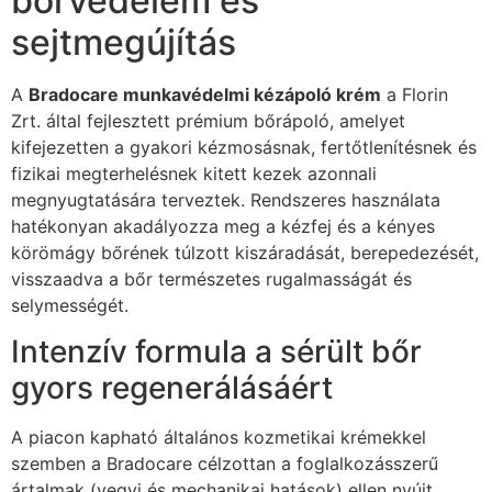
bőrvédelem és
sejtmegújítás
A
Bradocare munkavédelmi kézápoló krém
a Florin
Zrt. által fejlesztett prémium bőrápoló, amelyet
kifejezetten a gyakori kézmosásnak, fertőtlenítésnek és
fizikai megterhelésnek kitett kezek azonnali
megnyugtatására terveztek. Rendszeres használata
hatékonyan akadályozza meg a kézfej és a kényes
körömágy bőrének túlzott kiszáradását, berepedezését,
visszaadva a bőr természetes rugalmasságát és
selymességét.
Intenzív formula a sérült bőr
gyors regenerálásáért
A piacon kapható általános kozmetikai krémekkel
szemben a Bradocare célzottan a foglalkozásszerű
ártalmak (vegyi és mechanikai hatások) ellen nyújt