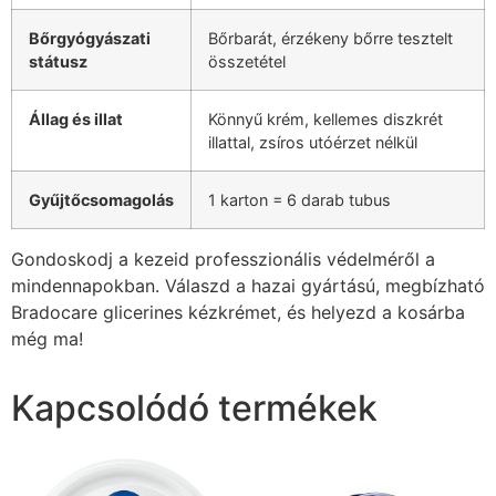
Bőrgyógyászati
Bőrbarát, érzékeny bőrre tesztelt
státusz
összetétel
Állag és illat
Könnyű krém, kellemes diszkrét
illattal, zsíros utóérzet nélkül
Gyűjtőcsomagolás
1 karton = 6 darab tubus
Gondoskodj a kezeid professzionális védelméről a
mindennapokban. Válaszd a hazai gyártású, megbízható
Bradocare glicerines kézkrémet, és helyezd a kosárba
még ma!
Kapcsolódó termékek