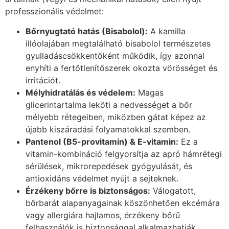
professzionális védelmet:
Bőrnyugtató hatás (Bisabolol):
A kamilla
illóolajában megtalálható bisabolol természetes
gyulladáscsökkentőként működik, így azonnal
enyhíti a fertőtlenítőszerek okozta vörösséget és
irritációt.
Mélyhidratálás és védelem:
Magas
glicerintartalma leköti a nedvességet a bőr
mélyebb rétegeiben, miközben gátat képez az
újabb kiszáradási folyamatokkal szemben.
Pantenol (B5-provitamin) & E-vitamin:
Ez a
vitamin-kombináció felgyorsítja az apró hámrétegi
sérülések, mikrorepedések gyógyulását, és
antioxidáns védelmet nyújt a sejteknek.
Érzékeny bőrre is biztonságos:
Válogatott,
bőrbarát alapanyagainak köszönhetően ekcémára
vagy allergiára hajlamos, érzékeny bőrű
felhasználók is biztonsággal alkalmazhatják.