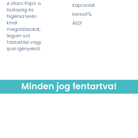
A Glanz Papír a
Kapcsolat
tisztaság és
Kereső🔍
higiénia terén
kínál
ÁSZF
megoldásokat,
legyen szó
háztartási vagy
ipari igényekről.
Minden jog fentartva!