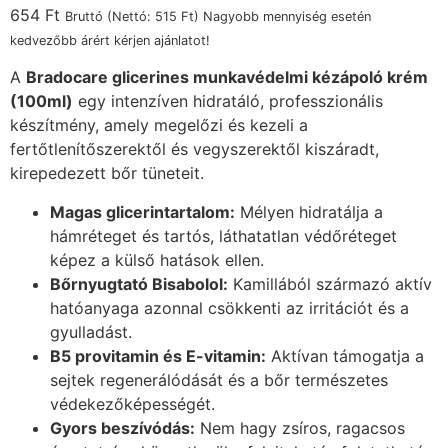
654
Ft
Bruttó (Nettó:
515
Ft
) Nagyobb mennyiség esetén
kedvezőbb árért kérjen ajánlatot!
A
Bradocare glicerines munkavédelmi kézápoló krém
(100ml)
egy intenzíven hidratáló, professzionális
készítmény, amely megelőzi és kezeli a
fertőtlenítőszerektől és vegyszerektől kiszáradt,
kirepedezett bőr tüneteit.
Magas glicerintartalom:
Mélyen hidratálja a
hámréteget és tartós, láthatatlan védőréteget
képez a külső hatások ellen.
Bőrnyugtató Bisabolol:
Kamillából származó aktív
hatóanyaga azonnal csökkenti az irritációt és a
gyulladást.
B5 provitamin és E-vitamin:
Aktívan támogatja a
sejtek regenerálódását és a bőr természetes
védekezőképességét.
Gyors beszívódás:
Nem hagy zsíros, ragacsos