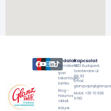
Oldalak
Kapcsolat
Termékeink
1033 Budapest,
Szentendrei út
Ipari
89-93
takarítógép
Email:
bérlés
glanzpapir@glanzpa
Blog –
Mobil: +36 70 636
Hasznos
5790
cikkek
Rólunk