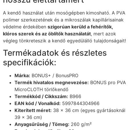
A kendő használat után mosógépben kimosható. A PVA
polimer szerkezetének és a mikroszálak kapillárisainak
védelme érdekében
szigorúan kerüld a fehérítők,
klóros szerek és az öblítők használatát
, mert azok
végleg tönkreteszik a kendő egyedülálló tulajdonságait!
Termékadatok és részletes
specifikációk:
Márka:
BONUS+ / BonusPRO
Termék hivatalos megnevezése:
BONUS pro PVA
MicroCLOTH törlőkendő
Termékkód / Cikkszám:
B966
EAN kód / Vonalkód:
5997844304966
Kiterített méret:
38 x 36 cm (egyes gyártásoknál
39 x 36 cm)
Anyagsűrűség / Tömeg:
260 g/m²