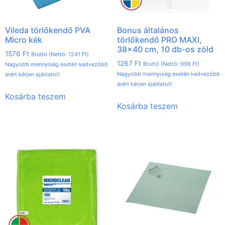
Vileda törlőkendő PVA
Bonus általános
Micro kék
törlőkendő PRO MAXI,
38×40 cm, 10 db-os zöld
1576
Ft
Bruttó (Nettó:
1241
Ft
)
1267
Ft
Bruttó (Nettó:
998
Ft
)
Nagyobb mennyiség esetén kedvezőbb
Nagyobb mennyiség esetén kedvezőbb
árért kérjen ajánlatot!
árért kérjen ajánlatot!
Kosárba teszem
Kosárba teszem