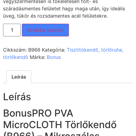
vegyszermentesen is tökéletesen folt- és
száradásmentes felületet hagy maga után, így ideális
üveg, tükör és rozsdamentes acél felületekre.
Kosárba teszem
Cikkszám:
B966
Kategória:
Tisztítókendő, törlőruha,
törlőkendő
Márka:
Bonus
Leírás
Leírás
BonusPRO PVA
MicroCLOTH Törlőkendő