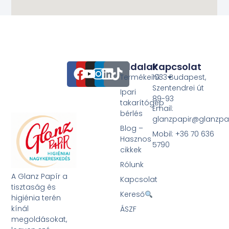
Oldalak
Kapcsolat
Termékeink
1033 Budapest,
Szentendrei út
Ipari
89-93
takarítógép
Email:
bérlés
glanzpapir@glanzpa
Blog –
Mobil: +36 70 636
Hasznos
5790
cikkek
Rólunk
A Glanz Papír a
Kapcsolat
tisztaság és
Kereső
higiénia terén
kínál
ÁSZF
megoldásokat,