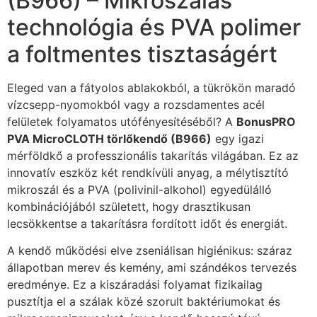
(B966) – Mikroszálas
technológia és PVA polimer
a foltmentes tisztaságért
Eleged van a fátyolos ablakokból, a tükrökön maradó
vízcsepp-nyomokból vagy a rozsdamentes acél
felületek folyamatos utófényesítéséből? A
BonusPRO
PVA MicroCLOTH törlőkendő (B966)
egy igazi
mérföldkő a professzionális takarítás világában. Ez az
innovatív eszköz két rendkívüli anyag, a mélytisztító
mikroszál és a PVA (polivinil-alkohol) egyedülálló
kombinációjából született, hogy drasztikusan
lecsökkentse a takarításra fordított időt és energiát.
A kendő működési elve zseniálisan higiénikus: száraz
állapotban merev és kemény, ami szándékos tervezés
eredménye. Ez a kiszáradási folyamat fizikailag
pusztítja el a szálak közé szorult baktériumokat és