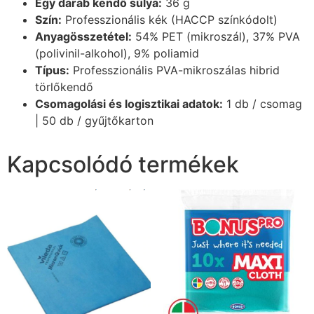
Egy darab kendő súlya:
36 g
Szín:
Professzionális kék (HACCP színkódolt)
Anyagösszetétel:
54% PET (mikroszál), 37% PVA
(polivinil-alkohol), 9% poliamid
Típus:
Professzionális PVA-mikroszálas hibrid
törlőkendő
Csomagolási és logisztikai adatok:
1 db / csomag
| 50 db / gyűjtőkarton
Kapcsolódó termékek