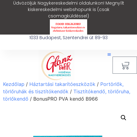
Üdvözöljük Nagykereskedelmi oldalunkon! Megnyílt
kiskereskedelmi webshopunk is (csak
csomagküldéssel)
1033 Budapest, Szentendrei út 89-93
0
Kezdőlap
/
Háztartási takarítóeszközök
/
Portörlők,
törlőruhák és tisztítókendők
/
Tisztítókendő, törlőruha,
törlőkendő
/ BonusPRO PVA kendő B966