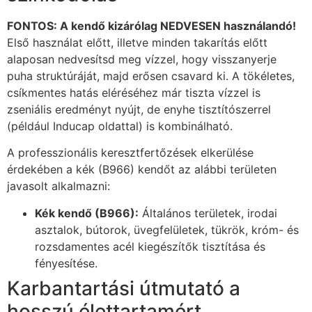
FONTOS: A kendő kizárólag NEDVESEN használandó!
Első használat előtt, illetve minden takarítás előtt
alaposan nedvesítsd meg vízzel, hogy visszanyerje
puha struktúráját, majd erősen csavard ki. A tökéletes,
csíkmentes hatás eléréséhez már tiszta vízzel is
zseniális eredményt nyújt, de enyhe tisztítószerrel
(például Inducap oldattal) is kombinálható.
A professzionális keresztfertőzések elkerülése
érdekében a kék (B966) kendőt az alábbi területen
javasolt alkalmazni:
Kék kendő (B966):
Általános területek, irodai
asztalok, bútorok, üvegfelületek, tükrök, króm- és
rozsdamentes acél kiegészítők tisztítása és
fényesítése.
Karbantartási útmutató a
hosszú élettartamért