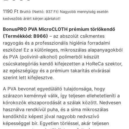
1190
Ft
Bruttó (Nettó:
937
Ft
) Nagyobb mennyiség esetén
kedvezőbb árért kérjen ajánlatot!
BonusPRO PVA MicroCLOTH prémium törlőkendő
(Termékkód: B966)
– az abszolút csíkmentes
ragyogás és a professzionális higiénia forradalmi
eszköze! Ez a különleges, mikroszálas alapanyagokból
és PVA (polivinil-alkohol) polimerből készült
csúcskategóriás kendő kifejezetten a HoReCa szektor,
az egészségügy és a prémium takarítás elvárásai
szerint lett kifejlesztve.
A PVA bevonat egyedülálló tulajdonsága, hogy
szárazon keménnyé válik, így teljesen ellehetetleníti a
kórokozók elszaporodását a szálak között. Nedvesen
használva rendkívül puha, és a sima mikroszálas
kendőkhöz képest jóval nagyobb nedvszívó
képességgel bír. Egyetlen törléssel, akár teljesen