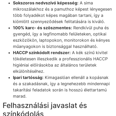
Sokszoros nedvszívó képesség:
A sima
mikroszálakhoz és a pamuthoz képest lényegesen
több folyadékot képes magában tartani, így a
kiömlött szennyeződések felitatására is kiváló.
100% karc- és szöszmentes:
Rendkívül puha és
gyengéd, így a legfinomabb felületeken, optikai
eszközökön, laptopokon, monitorokon és kényes
műanyagokon is biztonsággal használható.
HACCP színkódolt rendszer:
A kék színű kivitel
tökéletesen illeszkedik a professzionális HACCP
higiéniai előírásokba az általános területek
elkülönítéséhez.
Ipari tartósság:
Kimagaslóan ellenáll a kopásnak
és a szakadásnak, így a legnehezebb mindennapi
takarítási feladatok során is hosszú élettartamú
marad.
Felhasználási javaslat és
színkódolás