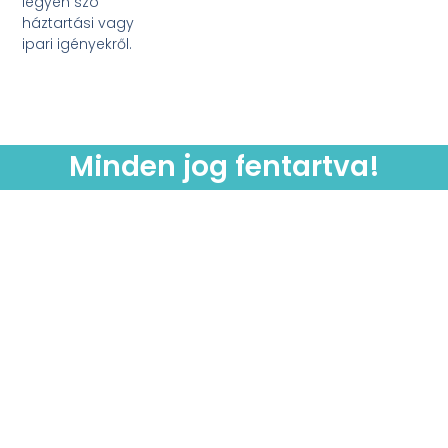
legyen szó
háztartási vagy
ipari igényekről.
Minden jog fentartva!