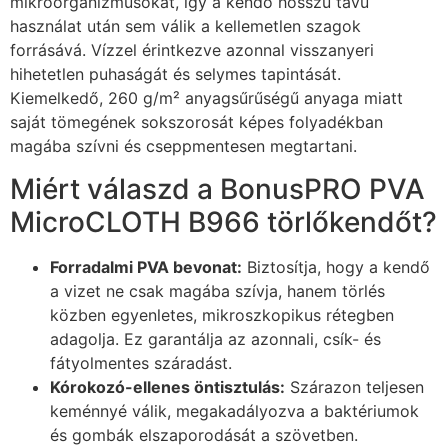
mikroorganizmusokat, így a kendő hosszú távú
használat után sem válik a kellemetlen szagok
forrásává. Vízzel érintkezve azonnal visszanyeri
hihetetlen puhaságát és selymes tapintását.
Kiemelkedő, 260 g/m² anyagsűrűségű anyaga miatt
saját tömegének sokszorosát képes folyadékban
magába szívni és cseppmentesen megtartani.
Miért válaszd a BonusPRO PVA
MicroCLOTH B966 törlőkendőt?
Forradalmi PVA bevonat:
Biztosítja, hogy a kendő
a vizet ne csak magába szívja, hanem törlés
közben egyenletes, mikroszkopikus rétegben
adagolja. Ez garantálja az azonnali, csík- és
fátyolmentes száradást.
Kórokozó-ellenes öntisztulás:
Szárazon teljesen
keménnyé válik, megakadályozva a baktériumok
és gombák elszaporodását a szövetben.