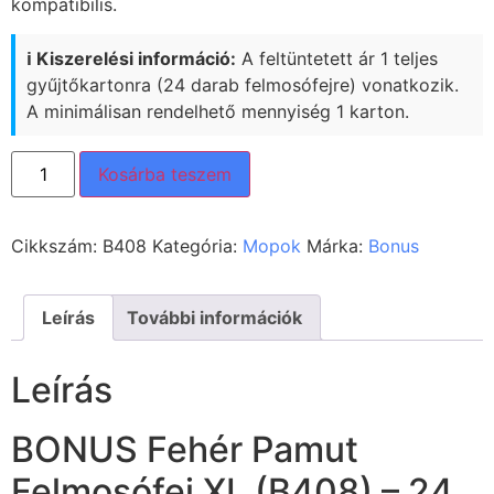
kompatibilis.
ℹ️ Kiszerelési információ:
A feltüntetett ár 1 teljes
gyűjtőkartonra (24 darab felmosófejre) vonatkozik.
A minimálisan rendelhető mennyiség 1 karton.
Kosárba teszem
Cikkszám:
B408
Kategória:
Mopok
Márka:
Bonus
Leírás
További információk
Leírás
BONUS Fehér Pamut
Felmosófej XL (B408) – 24