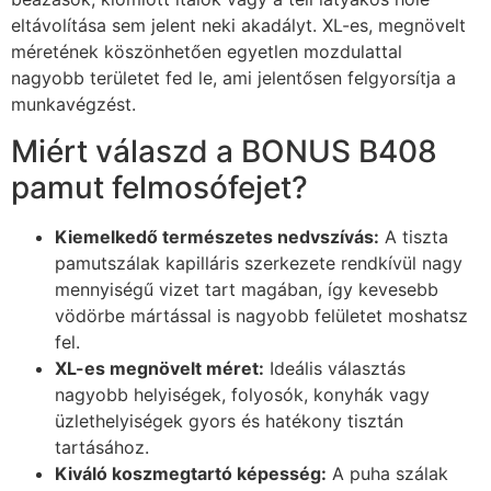
eltávolítása sem jelent neki akadályt. XL-es, megnövelt
méretének köszönhetően egyetlen mozdulattal
nagyobb területet fed le, ami jelentősen felgyorsítja a
munkavégzést.
Miért válaszd a BONUS B408
pamut felmosófejet?
Kiemelkedő természetes nedvszívás:
A tiszta
pamutszálak kapilláris szerkezete rendkívül nagy
mennyiségű vizet tart magában, így kevesebb
vödörbe mártással is nagyobb felületet moshatsz
fel.
XL-es megnövelt méret:
Ideális választás
nagyobb helyiségek, folyosók, konyhák vagy
üzlethelyiségek gyors és hatékony tisztán
tartásához.
Kiváló koszmegtartó képesség:
A puha szálak