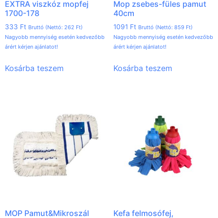
EXTRA viszkóz mopfej
Mop zsebes-füles pamut
1700-178
40cm
333
Ft
1091
Ft
Bruttó (Nettó:
262
Ft
)
Bruttó (Nettó:
859
Ft
)
Nagyobb mennyiség esetén kedvezőbb
Nagyobb mennyiség esetén kedvezőbb
árért kérjen ajánlatot!
árért kérjen ajánlatot!
Kosárba teszem
Kosárba teszem
MOP Pamut&Mikroszál
Kefa felmosófej,