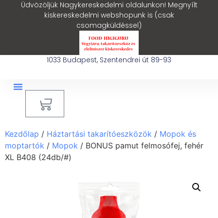
Üdvözöljük Nagykereskedelmi oldalunkon! Megnyílt
kiskereskedelmi webshopunk is (csak
csomagküldéssel)
1033 Budapest, Szentendrei út 89-93
0
Ipari Takarítógép Bérlés
Blog – Hasznos Cikkek
Kezdőlap
/
Háztartási takarítóeszközök
/
Mopok és
moptartók
/
Mopok
/ BONUS pamut felmosófej, fehér
XL B408 (24db/#)