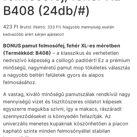
B408 (24db/#)
423
Ft
Bruttó (Nettó:
333
Ft
) Nagyobb mennyiség esetén
kedvezőbb árért kérjen ajánlatot!
BONUS pamut felmosófej, fehér XL-es méretben
(Termékkód: B408)
– a klasszikus és verhetetlen
nedvszívó képesség a csillogó padlóért! Ez a prémium
minőségű, nagyméretű pamut mop tökéletes választás
a nagyobb beltéri felületek gyors és alapos
felmosásához.
A vastag, kiváló minőségű pamutszálak rendkívül nagy
mennyiségű vizet és tisztítószeres oldatot képesek
egyszerre magukba szívni, így a makacs, rászáradt
szennyeződéseket is könnyedén fellazítják. Az
univerzális menetes kupaknak köszönhetően a piacon
kapható szinte minden felmosónyéllel stabilan