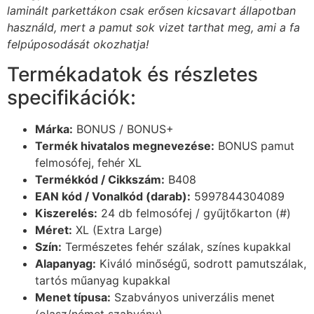
laminált parkettákon csak erősen kicsavart állapotban
használd, mert a pamut sok vizet tarthat meg, ami a fa
felpúposodását okozhatja!
Termékadatok és részletes
specifikációk:
Márka:
BONUS / BONUS+
Termék hivatalos megnevezése:
BONUS pamut
felmosófej, fehér XL
Termékkód / Cikkszám:
B408
EAN kód / Vonalkód (darab):
5997844304089
Kiszerelés:
24 db felmosófej / gyűjtőkarton (#)
Méret:
XL (Extra Large)
Szín:
Természetes fehér szálak, színes kupakkal
Alapanyag:
Kiváló minőségű, sodrott pamutszálak,
tartós műanyag kupakkal
Menet típusa:
Szabványos univerzális menet
(olasz/német szabvány)