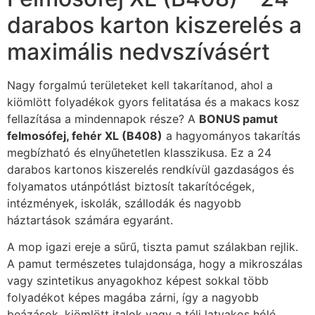
darabos karton kiszerelés a
maximális nedvszívásért
Nagy forgalmú területeket kell takarítanod, ahol a
kiömlött folyadékok gyors felitatása és a makacs kosz
fellazítása a mindennapok része? A
BONUS pamut
felmosófej, fehér XL (B408)
a hagyományos takarítás
megbízható és elnyűhetetlen klasszikusa. Ez a 24
darabos kartonos kiszerelés rendkívül gazdaságos és
folyamatos utánpótlást biztosít takarítócégek,
intézmények, iskolák, szállodák és nagyobb
háztartások számára egyaránt.
A mop igazi ereje a sűrű, tiszta pamut szálakban rejlik.
A pamut természetes tulajdonsága, hogy a mikroszálas
vagy szintetikus anyagokhoz képest sokkal több
folyadékot képes magába zárni, így a nagyobb
beázások, kiömlött italok vagy a téli latyakos hólé