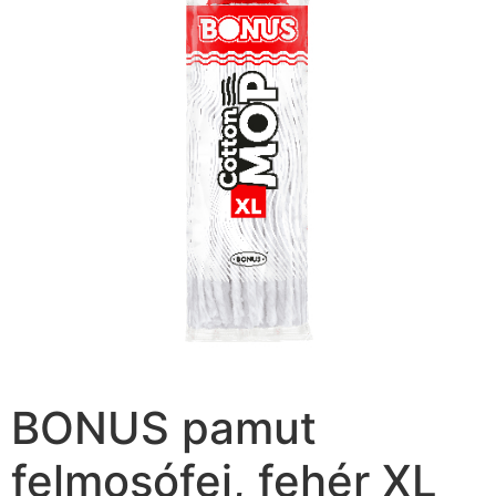
BONUS pamut
felmosófej, fehér XL