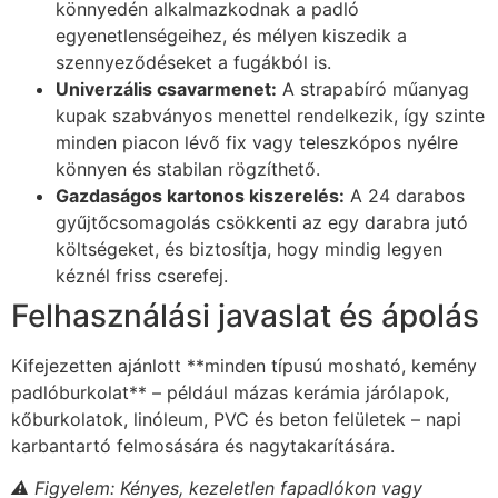
könnyedén alkalmazkodnak a padló
egyenetlenségeihez, és mélyen kiszedik a
szennyeződéseket a fugákból is.
Univerzális csavarmenet:
A strapabíró műanyag
kupak szabványos menettel rendelkezik, így szinte
minden piacon lévő fix vagy teleszkópos nyélre
könnyen és stabilan rögzíthető.
Gazdaságos kartonos kiszerelés:
A 24 darabos
gyűjtőcsomagolás csökkenti az egy darabra jutó
költségeket, és biztosítja, hogy mindig legyen
kéznél friss cserefej.
Felhasználási javaslat és ápolás
Kifejezetten ajánlott **minden típusú mosható, kemény
padlóburkolat** – például mázas kerámia járólapok,
kőburkolatok, linóleum, PVC és beton felületek – napi
karbantartó felmosására és nagytakarítására.
⚠️ Figyelem: Kényes, kezeletlen fapadlókon vagy