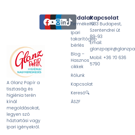
Oldalak
Kapcsolat
Termékeink
1033 Budapest,
Szentendrei út
Ipari
89-93
takarítógép
Email:
bérlés
glanzpapir@glanzpa
Blog –
Mobil: +36 70 636
Hasznos
5790
cikkek
Rólunk
A Glanz Papír a
Kapcsolat
tisztaság és
Kereső🔍
higiénia terén
kínál
ÁSZF
megoldásokat,
legyen szó
háztartási vagy
ipari igényekről.