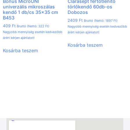
Bonus MicroUNI
Clarasept fertőtlenítő
univerzális mikroszálas
törlőkendő 60db-os
kendő 1 db/cs 35×35 cm
Dobozos
B453
2409
Ft
Bruttó (Nettó:
1897
Ft
)
409
Ft
Bruttó (Nettó:
322
Ft
)
Nagyobb mennyiség esetén kedvezőbb
Nagyobb mennyiség esetén kedvezőbb
árért kérjen ajánlatot!
árért kérjen ajánlatot!
Kosárba teszem
Kosárba teszem