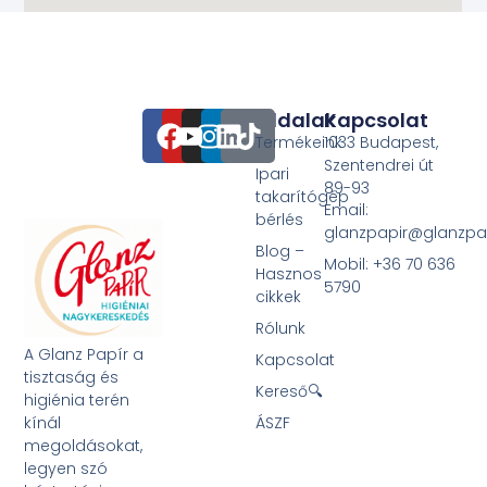
Oldalak
Kapcsolat
Termékeink
1033 Budapest,
Szentendrei út
Ipari
89-93
takarítógép
Email:
bérlés
glanzpapir@glanzpa
Blog –
Mobil: +36 70 636
Hasznos
5790
cikkek
Rólunk
A Glanz Papír a
Kapcsolat
tisztaság és
Kereső🔍
higiénia terén
kínál
ÁSZF
megoldásokat,
legyen szó