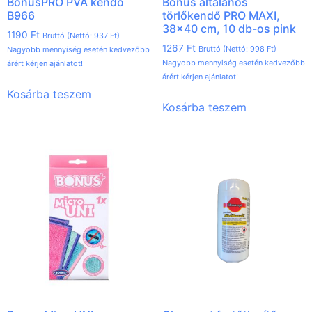
BonusPRO PVA kendő
Bonus általános
B966
törlőkendő PRO MAXI,
38×40 cm, 10 db-os pink
1190
Ft
Bruttó (Nettó:
937
Ft
)
1267
Ft
Bruttó (Nettó:
998
Ft
)
Nagyobb mennyiség esetén kedvezőbb
Nagyobb mennyiség esetén kedvezőbb
árért kérjen ajánlatot!
árért kérjen ajánlatot!
Kosárba teszem
Kosárba teszem