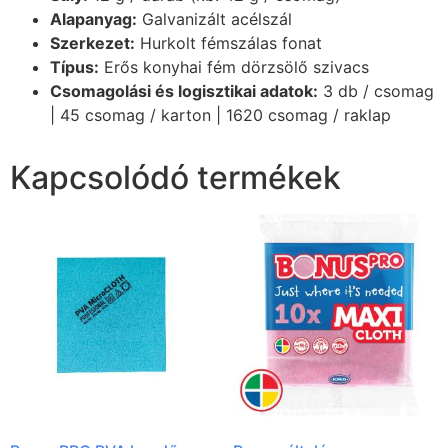
Alapanyag:
Galvanizált acélszál
Szerkezet:
Hurkolt fémszálas fonat
Típus:
Erős konyhai fém dörzsölő szivacs
Csomagolási és logisztikai adatok:
3 db / csomag
| 45 csomag / karton | 1620 csomag / raklap
Kapcsolódó termékek