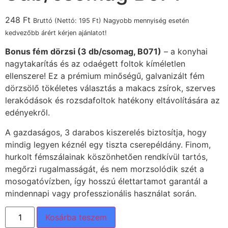
248
Ft
Bruttó (Nettó:
195
Ft
) Nagyobb mennyiség esetén
kedvezőbb árért kérjen ajánlatot!
Bonus fém dörzsi (3 db/csomag, B071)
– a konyhai
nagytakarítás és az odaégett foltok kíméletlen
ellenszere! Ez a prémium minőségű, galvanizált fém
dörzsölő tökéletes választás a makacs zsírok, szerves
lerakódások és rozsdafoltok hatékony eltávolítására az
edényekről.
A gazdaságos, 3 darabos kiszerelés biztosítja, hogy
mindig legyen kéznél egy tiszta cserepéldány. Finom,
hurkolt fémszálainak köszönhetően rendkívül tartós,
megőrzi rugalmasságát, és nem morzsolódik szét a
mosogatóvízben, így hosszú élettartamot garantál a
mindennapi vagy professzionális használat során.
Kosárba teszem