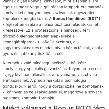
Vannak olyan konyhai kihívások, mint a tepsik aljára
égett zsiradék vagy a grillrácson letapadt ételmaradék,
amelyekkel a hagyományos szivacsok egyszerűen
képtelenek megbirkózni. A
Bonus fém dörzsi (B071)
kifejezetten ezekre a nehéz tisztítási feladatokra lett
kifejlesztve. Ez a professzionális minőségű fém
dörzsölő elengedhetetlen alapkelléke a
vendéglátóiparnak (HoReCa szektor), a
nagykonyháknak és minden olyan háztartásnak, ahol a
gyors és hatékony tisztítás a cél.
A termék kiváló minőségű acélszálakból készül,
amelyek egy speciális galvanizálási folyamaton esnek
át, így kiválóan ellenállnak a folyamatos vízzel való
érintkezésnek. A precíz hurkolási technológia
gondoskodik arról, hogy a dörzsi szálai ne bomoljanak
ki könnyen és ne szakadjanak el, megőrizve a szivacs
rugalmas, kompakt formáját.
Miért válaszd a Bonus B071 fém