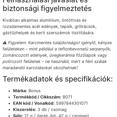
biztonsági figyelmeztetés
Kiválóan alkalmas alumínium, öntöttvas és
rozsdamentes acél edények, tepsik, grillrácsok,
gáztűzhelyek és kerti szerszámok tisztítására.
⚠️ Figyelem: Karcmentes tulajdonságot igénylő, kényes
felületeken – mint például a teflonbevonatú serpenyők,
zománcozott edények, üvegkerámia főzőlapok vagy
polírozott felületek – ne használd, mert a fém szálak
maradandó karcolásokat okozhatnak!
Termékadatok és specifikációk:
Márka:
Bonus
Termékkód / Cikkszám:
B071
EAN kód / Vonalkód:
5997844301071
Kiszerelés:
3 db / csomag
Súly:
12 g / darab (kb. 42 g / csomag)