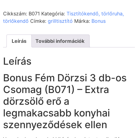
Cikkszám:
B071
Kategória:
Tisztítókendő, törlőruha,
törlőkendő
Címke:
grilltisztító
Márka:
Bonus
Leírás
További információk
Leírás
Bonus Fém Dörzsi 3 db-os
Csomag (B071) – Extra
dörzsölő erő a
legmakacsabb konyhai
szennyeződések ellen