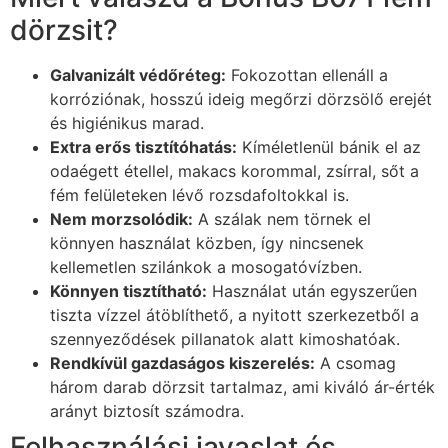
dörzsit?
Galvanizált védőréteg:
Fokozottan ellenáll a
korróziónak, hosszú ideig megőrzi dörzsölő erejét
és higiénikus marad.
Extra erős tisztítóhatás:
Kíméletlenül bánik el az
odaégett étellel, makacs korommal, zsírral, sőt a
fém felületeken lévő rozsdafoltokkal is.
Nem morzsolódik:
A szálak nem törnek el
könnyen használat közben, így nincsenek
kellemetlen szilánkok a mosogatóvízben.
Könnyen tisztítható:
Használat után egyszerűen
tiszta vízzel átöblíthető, a nyitott szerkezetből a
szennyeződések pillanatok alatt kimoshatóak.
Rendkívül gazdaságos kiszerelés:
A csomag
három darab dörzsit tartalmaz, ami kiváló ár-érték
arányt biztosít számodra.
Felhasználási javaslat és