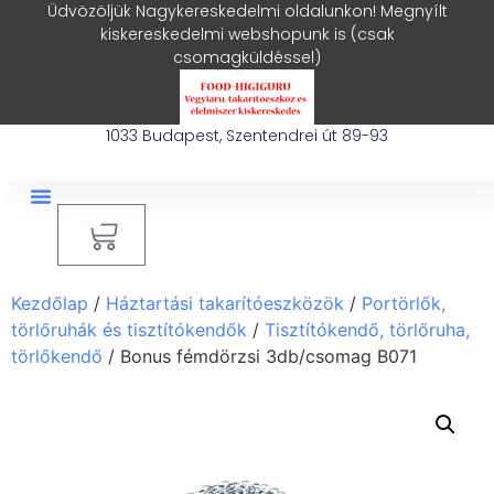
Üdvözöljük Nagykereskedelmi oldalunkon! Megnyílt
kiskereskedelmi webshopunk is (csak
csomagküldéssel)
1033 Budapest, Szentendrei út 89-93
0
Ipari Takarítógép Bérlés
Blog – Hasznos Cikkek
Kezdőlap
/
Háztartási takarítóeszközök
/
Portörlők,
törlőruhák és tisztítókendők
/
Tisztítókendő, törlőruha,
törlőkendő
/ Bonus fémdörzsi 3db/csomag B071