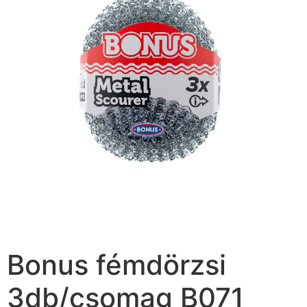
Bonus fémdörzsi
3db/csomag B071