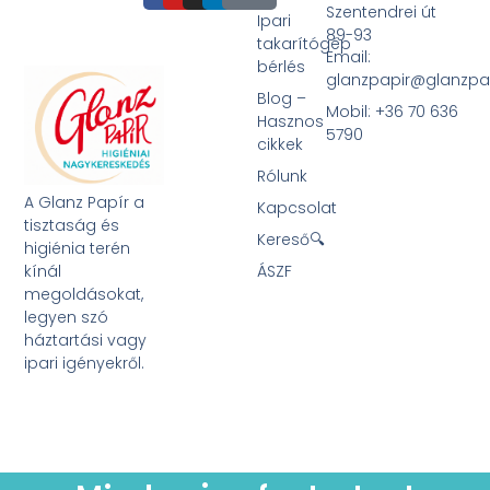
Szentendrei út
Ipari
89-93
takarítógép
Email:
bérlés
glanzpapir@glanzpa
Blog –
Mobil: +36 70 636
Hasznos
5790
cikkek
Rólunk
A Glanz Papír a
Kapcsolat
tisztaság és
Kereső🔍
higiénia terén
kínál
ÁSZF
megoldásokat,
legyen szó
háztartási vagy
ipari igényekről.