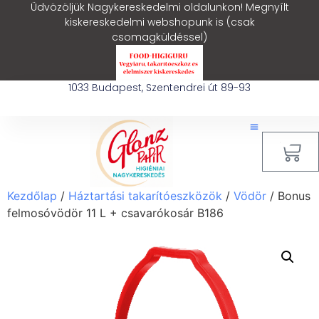
Üdvözöljük Nagykereskedelmi oldalunkon! Megnyílt
kiskereskedelmi webshopunk is (csak
csomagküldéssel)
1033 Budapest, Szentendrei út 89-93
0
Kezdőlap
/
Háztartási takarítóeszközök
/
Vödör
/ Bonus
felmosóvödör 11 L + csavarókosár B186