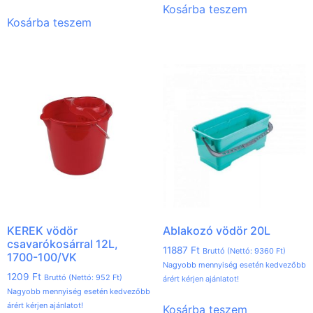
Kosárba teszem
Kosárba teszem
KEREK vödör
Ablakozó vödör 20L
csavarókosárral 12L,
11887
Ft
Bruttó (Nettó:
9360
Ft
)
1700-100/VK
Nagyobb mennyiség esetén kedvezőbb
1209
Ft
Bruttó (Nettó:
952
Ft
)
árért kérjen ajánlatot!
Nagyobb mennyiség esetén kedvezőbb
árért kérjen ajánlatot!
Kosárba teszem