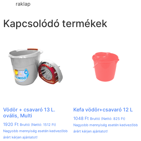
raklap
Kapcsolódó termékek
Vödör + csavaró 13 L.
Kefa vödör+csavaró 12 L
ovális, Multi
1048
Ft
Bruttó (Nettó:
825
Ft
)
1920
Ft
Bruttó (Nettó:
1512
Ft
)
Nagyobb mennyiség esetén kedvezőbb
Nagyobb mennyiség esetén kedvezőbb
árért kérjen ajánlatot!
árért kérjen ajánlatot!