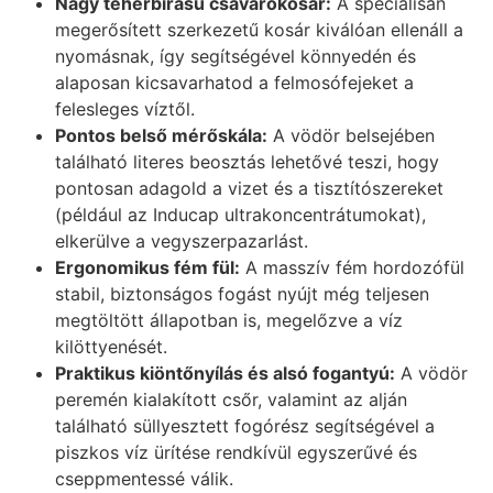
Nagy teherbírású csavarókosár:
A speciálisan
megerősített szerkezetű kosár kiválóan ellenáll a
nyomásnak, így segítségével könnyedén és
alaposan kicsavarhatod a felmosófejeket a
felesleges víztől.
Pontos belső mérőskála:
A vödör belsejében
található literes beosztás lehetővé teszi, hogy
pontosan adagold a vizet és a tisztítószereket
(például az Inducap ultrakoncentrátumokat),
elkerülve a vegyszerpazarlást.
Ergonomikus fém fül:
A masszív fém hordozófül
stabil, biztonságos fogást nyújt még teljesen
megtöltött állapotban is, megelőzve a víz
kilöttyenését.
Praktikus kiöntőnyílás és alsó fogantyú:
A vödör
peremén kialakított csőr, valamint az alján
található süllyesztett fogórész segítségével a
piszkos víz ürítése rendkívül egyszerűvé és
cseppmentessé válik.