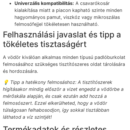
Univerzális kompatibilitás:
A csavarókosár
kialakítása miatt a piacon kapható szinte minden
hagyományos pamut, viszkóz vagy mikroszálas
felmosófejjel tökéletesen használható.
Felhasználási javaslat és tipp a
tökéletes tisztaságért
A vödör kiválóan alkalmas minden típusú padlóburkolat
felmosásához szükséges tisztítószeres oldat tárolására
és hordozására.
💡 Tipp a hatékony felmosáshoz: A tisztítószerek
hígításakor mindig először a vizet engedd a vödörbe a
mérőskála alapján, és csak ezután add hozzá a
felmosószert. Ezzel elkerülheted, hogy a vödör
túlságosan felhabosodjon, így sokkal tisztábban
láthatod a víz szintjét!
Termékadatok és részletes