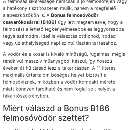
A felmosás sikeressége nemcsak a jó felmosófejen vagy
a hatékony tisztítószeren múlik, hanem a megfelelő
alapeszközökön is. A
Bonus felmosóvödör
csavarókosárral (B186)
úgy lett megtervezve, hogy a
felmosást a lehető legkényelmesebbé és leggyorsabbá
tegye számodra. Ideális választás otthonod, irodád
vagy üzlethelyiséged napi szintű tisztán tartásához.
A vödör és a kosár is kiváló minőségű, rugalmas, mégis
rendkívül masszív műanyagból készül, így hosszú
éveken át hű társad lesz a takarításban. A 11 literes
maximális űrtartalom bőséges helyet biztosít a
felmosóvíznek, miközben a vödör kompakt mérete
miatt könnyen tárolható és nem foglal sok helyet a
takarítószekrényben.
Miért válaszd a Bonus B186
felmosóvödör szettet?