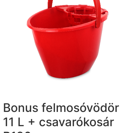
Bonus felmosóvödör
11 L + csavarókosár