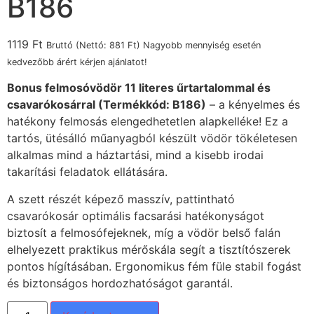
B186
1119
Ft
Bruttó (Nettó:
881
Ft
) Nagyobb mennyiség esetén
kedvezőbb árért kérjen ajánlatot!
Bonus felmosóvödör 11 literes űrtartalommal és
csavarókosárral (Termékkód: B186)
– a kényelmes és
hatékony felmosás elengedhetetlen alapkelléke! Ez a
tartós, ütésálló műanyagból készült vödör tökéletesen
alkalmas mind a háztartási, mind a kisebb irodai
takarítási feladatok ellátására.
A szett részét képező masszív, pattintható
csavarókosár optimális facsarási hatékonyságot
biztosít a felmosófejeknek, míg a vödör belső falán
elhelyezett praktikus mérőskála segít a tisztítószerek
pontos hígításában. Ergonomikus fém füle stabil fogást
és biztonságos hordozhatóságot garantál.