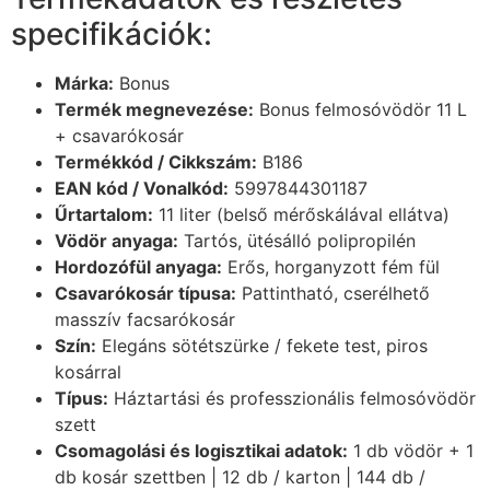
specifikációk:
Márka:
Bonus
Termék megnevezése:
Bonus felmosóvödör 11 L
+ csavarókosár
Termékkód / Cikkszám:
B186
EAN kód / Vonalkód:
5997844301187
Űrtartalom:
11 liter (belső mérőskálával ellátva)
Vödör anyaga:
Tartós, ütésálló polipropilén
Hordozófül anyaga:
Erős, horganyzott fém fül
Csavarókosár típusa:
Pattintható, cserélhető
masszív facsarókosár
Szín:
Elegáns sötétszürke / fekete test, piros
kosárral
Típus:
Háztartási és professzionális felmosóvödör
szett
Csomagolási és logisztikai adatok:
1 db vödör + 1
db kosár szettben | 12 db / karton | 144 db /