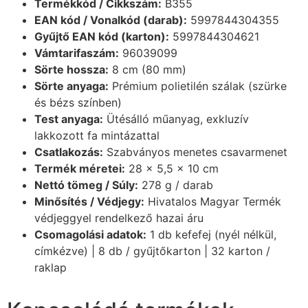
Termékkód / Cikkszám:
B355
EAN kód / Vonalkód (darab):
5997844304355
Gyűjtő EAN kód (karton):
5997844304621
Vámtarifaszám:
96039099
Sörte hossza:
8 cm (80 mm)
Sörte anyaga:
Prémium polietilén szálak (szürke
és bézs színben)
Test anyaga:
Ütésálló műanyag, exkluzív
lakkozott fa mintázattal
Csatlakozás:
Szabványos menetes csavarmenet
Termék méretei:
28 x 5,5 x 10 cm
Nettó tömeg / Súly:
278 g / darab
Minősítés / Védjegy:
Hivatalos Magyar Termék
védjeggyel rendelkező hazai áru
Csomagolási adatok:
1 db kefefej (nyél nélkül,
címkézve) | 8 db / gyűjtőkarton | 32 karton /
raklap