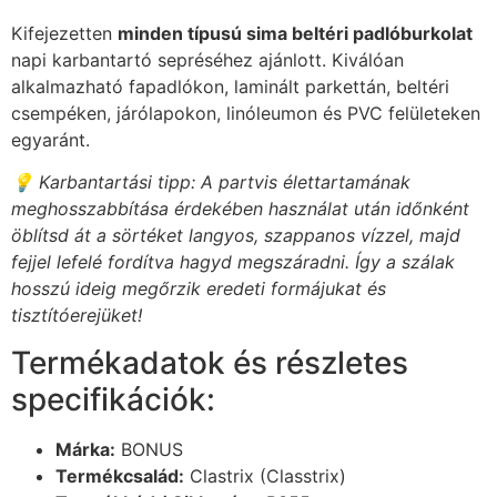
Kifejezetten
minden típusú sima beltéri padlóburkolat
napi karbantartó sepréséhez ajánlott. Kiválóan
alkalmazható fapadlókon, laminált parkettán, beltéri
csempéken, járólapokon, linóleumon és PVC felületeken
egyaránt.
💡 Karbantartási tipp: A partvis élettartamának
meghosszabbítása érdekében használat után időnként
öblítsd át a sörtéket langyos, szappanos vízzel, majd
fejjel lefelé fordítva hagyd megszáradni. Így a szálak
hosszú ideig megőrzik eredeti formájukat és
tisztítóerejüket!
Termékadatok és részletes
specifikációk:
Márka:
BONUS
Termékcsalád:
Clastrix (Classtrix)