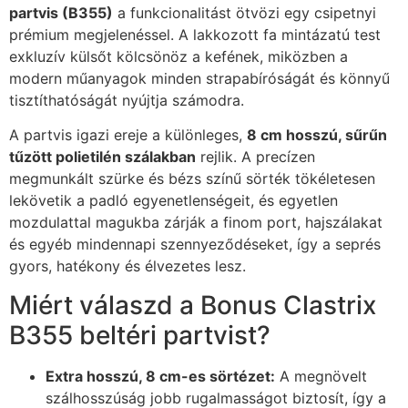
partvis (B355)
a funkcionalitást ötvözi egy csipetnyi
prémium megjelenéssel. A lakkozott fa mintázatú test
exkluzív külsőt kölcsönöz a kefének, miközben a
modern műanyagok minden strapabíróságát és könnyű
tisztíthatóságát nyújtja számodra.
A partvis igazi ereje a különleges,
8 cm hosszú, sűrűn
tűzött polietilén szálakban
rejlik. A precízen
megmunkált szürke és bézs színű sörték tökéletesen
lekövetik a padló egyenetlenségeit, és egyetlen
mozdulattal magukba zárják a finom port, hajszálakat
és egyéb mindennapi szennyeződéseket, így a seprés
gyors, hatékony és élvezetes lesz.
Miért válaszd a Bonus Clastrix
B355 beltéri partvist?
Extra hosszú, 8 cm-es sörtézet:
A megnövelt
szálhosszúság jobb rugalmasságot biztosít, így a