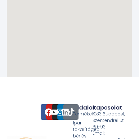
Oldalak
Kapcsolat
Termékeink
1033 Budapest,
Szentendrei út
Ipari
89-93
takarítógép
Email:
bérlés