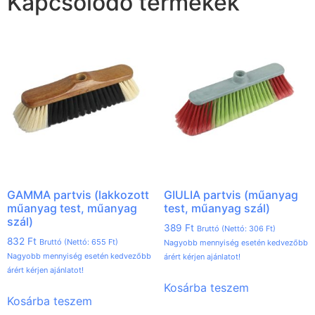
Kapcsolódó termékek
GAMMA partvis (lakkozott
GIULIA partvis (műanyag
műanyag test, műanyag
test, műanyag szál)
szál)
389
Ft
Bruttó (Nettó:
306
Ft
)
832
Ft
Bruttó (Nettó:
655
Ft
)
Nagyobb mennyiség esetén kedvezőbb
Nagyobb mennyiség esetén kedvezőbb
árért kérjen ajánlatot!
árért kérjen ajánlatot!
Kosárba teszem
Kosárba teszem