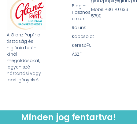
glanzpapir@glanzpa
Blog –
Mobil: +36 70 636
Hasznos
5790
cikkek
Rólunk
A Glanz Papír a
Kapcsolat
tisztaság és
Kereső🔍
higiénia terén
kínál
ÁSZF
megoldásokat,
legyen szó
háztartási vagy
ipari igényekről.
Minden jog fentartva!