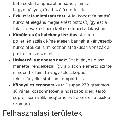
kefe sokkal alaposabban söpör, mint a
hagyományos, rövid szálú modellek.
Exkluzív fa mintázatú test:
A lakkozott fa hatású
burkolat elegáns megjelenést biztosít, így ezt a
takarítóeszközt nem kell elrejtened a lakásban.
Kíméletes és hatékony tisztítás:
A finom
polietilén szálak kíméletesen bánnak a kényesebb
burkolatokkal is, miközben statikusan vonzzák a
port és a szöszöket.
Univerzális menetes nyak:
Szabványos olasz
menettel rendelkezik, így a piacon elérhető szinte
minden fix fém, fa vagy teleszkópos
felmosónyéllel stabilan kompatibilis.
Könnyű és ergonomikus:
Csupán 278 grammos
súlyának köszönhetően a hosszabb ideig tartó
söprés sem válik megterhelővé a kéz és a csukló
számára.
Felhasználási területek