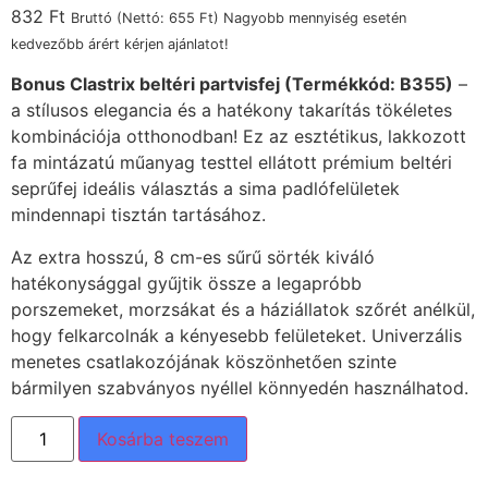
832
Ft
Bruttó (Nettó:
655
Ft
) Nagyobb mennyiség esetén
kedvezőbb árért kérjen ajánlatot!
Bonus Clastrix beltéri partvisfej (Termékkód: B355)
–
a stílusos elegancia és a hatékony takarítás tökéletes
kombinációja otthonodban! Ez az esztétikus, lakkozott
fa mintázatú műanyag testtel ellátott prémium beltéri
seprűfej ideális választás a sima padlófelületek
mindennapi tisztán tartásához.
Az extra hosszú, 8 cm-es sűrű sörték kiváló
hatékonysággal gyűjtik össze a legapróbb
porszemeket, morzsákat és a háziállatok szőrét anélkül,
hogy felkarcolnák a kényesebb felületeket. Univerzális
menetes csatlakozójának köszönhetően szinte
bármilyen szabványos nyéllel könnyedén használhatod.
Kosárba teszem