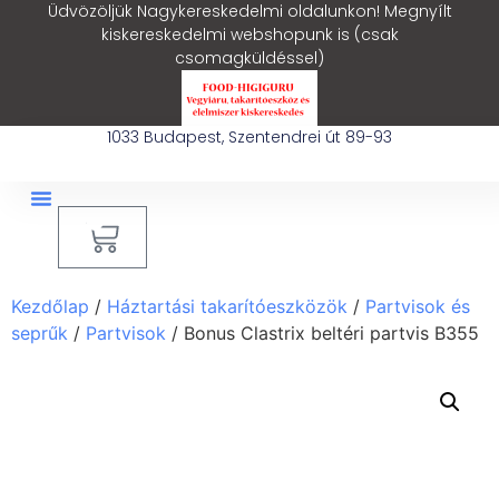
Üdvözöljük Nagykereskedelmi oldalunkon! Megnyílt
kiskereskedelmi webshopunk is (csak
csomagküldéssel)
1033 Budapest, Szentendrei út 89-93
0
Ipari Takarítógép Bérlés
Blog – Hasznos Cikkek
Kezdőlap
/
Háztartási takarítóeszközök
/
Partvisok és
seprűk
/
Partvisok
/ Bonus Clastrix beltéri partvis B355