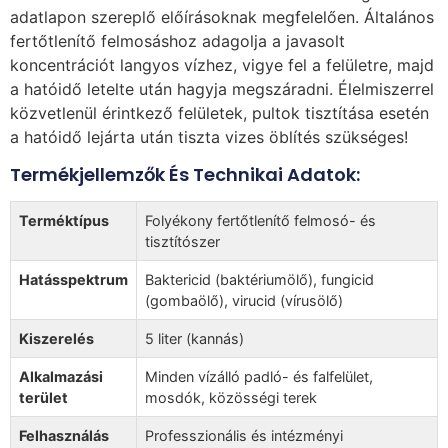
adatlapon szereplő előírásoknak megfelelően. Általános
fertőtlenítő felmosáshoz adagolja a javasolt
koncentrációt langyos vízhez, vigye fel a felületre, majd
a hatóidő letelte után hagyja megszáradni. Élelmiszerrel
közvetlenül érintkező felületek, pultok tisztítása esetén
a hatóidő lejárta után tiszta vizes öblítés szükséges!
Termékjellemzők És Technikai Adatok:
Terméktípus
Folyékony fertőtlenítő felmosó- és
tisztítószer
Hatásspektrum
Baktericid (baktériumölő), fungicid
(gombaölő), virucid (vírusölő)
Kiszerelés
5 liter (kannás)
Alkalmazási
Minden vízálló padló- és falfelület,
terület
mosdók, közösségi terek
Felhasználás
Professzionális és intézményi