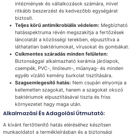
intézmények és vállalkozások számára, mivel
ritkább beszerzést és kedvezőbb egységárat
biztosít.
Teljes körű antimikrobiális védelem:
Megbízható
hatásspektruma révén megszakítja a fertőzések
láncolatát a közösségi terekben, elpusztítva a
láthatatlan baktériumokat, vírusokat és gombákat.
Csíkmentes száradás minden felületen:
Biztonsággal alkalmazható kerámia járólapok,
csempék, PVC-, linóleum-, műanyag- és minden
egyéb vízálló kemény burkolat tisztítására.
Szagsemlegesítő hatás:
Nem csupán elnyomja a
kellemetlen szagokat, hanem a szagokat okozó
baktériumok elpusztításával tiszta és friss
környezetet hagy maga után.
Alkalmazási És Adagolási Útmutató:
A kívánt fertőtlenítő hatás eléréséhez készítsen
munkaoldatot a termékleírásban és a biztonsági