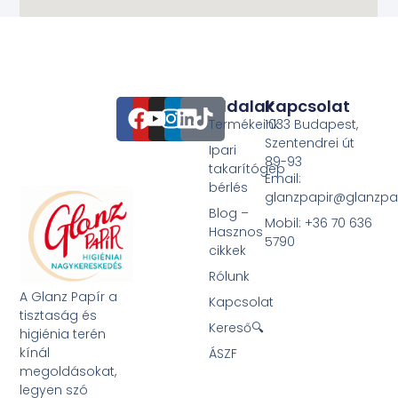
Oldalak
Kapcsolat
Termékeink
1033 Budapest,
Szentendrei út
Ipari
89-93
takarítógép
Email:
bérlés
glanzpapir@glanzpa
Blog –
Mobil: +36 70 636
Hasznos
5790
cikkek
Rólunk
A Glanz Papír a
Kapcsolat
tisztaság és
Kereső🔍
higiénia terén
kínál
ÁSZF
megoldásokat,
legyen szó