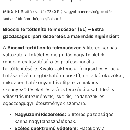
9195
Ft
Bruttó (Nettó:
7240
Ft
) Nagyobb mennyiség esetén
kedvezőbb árért kérjen ajánlatot!
Bioccid fertőtlenítő felmosószer (5L) – Extra
gazdaságos ipari kiszerelés a maximális higiéniáért
A
Bioccid fertőtlenítő felmosószer
5 literes kannás
változata a tökéletes megoldás nagy felületek
rendszeres tisztítására és professzionális
fertőtlenítésére. Kiváló baktericid, fungicid és virucid
hatása révén megbízhatóan pusztítja el a kórokozókat,
miközben hatékonyan távolítja el a makacs
szennyeződéseket és zsíros lerakódásokat. Ideális
választás intézmények, iskolák, irodaházak és
egészségügyi létesítmények számára.
Nagyüzemi kiszerelés:
5 literes gazdaságos
kanna nagyfelhasználóknak.
Széles spektrumú védelem:
Hatékony a