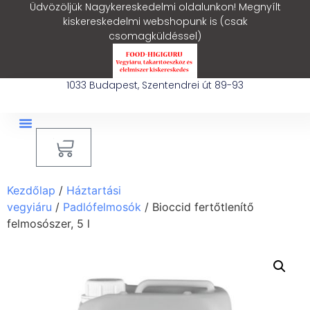
Üdvözöljük Nagykereskedelmi oldalunkon! Megnyílt
kiskereskedelmi webshopunk is (csak
csomagküldéssel)
1033 Budapest, Szentendrei út 89-93
0
Ipari Takarítógép Bérlés
Blog – Hasznos Cikkek
Kezdőlap
/
Háztartási
vegyiáru
/
Padlófelmosók
/ Bioccid fertőtlenítő
felmosószer, 5 l