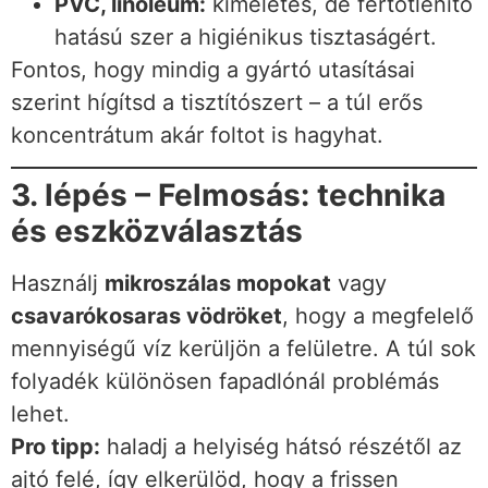
PVC, linóleum:
kíméletes, de fertőtlenítő
hatású szer a higiénikus tisztaságért.
Fontos, hogy mindig a gyártó utasításai
szerint hígítsd a tisztítószert – a túl erős
koncentrátum akár foltot is hagyhat.
3. lépés – Felmosás: technika
és eszközválasztás
Használj
mikroszálas mopokat
vagy
csavarókosaras vödröket
, hogy a megfelelő
mennyiségű víz kerüljön a felületre. A túl sok
folyadék különösen fapadlónál problémás
lehet.
Pro tipp:
haladj a helyiség hátsó részétől az
ajtó felé, így elkerülöd, hogy a frissen