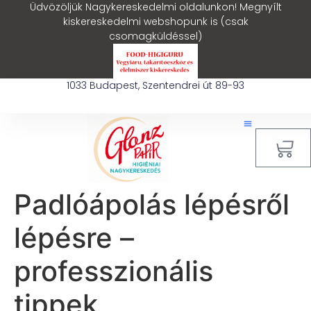
Üdvözöljük Nagykereskedelmi oldalunkon! Megnyílt
kiskereskedelmi webshopunk is (csak
csomagküldéssel)
1033 Budapest, Szentendrei út 89-93
0
Padlóápolás lépésről
lépésre –
professzionális
tippek