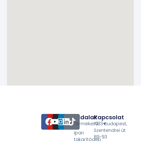
Oldalak
Kapcsolat
Termékeink
1033 Budapest,
Szentendrei út
Ipari
89-93
takarítógép