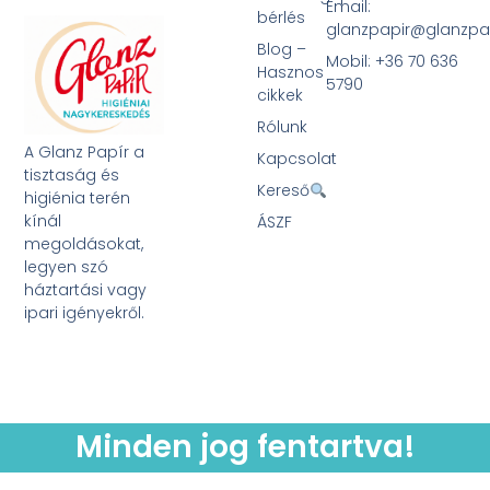
Email:
bérlés
glanzpapir@glanzpa
Blog –
Mobil: +36 70 636
Hasznos
5790
cikkek
Rólunk
A Glanz Papír a
Kapcsolat
tisztaság és
Kereső
higiénia terén
kínál
ÁSZF
megoldásokat,
legyen szó
háztartási vagy
ipari igényekről.
Minden jog fentartva!