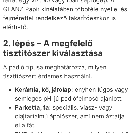
lehet egy víztoló vagy ipari seprőgép. A
GLANZ Papír kínálatában többféle nyéllel és
fejmérettel rendelkező takarítóeszköz is
elérhető.
2. lépés – A megfelelő
tisztítószer kiválasztása
A padló típusa meghatározza, milyen
tisztítószert érdemes használni.
Kerámia, kő, járólap:
enyhén lúgos vagy
semleges pH-jú padlófelmosó ajánlott.
Parketta, fa:
speciális, viasz- vagy
olajtartalmú ápolószer, ami nem áztatja
el a fát.