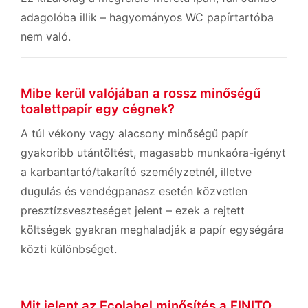
adagolóba illik – hagyományos WC papírtartóba
nem való.
Mibe kerül valójában a rossz minőségű
toalettpapír egy cégnek?
A túl vékony vagy alacsony minőségű papír
gyakoribb utántöltést, magasabb munkaóra-igényt
a karbantartó/takarító személyzetnél, illetve
dugulás és vendégpanasz esetén közvetlen
presztízsveszteséget jelent – ezek a rejtett
költségek gyakran meghaladják a papír egységára
közti különbséget.
Mit jelent az Ecolabel minősítés a FINITO