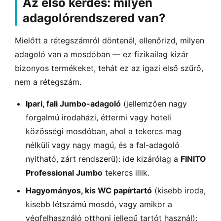
Az első kérdés: milyen
adagolórendszered van?
Mielőtt a rétegszámról döntenél, ellenőrizd, milyen
adagoló van a mosdóban — ez fizikailag kizár
bizonyos termékeket, tehát ez az igazi első szűrő,
nem a rétegszám.
Ipari, fali Jumbo-adagoló
(jellemzően nagy
forgalmú irodaházi, éttermi vagy hoteli
közösségi mosdóban, ahol a tekercs mag
nélküli vagy nagy magú, és a fal-adagoló
nyitható, zárt rendszerű): ide kizárólag a
FINITO
Professional Jumbo
tekercs illik.
Hagyományos, kis WC papírtartó
(kisebb iroda,
kisebb létszámú mosdó, vagy amikor a
végfelhasználó otthoni jellegű tartót használ):