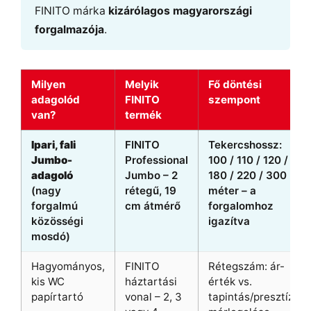
FINITO márka
kizárólagos magyarországi
forgalmazója
.
Milyen
Melyik
Fő döntési
adagolód
FINITO
szempont
van?
termék
Ipari, fali
FINITO
Tekercshossz:
Jumbo-
Professional
100 / 110 / 120 /
adagoló
Jumbo – 2
180 / 220 / 300
(nagy
rétegű, 19
méter – a
forgalmú
cm átmérő
forgalomhoz
közösségi
igazítva
mosdó)
Hagyományos,
FINITO
Rétegszám: ár-
kis WC
háztartási
érték vs.
papírtartó
vonal – 2, 3
tapintás/presztízs