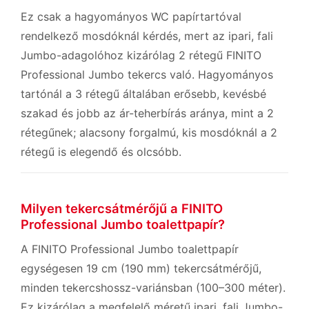
Ez csak a hagyományos WC papírtartóval
rendelkező mosdóknál kérdés, mert az ipari, fali
Jumbo-adagolóhoz kizárólag 2 rétegű FINITO
Professional Jumbo tekercs való. Hagyományos
tartónál a 3 rétegű általában erősebb, kevésbé
szakad és jobb az ár-teherbírás aránya, mint a 2
rétegűnek; alacsony forgalmú, kis mosdóknál a 2
rétegű is elegendő és olcsóbb.
Milyen tekercsátmérőjű a FINITO
Professional Jumbo toalettpapír?
A FINITO Professional Jumbo toalettpapír
egységesen 19 cm (190 mm) tekercsátmérőjű,
minden tekercshossz-variánsban (100–300 méter).
Ez kizárólag a megfelelő méretű ipari, fali Jumbo-