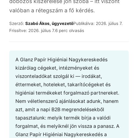
dobozos kiszerelése jön szóba – itt viszont
valóban a rétegszám a fő kérdés.
Szerző:
Szabó Ákos, ügyvezető
Publikálva: 2026. július 7.
Frissítve: 2026. július 7.
6 perc olvasás
A Glanz Papír Higiéniai Nagykereskedés
kizárólag cégeket, intézményeket és
viszonteladókat szolgál ki — irodákat,
éttermeket, hoteleket, takarítócégeket és
higiéniai termékeket forgalmazó partnereket.
Nem véletlenszerű ajánlásokat adunk, hanem
azt, amit a napi B2B megrendelésekből
tapasztalunk: melyik termék bírja a valódi
forgalmat, és melyiknél jön vissza a panasz. A
Glanz Papír Higiéniai Nagykereskedés a