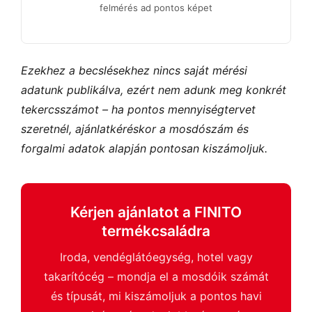
felmérés ad pontos képet
Ezekhez a becslésekhez nincs saját mérési
adatunk publikálva, ezért nem adunk meg konkrét
tekercsszámot – ha pontos mennyiségtervet
szeretnél, ajánlatkéréskor a mosdószám és
forgalmi adatok alapján pontosan kiszámoljuk.
Kérjen ajánlatot a FINITO
termékcsaládra
Iroda, vendéglátóegység, hotel vagy
takarítócég – mondja el a mosdóik számát
és típusát, mi kiszámoljuk a pontos havi