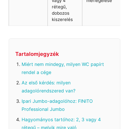
vagy 4
mérlegelése
rétegű,
dobozos
kiszerelés
Tartalomjegyzék
Miért nem mindegy, milyen WC papírt
rendel a cége
Az első kérdés: milyen
adagolórendszered van?
Ipari Jumbo-adagolóhoz: FINITO
Professional Jumbo
Hagyományos tartóhoz: 2, 3 vagy 4
rétegű – melyik mire való