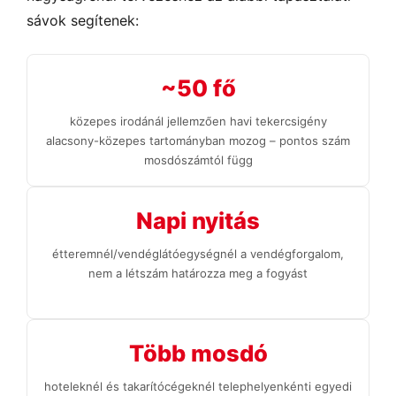
sávok segítenek:
~50 fő
közepes irodánál jellemzően havi tekercsigény
alacsony-közepes tartományban mozog – pontos szám
mosdószámtól függ
Napi nyitás
étteremnél/vendéglátóegységnél a vendégforgalom,
nem a létszám határozza meg a fogyást
Több mosdó
hoteleknél és takarítócégeknél telephelyenkénti egyedi