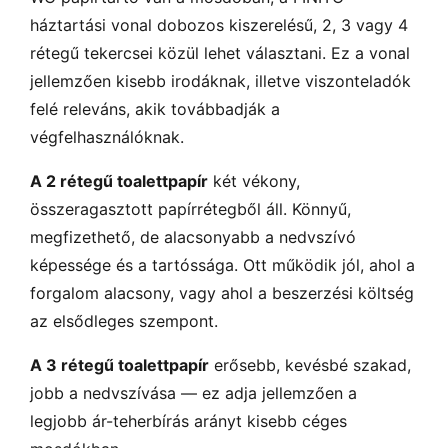
háztartási vonal dobozos kiszerelésű, 2, 3 vagy 4
rétegű tekercsei közül lehet választani. Ez a vonal
jellemzően kisebb irodáknak, illetve viszonteladók
felé releváns, akik továbbadják a
végfelhasználóknak.
A 2 rétegű toalettpapír
két vékony,
összeragasztott papírrétegből áll. Könnyű,
megfizethető, de alacsonyabb a nedvszívó
képessége és a tartóssága. Ott működik jól, ahol a
forgalom alacsony, vagy ahol a beszerzési költség
az elsődleges szempont.
A 3 rétegű toalettpapír
erősebb, kevésbé szakad,
jobb a nedvszívása — ez adja jellemzően a
legjobb ár-teherbírás arányt kisebb céges