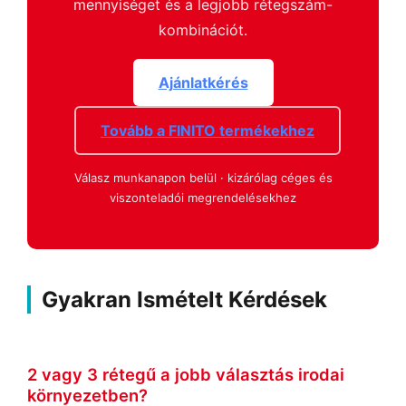
mennyiséget és a legjobb rétegszám-
kombinációt.
Ajánlatkérés
Tovább a FINITO termékekhez
Válasz munkanapon belül · kizárólag céges és
viszonteladói megrendelésekhez
Gyakran Ismételt Kérdések
2 vagy 3 rétegű a jobb választás irodai
környezetben?