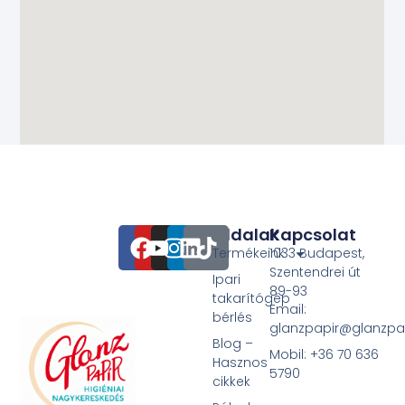
Oldalak
Kapcsolat
Termékeink
1033 Budapest,
Szentendrei út
Ipari
89-93
takarítógép
Email:
bérlés
glanzpapir@glanzpa
Blog –
Mobil: +36 70 636
Hasznos
5790
cikkek