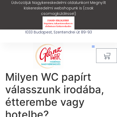
Üdvözöljük Nagykereskedelmi oldalunkon! Megnyílt
kiskereskedelmi webshopunk is (csak
csomagküldéssel)
1033 Budapest, Szentendrei út 89-93
0
Milyen WC papírt
válasszunk irodába,
étterembe vagy
hotelbe?