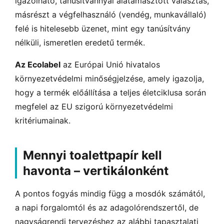
igazolható, tanúsítvánnyal alátámasztott választás,
másrészt a végfelhasználó (vendég, munkavállaló)
felé is hitelesebb üzenet, mint egy tanúsítvány
nélküli, ismeretlen eredetű termék.
Az Ecolabel
az Európai Unió hivatalos
környezetvédelmi minőségjelzése, amely igazolja,
hogy a termék előállítása a teljes életciklusa során
megfelel az EU szigorú környezetvédelmi
kritériumainak.
Mennyi toalettpapír kell
havonta – vertikálonként
A pontos fogyás mindig függ a mosdók számától,
a napi forgalomtól és az adagolórendszertől, de
nagyságrendi tervezéshez az alábbi tapasztalati