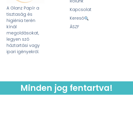
Rólunk
A Glanz Papír a
Kapcsolat
tisztaság és
Kereső
higiénia terén
kínál
ÁSZF
megoldásokat,
legyen szó
háztartási vagy
ipari igényekről.
Minden jog fentartva!