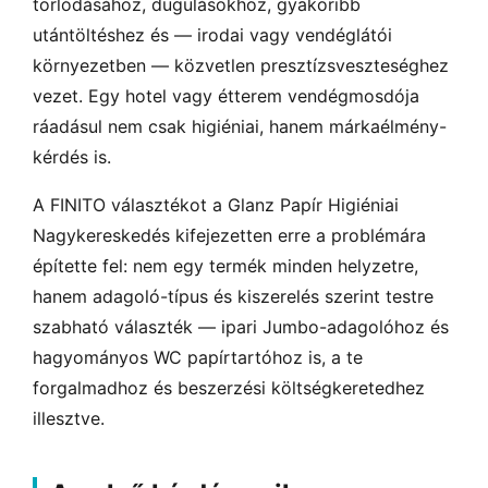
torlódásához, dugulásokhoz, gyakoribb
utántöltéshez és — irodai vagy vendéglátói
környezetben — közvetlen presztízsveszteséghez
vezet. Egy hotel vagy étterem vendégmosdója
ráadásul nem csak higiéniai, hanem márkaélmény-
kérdés is.
A FINITO választékot a Glanz Papír Higiéniai
Nagykereskedés kifejezetten erre a problémára
építette fel: nem egy termék minden helyzetre,
hanem adagoló-típus és kiszerelés szerint testre
szabható választék — ipari Jumbo-adagolóhoz és
hagyományos WC papírtartóhoz is, a te
forgalmadhoz és beszerzési költségkeretedhez
illesztve.