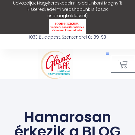
Üdvözöljük Nagykereskedelmi oldalunkon! Megnyílt
kiskereskedelmi webshopunk is (csak
csomagküldéssel)
1033 Budapest, Szentendrei út 89-93
0
Hamarosan
érkezik a BLOG