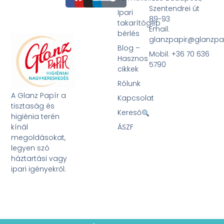
Szentendrei út
Ipari
89-93
takarítógép
Email:
bérlés
glanzpapir@glanzpa
Blog –
Mobil: +36 70 636
Hasznos
5790
cikkek
Rólunk
A Glanz Papír a
Kapcsolat
tisztaság és
Kereső
higiénia terén
kínál
ÁSZF
megoldásokat,
legyen szó
háztartási vagy
ipari igényekről.