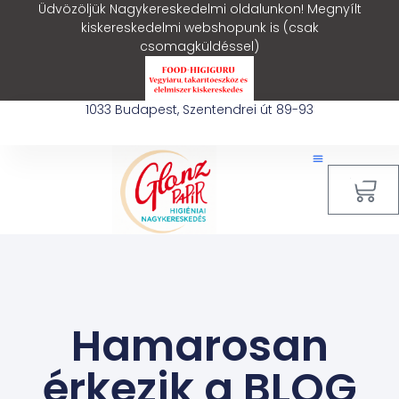
Üdvözöljük Nagykereskedelmi oldalunkon! Megnyílt
kiskereskedelmi webshopunk is (csak
csomagküldéssel)
1033 Budapest, Szentendrei út 89-93
0
Hamarosan
érkezik a BLOG