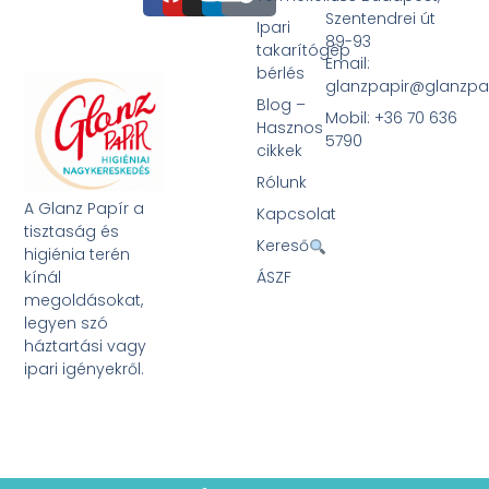
Szentendrei út
Ipari
89-93
takarítógép
Email:
bérlés
glanzpapir@glanzpa
Blog –
Mobil: +36 70 636
Hasznos
5790
cikkek
Rólunk
A Glanz Papír a
Kapcsolat
tisztaság és
Kereső
higiénia terén
kínál
ÁSZF
megoldásokat,
legyen szó
háztartási vagy
ipari igényekről.