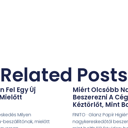
Related Posts
 Fel Egy Új
Miért Olcsóbb N
Mielőtt
Beszerezni A Cég
Kéztörlőt, Mint B
reskedés Milyen
FINITO · Glanz Papír Higi
-beszállítónak, mielőtt
nagykereskedőtől beszere