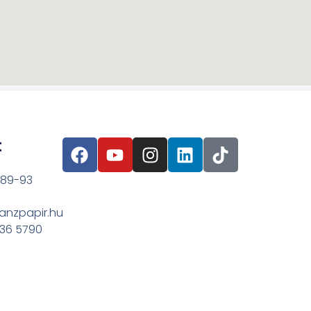
t
 89-93
anzpapir.hu
636 5790