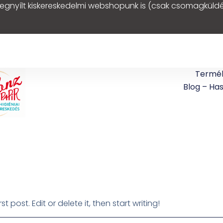
egnyílt kiskereskedelmi webshopunk is (csak csomagküldé
Termé
Blog – Ha
 post. Edit or delete it, then start writing!