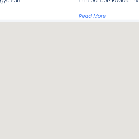
l gyorsan
mint boltból? Röviden: h
Read More