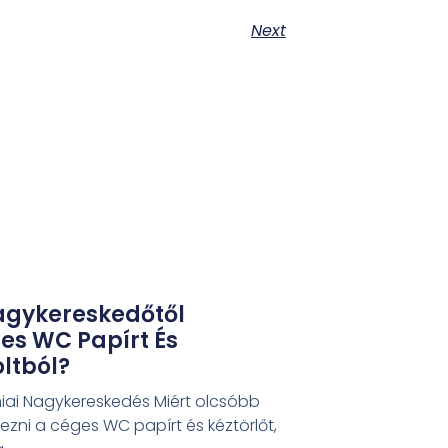
Next
agykereskedőtől
es WC Papírt És
oltból?
éniai Nagykereskedés Miért olcsóbb
zni a céges WC papírt és kéztörlőt,