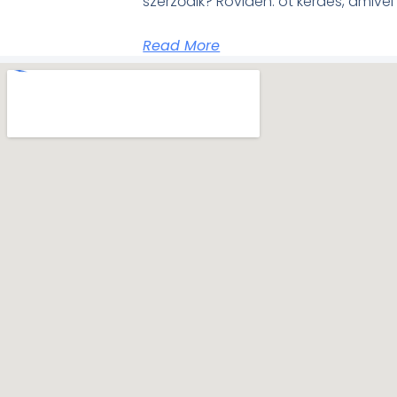
szerződik? Röviden: öt kérdés, amive
Read More