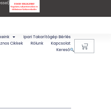
ssel)
keink
Ipari Takarítógép Bérlés
sznos Cikkek
Rólunk
Kapcsolat
0
Kereső