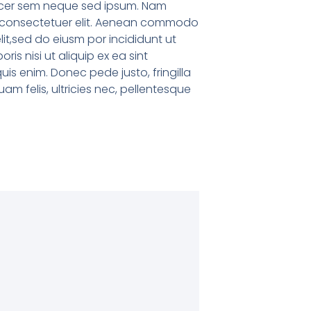
d acer sem neque sed ipsum. Nam
ium consectetuer elit. Aenean commodo
lit,sed do eiusm por incididunt ut
s nisi ut aliquip ex ea sint
s enim. Donec pede justo, fringilla
m felis, ultricies nec, pellentesque