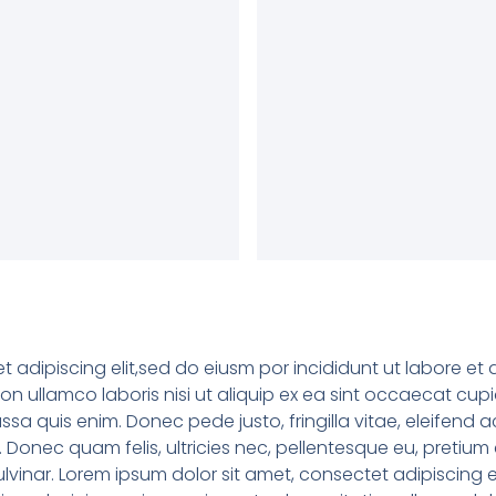
t adipiscing elit,sed do eiusm por incididunt ut labore e
on ullamco laboris nisi ut aliquip ex ea sint occaecat cup
sa quis enim. Donec pede justo, fringilla vitae, eleifen
s. Donec quam felis, ultricies nec, pellentesque eu, pret
lvinar. Lorem ipsum dolor sit amet, consectet adipiscing e