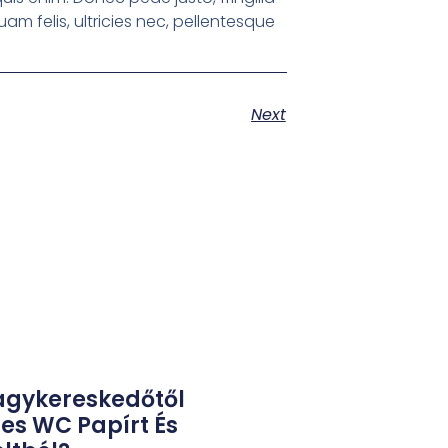
m felis, ultricies nec, pellentesque
Next
agykereskedőtől
es WC Papírt És