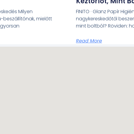
Kéztörlőt, Mint B
reskedés Milyen
FINITO · Glanz Papír Higi
-beszállítónak, mielőtt
nagykereskedőtől beszere
l gyorsan
mint boltból? Röviden: h
Read More