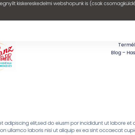
egnyílt kiskereskedelmi webshopunk is (csak csomagküldé
Termé
Blog – Ha
t adipiscing elit,sed do eiusm por incididunt ut labore e
on ullamco laboris nisi ut aliquip ex ea sint occaecat cup