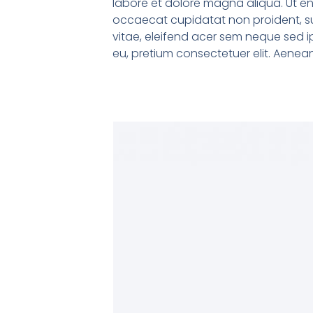
labore et dolore magna aliqua. Ut eni
occaecat cupidatat non proident, sun
vitae, eleifend acer sem neque sed i
eu, pretium consectetuer elit. Aene