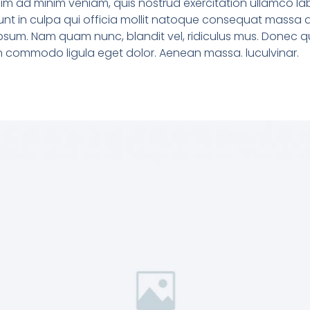
m ad minim veniam, quis nostrud exercitation ullamco labori
t in culpa qui officia mollit natoque consequat massa qui
psum. Nam quam nunc, blandit vel, ridiculus mus. Donec qua
an commodo ligula eget dolor. Aenean massa. luculvinar.