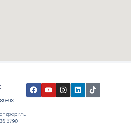
t
 89-93
anzpapir.hu
636 5790