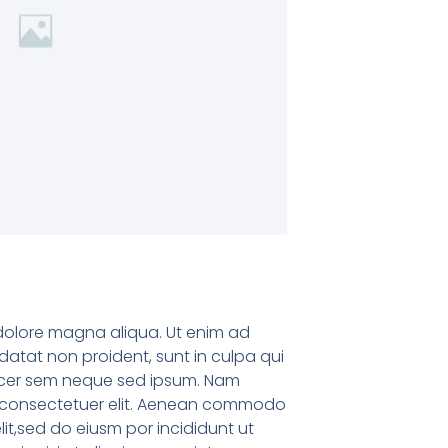
t dolore magna aliqua. Ut enim ad
idatat non proident, sunt in culpa qui
d acer sem neque sed ipsum. Nam
ium consectetuer elit. Aenean commodo
lit,sed do eiusm por incididunt ut