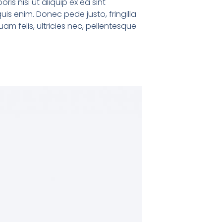
s nisi ut aliquip ex ea sint
s enim. Donec pede justo, fringilla
m felis, ultricies nec, pellentesque