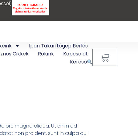
ssel)
keink
Ipari Takarítógép Bérlés
sznos Cikkek
Rólunk
Kapcsolat
0
Kereső
t dolore magna aliqua. Ut enim ad
idatat non proident, sunt in culpa qui