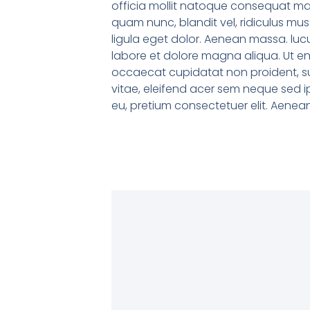
officia mollit natoque consequat mas
quam nunc, blandit vel, ridiculus mu
ligula eget dolor. Aenean massa. lucu
labore et dolore magna aliqua. Ut eni
occaecat cupidatat non proident, sun
vitae, eleifend acer sem neque sed i
eu, pretium consectetuer elit. Aene