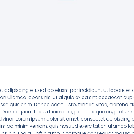
t adipiscing elit,sed do eiusm por incididunt ut labore e
on ullamco laboris nisi ut aliquip ex ea sint occaecat cup
sa quis enim. Donec pede justo, fringilla vitae, eleifen
s. Donec quam felis, ultricies nec, pellentesque eu, pret
lvinar. Lorem ipsum dolor sit amet, consectet adipiscing e
m ad minim veniam, quis nostrud exercitation ullamco labori
t in culpa qui officia mollit natoque consequat massa qui