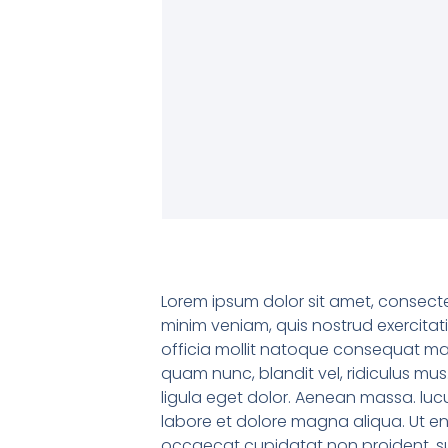
Lorem ipsum dolor sit amet, consecte
minim veniam, quis nostrud exercitati
officia mollit natoque consequat mas
quam nunc, blandit vel, ridiculus mu
ligula eget dolor. Aenean massa. lucu
labore et dolore magna aliqua. Ut eni
occaecat cupidatat non proident, sun