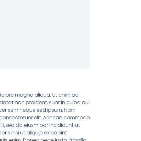
t dolore magna aliqua. Ut enim ad
idatat non proident, sunt in culpa qui
d acer sem neque sed ipsum. Nam
ium consectetuer elit. Aenean commodo
lit,sed do eiusm por incididunt ut
s nisi ut aliquip ex ea sint
s enim. Donec pede justo, fringilla