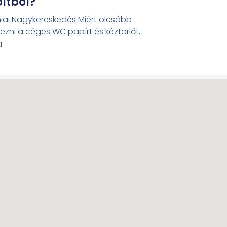
oltból?
éniai Nagykereskedés Miért olcsóbb
zni a céges WC papírt és kéztörlőt,
a