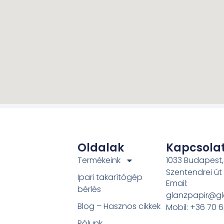
Oldalak
Kapcsola
Termékeink
1033 Budapest,
Szentendrei út
Ipari takarítógép
Email:
bérlés
glanzpapir@gl
Blog – Hasznos cikkek
Mobil: +36 70 
Rólunk