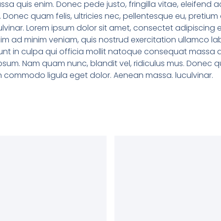
sa quis enim. Donec pede justo, fringilla vitae, eleifen
s. Donec quam felis, ultricies nec, pellentesque eu, pret
lvinar. Lorem ipsum dolor sit amet, consectet adipiscing e
m ad minim veniam, quis nostrud exercitation ullamco labori
t in culpa qui officia mollit natoque consequat massa qui
psum. Nam quam nunc, blandit vel, ridiculus mus. Donec qua
an commodo ligula eget dolor. Aenean massa. luculvinar.