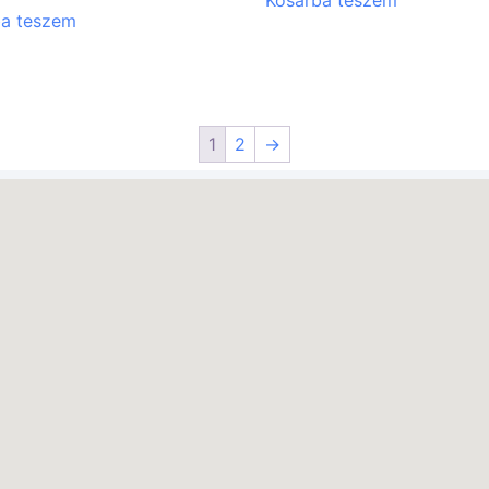
Kosárba teszem
ba teszem
1
2
→