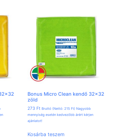
 32×32
Bonus Micro Clean kendő 32×32
zöld
273
Ft
b
Bruttó (Nettó:
215
Ft
) Nagyobb
en
mennyiség esetén kedvezőbb árért kérjen
ajánlatot!
Kosárba teszem