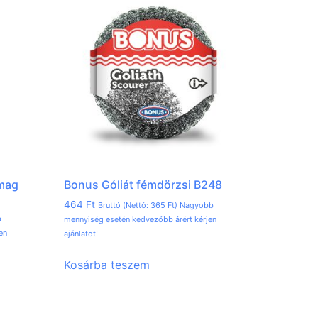
mag
Bonus Góliát fémdörzsi B248
464
Ft
Bruttó (Nettó:
365
Ft
) Nagyobb
b
mennyiség esetén kedvezőbb árért kérjen
en
ajánlatot!
Kosárba teszem