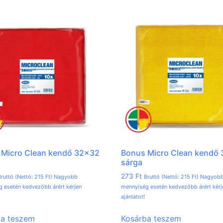
 Micro Clean kendő 32×32
Bonus Micro Clean kendő
sárga
273
Ft
ruttó (Nettó:
215
Ft
) Nagyobb
Bruttó (Nettó:
215
Ft
) Nagyob
 esetén kedvezőbb árért kérjen
mennyiség esetén kedvezőbb árért kérj
ajánlatot!
ba teszem
Kosárba teszem