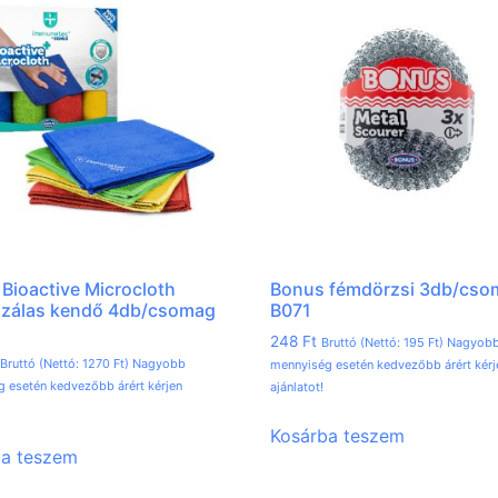
Bioactive Microcloth
Bonus fémdörzsi 3db/cso
szálas kendő 4db/csomag
B071
248
Ft
Bruttó (Nettó:
195
Ft
) Nagyob
Bruttó (Nettó:
1270
Ft
) Nagyobb
mennyiség esetén kedvezőbb árért kérj
 esetén kedvezőbb árért kérjen
ajánlatot!
Kosárba teszem
ba teszem