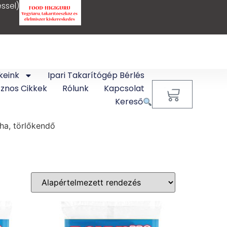
ssel)
keink
Ipari Takarítógép Bérlés
sznos Cikkek
Rólunk
Kapcsolat
0
Kereső
uha, törlőkendő