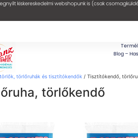
egnyílt kiskereskedelmi webshopunk is (csak csomagküldé
Termé
Blog – Ha
törlők, törlőruhák és tisztítókendők
/ Tisztítókendő, törlőr
lőruha, törlőkendő