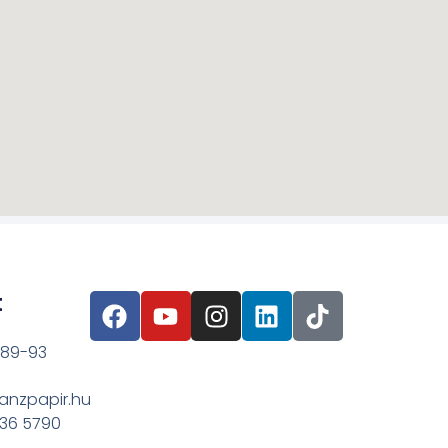
t
 89-93
anzpapir.hu
636 5790