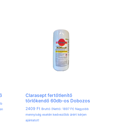
6
Clarasept fertőtlenítő
törlőkendő 60db-os Dobozos
bb
2409
Ft
Bruttó (Nettó:
1897
Ft
) Nagyobb
en
mennyiség esetén kedvezőbb árért kérjen
ajánlatot!