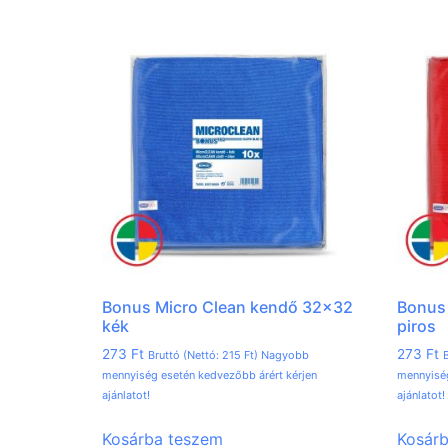
Bonus Micro Clean kendő 32×32
Bonus
kék
piros
273
Ft
273
Ft
Bruttó (Nettó:
215
Ft
) Nagyobb
B
mennyiség esetén kedvezőbb árért kérjen
mennyiség
ajánlatot!
ajánlatot!
Kosárba teszem
Kosár