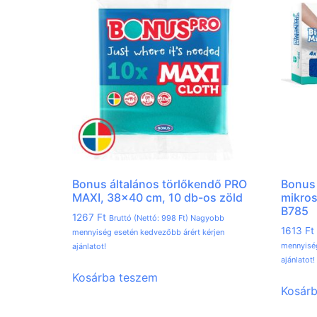
Bonus általános törlőkendő PRO
Bonus 
MAXI, 38×40 cm, 10 db-os zöld
mikro
B785
1267
Ft
Bruttó (Nettó:
998
Ft
) Nagyobb
1613
Ft
mennyiség esetén kedvezőbb árért kérjen
mennyiség
ajánlatot!
ajánlatot!
Kosárba teszem
Kosár