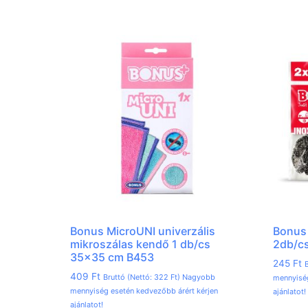
Bonus MicroUNI univerzális
Bonus 
mikroszálas kendő 1 db/cs
2db/c
35×35 cm B453
245
Ft
B
409
Ft
Bruttó (Nettó:
322
Ft
) Nagyobb
mennyiség
mennyiség esetén kedvezőbb árért kérjen
ajánlatot!
ajánlatot!