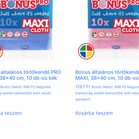
általános törlőkendő PRO
Bonus általános törlőken
38×40 cm, 10 db-os kék
MAXI, 38×40 cm, 10 db-os
1267
Ft
Bruttó (Nettó:
998
Ft
) Nagyobb
Bruttó (Nettó:
998
Ft
) Nagyo
 esetén kedvezőbb árért kérjen
mennyiség esetén kedvezőbb árért kérj
ajánlatot!
ba teszem
Kosárba teszem