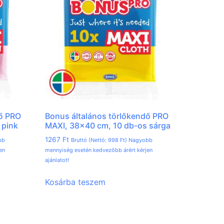
dő PRO
Bonus általános törlőkendő PRO
 pink
MAXI, 38×40 cm, 10 db-os sárga
1267
Ft
bb
Bruttó (Nettó:
998
Ft
) Nagyobb
en
mennyiség esetén kedvezőbb árért kérjen
ajánlatot!
Kosárba teszem