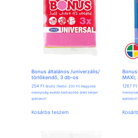
Bonus általános /univerzális/
Bonus 
törlőkendő, 3 db-os
MAXI, 
254
Ft
1267
Ft
Bruttó (Nettó:
200
Ft
) Nagyobb
mennyiség esetén kedvezőbb árért kérjen
mennyiség
ajánlatot!
ajánlatot!
Kosárba teszem
Kosár