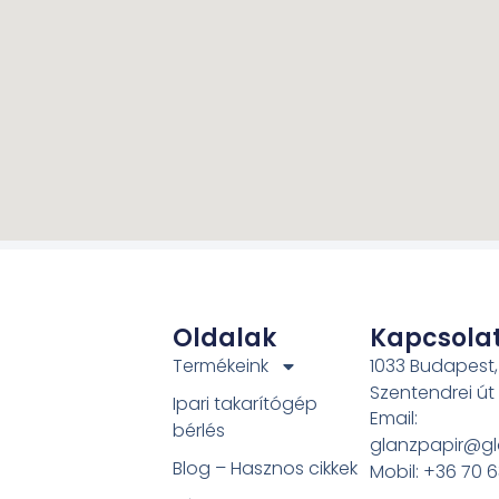
Oldalak
Kapcsola
Termékeink
1033 Budapest,
Szentendrei út
Ipari takarítógép
Email:
bérlés
glanzpapir@gl
Blog – Hasznos cikkek
Mobil: +36 70 