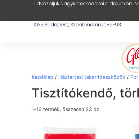
Üdvözöljük Nagykereskedelmi oldalunkon! M
1033 Budapest, Szentendrei út 89-93
Kezdőlap
/
Háztartási takarítóeszközök
/
Por
Tisztítókendő, tör
1–16 termék, összesen 23 db