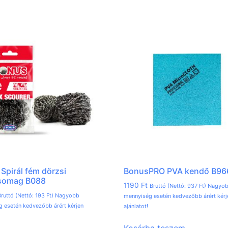
Spirál fém dörzsi
BonusPRO PVA kendő B96
somag B088
1190
Ft
Bruttó (Nettó:
937
Ft
) Nagyo
ruttó (Nettó:
193
Ft
) Nagyobb
mennyiség esetén kedvezőbb árért kérj
 esetén kedvezőbb árért kérjen
ajánlatot!